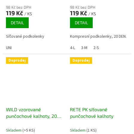
98 Kč bez DPH
98 Kč bez DPH
119 Kč
119 Kč
/ KS
/ KS
DETAIL
DETAIL
Síťované podkolenky
Kompresní podkolenky, 20 DEN.
UNI
4-L
3-M
2-S
Doprodej
Doprodej
WILD vzorované
RETE PK síťované
punčochové kalhoty, 20
punčochové kalhoty
DEN
Skladem
(>5 KS)
Skladem
(1 KS)