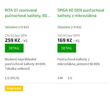
RITA 01 vzorované
SPIGA 60 DEN punčochové
pučnochové kalhoty, 80
kalhoty z mikrovlákna
DEN
Skladem
(>5 KS)
Skladem
(>5 KS)
214 Kč bez DPH
140 Kč bez DPH
259 Kč
169 Kč
/ KS
/ KS
DETAIL
DETAIL
Moderní neprůhledné
Punčochové kalhoty z
punčochové kalhoty 80 DEN.
mikrovlákna, jemnost 60 DEN.
Tabulka velikostí
1/2 (XS/S)
3-M
2-S
Doprodej