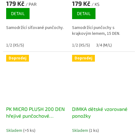
179 Kč
179 Kč
/ PAR
/ KS
DETAIL
DETAIL
Samodržící síťované punčochy.
Samodržící punčochy s
krajkovým lemem, 15 DEN.
1/2 (XS/S)
1/2 (XS/S)
3/4 (M/L)
Doprodej
Doprodej
PK MICRO PLUSH 200 DEN
DIMKA dětské vzorované
hřejivé punčochové
ponožky
kalhoty
Skladem
(>5 ks)
Skladem
(1 ks)