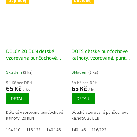
Doprodej
Doprodej
DELCY 20 DEN dětské
DOTS dětské punčochové
vzorované punčochové
kalhoty, vzorované, puntík,
kalhoty
20 DEN
Skladem
(3 ks)
Skladem
(1 ks)
54 Kč bez DPH
54 Kč bez DPH
65 Kč
65 Kč
/ ks
/ ks
DETAIL
DETAIL
Dětské vzorované punčochové
Dětské vzorované punčochové
kalhoty, 20 DEN
kalhoty, 20 DEN
104-110
116-122
140-146
152-158
140-146
116/122