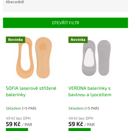
e
Abecedně
n
í
p
OTEVŘÍT FILTR
r
o
V
Novinka
Novinka
d
ý
u
p
k
i
t
s
ů
p
r
o
d
SOFIA laserově střižené
VERONA balerínky s
u
balerínky
bavlnou a lyocellem
k
t
Skladem
(>5 PAR)
Skladem
(>5 PAR)
ů
49 Kč bez DPH
49 Kč bez DPH
59 Kč
59 Kč
/ PAR
/ PAR