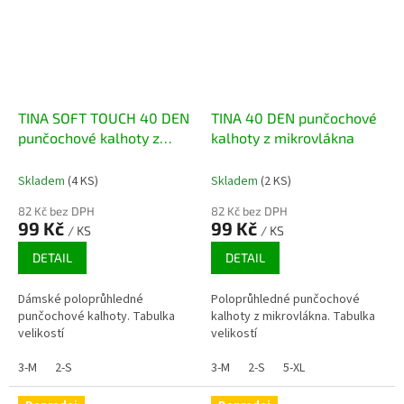
TINA SOFT TOUCH 40 DEN
TINA 40 DEN punčochové
punčochové kalhoty z
kalhoty z mikrovlákna
mikrovlákna
Skladem
(4 KS)
Skladem
(2 KS)
82 Kč bez DPH
82 Kč bez DPH
99 Kč
99 Kč
/ KS
/ KS
DETAIL
DETAIL
Dámské poloprůhledné
Poloprůhledné punčochové
punčochové kalhoty. Tabulka
kalhoty z mikrovlákna. Tabulka
velikostí
velikostí
3-M
2-S
3-M
2-S
5-XL