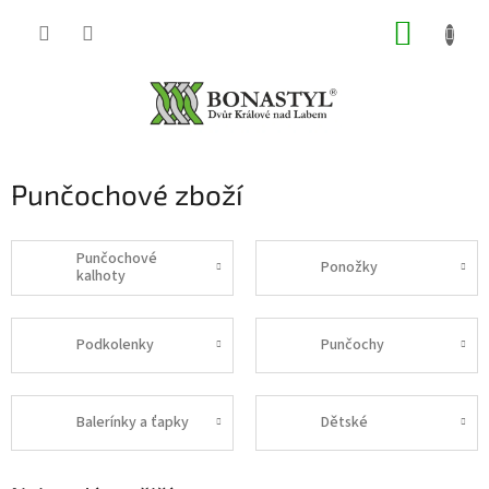
Přejít
NÁKUP
na
obsah
KOŠÍK
Punčochové zboží
Punčochové
Ponožky
kalhoty
Podkolenky
Punčochy
Balerínky a ťapky
Dětské