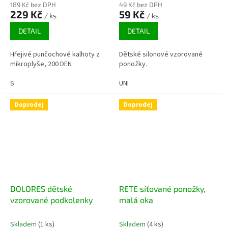
189 Kč bez DPH
49 Kč bez DPH
229 Kč
59 Kč
/ ks
/ ks
DETAIL
DETAIL
Hřejivé punčochové kalhoty z
Dětské silonové vzorované
mikroplyše, 200 DEN
ponožky.
S
UNI
Doprodej
Doprodej
DOLORES dětské
RETE síťované ponožky,
vzorované podkolenky
malá oka
Skladem
(1 ks)
Skladem
(4 ks)