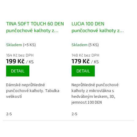
TINA SOFT TOUCH 60 DEN
LUCIA 100 DEN
punčochové kalhoty z
punčochové kalhoty z
mikrovlákna
mikrovlákna, s leskem, 3D
Skladem
(>5 KS)
Skladem
(5 KS)
164 Kč bez DPH
148 Kč bez DPH
199 Kč
179 Kč
/ KS
/ KS
DETAIL
DETAIL
Dámské neprůhledné
Neprůhledné punčochové
punčochové kalhoty. Tabulka
kalhoty z mikrovlákna s
velikostí
hedvábným leskem, 3D,
jemnost 100 DEN
2-S
2-S