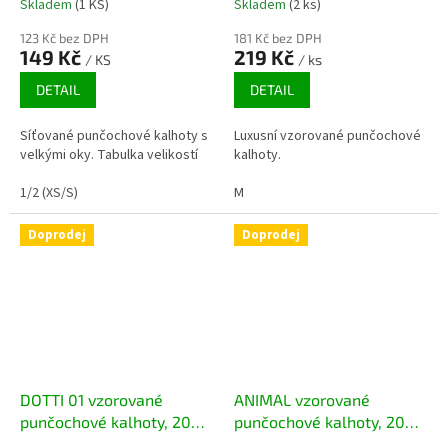
Skladem
(1 KS)
Skladem
(2 ks)
123 Kč bez DPH
181 Kč bez DPH
149 Kč
219 Kč
/ KS
/ ks
DETAIL
DETAIL
Síťované punčochové kalhoty s
Luxusní vzorované punčochové
velkými oky. Tabulka velikostí
kalhoty.
1/2 (XS/S)
M
Doprodej
Doprodej
DOTTI 01 vzorované
ANIMAL vzorované
punčochové kalhoty, 20
punčochové kalhoty, 20
DEN
DEN