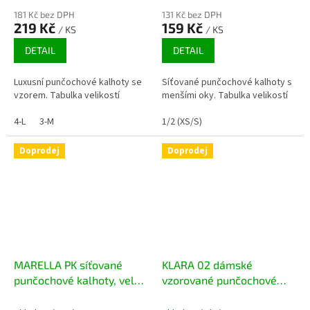
181 Kč bez DPH
131 Kč bez DPH
219 Kč
159 Kč
/ KS
/ KS
DETAIL
DETAIL
Luxusní punčochové kalhoty se
Síťované punčochové kalhoty s
vzorem. Tabulka velikostí
menšími oky. Tabulka velikostí
4-L
3-M
1/2 (XS/S)
Doprodej
Doprodej
MARELLA PK síťované
KLARA 02 dámské
punčochové kalhoty, velká
vzorované punčochové
oka
kalhoty, 20 DEN