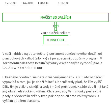
176-108
164-108
170-116
158-100
158-100
182-108
NAČÍST 30 DALŠÍCH
S
1
9
t
O
r
248
položek celkem
v
á
l
NAHORU
n
á
k
d
o
v
V naší nabídce najdete veškerý sortiment punčochového zboží - od
a
á
punčochových kalhot (silonky) až po speciální podpůrný program. V
c
n
sortimentu naleznete kvalitní výrobky osvědčených výrobců jako je
í
í
GAJATEX-PRIM nebo TERRI.
p
r
U každého produktu najdete označení jemnosti - DEN. Toto označení
v
vypovídá o tom, jak je zboží "silné". Obecně tedy platí, že čím vyšší
k
DEN, tím je vlákno silnější a tedy i méně průhledné. Každé zboží má také
y
jiný obsah elastického vlákna. Chcete-li, aby Vám silonky perfektně
v
padly a především držely tvar, pak doporučujeme volit výrobek s
ý
vyšším podílem elastanu.
p
i
s