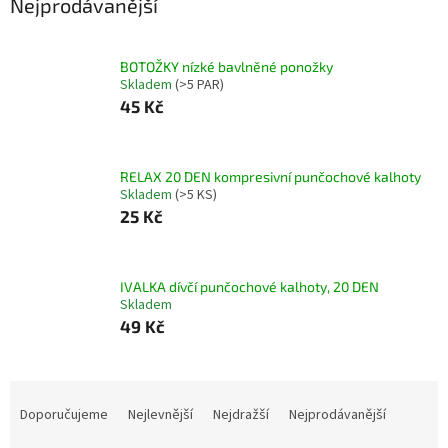
Nejprodávanější
BOTOŽKY nízké bavlněné ponožky
Skladem
(>5 PAR)
45 Kč
RELAX 20 DEN kompresivní punčochové kalhoty
Skladem
(>5 KS)
25 Kč
IVALKA dívčí punčochové kalhoty, 20 DEN
Skladem
49 Kč
Ř
a
Doporučujeme
Nejlevnější
Nejdražší
Nejprodávanější
z