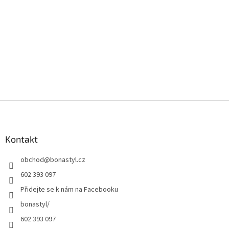
Z
á
p
a
Kontakt
t
obchod
@
bonastyl.cz
í
602 393 097
Přidejte se k nám na Facebooku
bonastyl/
602 393 097