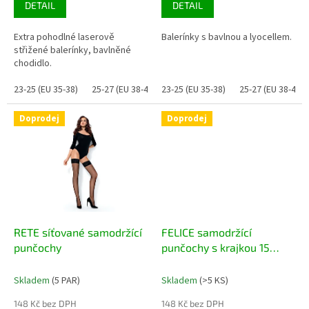
DETAIL
DETAIL
Extra pohodlné laserově
Balerínky s bavlnou a lyocellem.
střižené balerínky, bavlněné
chodidlo.
23-25 (EU 35-38)
25-27 (EU 38-41)
23-25 (EU 35-38)
25-27 (EU 38-41)
Doprodej
Doprodej
RETE síťované samodržící
FELICE samodržící
punčochy
punčochy s krajkou 15
DEN, bez špice
Skladem
(5 PAR)
Skladem
(>5 KS)
148 Kč bez DPH
148 Kč bez DPH