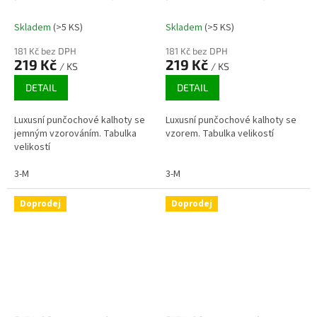
jemnou síťkou, 20 DEN
DEN
Skladem
(>5 KS)
Skladem
(>5 KS)
181 Kč bez DPH
181 Kč bez DPH
219 Kč
219 Kč
/ KS
/ KS
DETAIL
DETAIL
Luxusní punčochové kalhoty se
Luxusní punčochové kalhoty se
jemným vzorováním. Tabulka
vzorem. Tabulka velikostí
velikostí
3-M
3-M
Doprodej
Doprodej