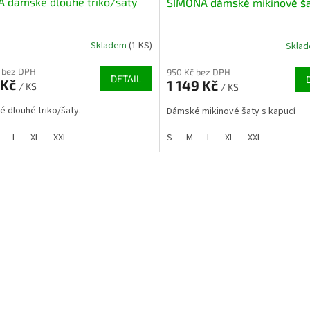
 dámské dlouhé triko/šaty
SIMONA dámské mikinové š
Skladem
(1 KS)
Skla
 bez DPH
950 Kč bez DPH
DETAIL
 Kč
1 149 Kč
/ KS
/ KS
 dlouhé triko/šaty.
Dámské mikinové šaty s kapucí
L
XL
XXL
S
M
L
XL
XXL
O
v
l
á
d
a
c
í
p
r
v