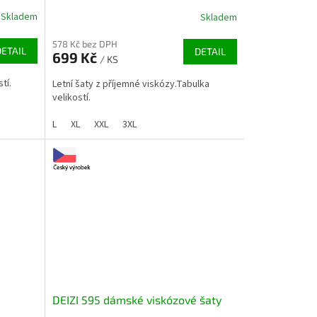
Skladem
Skladem
578 Kč bez DPH
DETAIL
DETAIL
699 Kč
/ KS
tí.
Letní šaty z příjemné viskózy.Tabulka
velikostí.
L
XL
XXL
3XL
DEIZI 595 dámské viskózové šaty