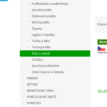
n
Podkolenky a nadkolenky
e
Spodní prádlo
l
Stahovací prádlo
Ř
Noční prádlo
a
Dopor
Župany
z
e
Legíny a tepláky
V
n
Trička a tílka
Novi
ý
í
Termoprádlo
p
p
Šaty a sukně
i
r
Zástěry
s
o
p
d
Sportovní oblečení
r
u
Zimní čepice a čelenky
o
k
PÁNSKÉ
d
t
DĚTSKÉ
u
ů
NEVIDITELNÁ TRIKA
SELE
k
t
PUNČOCHOVÉ ZBOŽÍ
ů
PONOŽKY