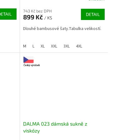
743 Kč bez DPH
DETAIL
DETAIL
899 Kč
/ KS
Dlouhé bambusové šaty.Tabulka velikostí.
M
L
XL
XXL
3XL
4XL
DALMA 023 dámská sukně z
viskózy