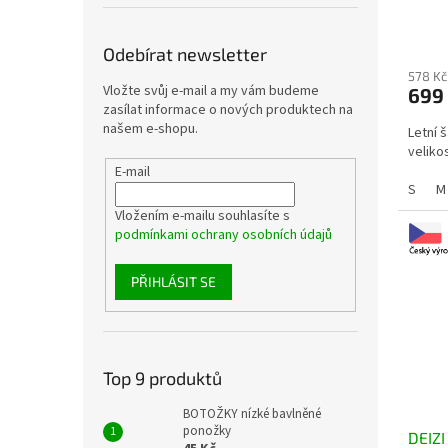
Odebírat newsletter
578 Kč
Vložte svůj e-mail a my vám budeme
699
zasílat informace o nových produktech na
našem e-shopu.
Letní 
velikos
E-mail
S
M
Vložením e-mailu souhlasíte s
podmínkami ochrany osobních údajů
PŘIHLÁSIT SE
Top 9 produktů
BOTOŽKY nízké bavlněné
ponožky
DEIZI