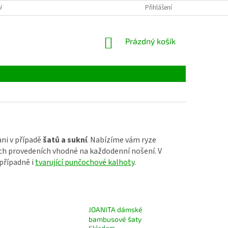
LATBY
TABULKY VELIKOSTÍ
MATERIÁLY
Přihlášení
VELKOOBCHOD
NÁKUPNÍ
Prázdný košík
KOŠÍK
ani v případě
šatů a sukní
. Nabízíme vám ryze
ných provedeních vhodné na každodenní nošení. V
případně i
tvarující punčochové kalhoty
.
JOANITA dámské
bambusové šaty