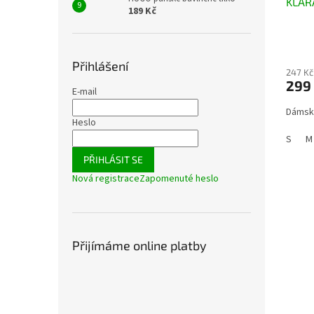
KLÁRA
189 Kč
Přihlášení
247 Kč
299
E-mail
Dámské
Heslo
S
M
PŘIHLÁSIT SE
Nová registrace
Zapomenuté heslo
Přijímáme online platby