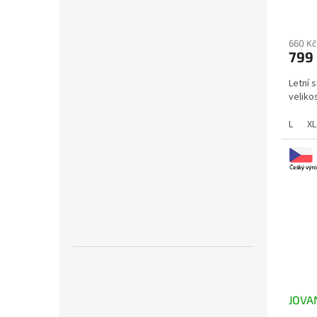
660 Kč
799
Letní 
velikos
L
XL
JOVAN