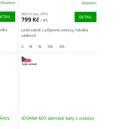
Skladem
Skladem
660 Kč bez DPH
DETAIL
DETAIL
799 Kč
/ KS
bulka
Letní sukně z příjemné viskózy.Tabulka
velikostí.
S
M
XL
XXL
3XL
skózy
JOVANA 605 dámské šaty z viskózy