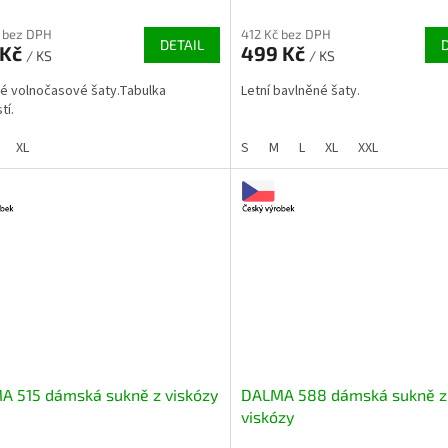
 bez DPH
412 Kč bez DPH
DETAIL
 Kč
499 Kč
/ KS
/ KS
 volnočasové šaty.Tabulka
Letní bavlněné šaty.
tí.
XL
S
M
L
XL
XXL
A 515 dámská sukně z viskózy
DALMA 588 dámská sukně z
viskózy