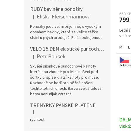
RUBY bavlněné ponožky
660 Kč
Eliška Fleischmannová
|
799
Hodnocení produktu je 5 z 5 hvězdiček.
Ponožky jsou velmi příjemné, s vysokým
Letní 
obsahem bavlny, které se velice těžko
velikos
shání u jiných prodejců. Plná spokojenost.
M
L
VELO 15 DEN elastické punčochové kalhoty
Petr Rousek
|
Hodnocení produktu je 5 z 5 hvězdiček.
Skvělé silonkové punčochové kalhoty
které jsou vhodné pro letní nošení pod
šortky či spíše kratší kalhoty pro muže.
Rozhodně se hodí pro běžné nošení
těchto letních dnech. Barva světlá tělová
barva není nijak výrazná
TRENÝRKY PÁNSKÉ PLÁTĚNÉ
|
Hodnocení produktu je 5 z 5 hvězdiček.
rychlost
DALM
viskó