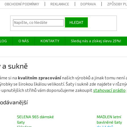
OBCHODNÍ PODMÍNKY
REKLAMACE
DOPRAVA
ZPŮSOBY P
HLEDAT
LOG
O NÁS
KONTAKTY
Sleduj nás a získej slevu 25%!
 a sukně
áme si na
kvalitním zpracování
našich výrobků a jinak tomu není 
ýrobky se širokou škálou velikostí. Šaty i sukně zde najdete v růz
ě upnutějších střihů vám doporučujeme zakoupit
stahovací prádlo
odávanější
SELENA 965 dámské
MADLEN letní
šaty
bavlněné šaty