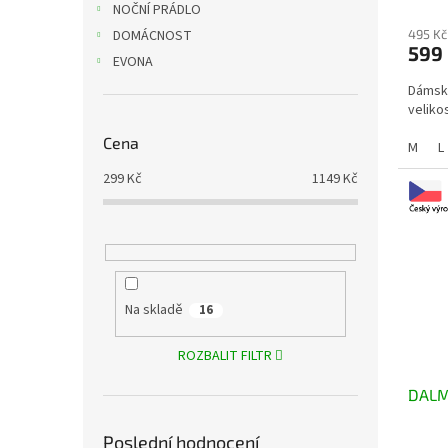
NOČNÍ PRÁDLO
495 Kč
DOMÁCNOST
599
EVONA
Dámské
velikos
Cena
M
L
299
Kč
1149
Kč
Na skladě
16
ROZBALIT FILTR
DALM
Poslední hodnocení