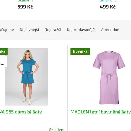
Skladem
do 14 dnů
599 Kč
499 Kč
učujeme
Nejlevnější
Nejdražší
Nejprodávanější
Abecedně
nka
Novinka
NA 965 dámské šaty
MADLEN letní bavlněné šaty
Skladem