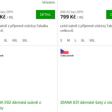
Skladem
 bez DPH
660 Kč bez DPH
DETAIL
 Kč
799 Kč
/ KS
/ KS
sukně z příjemné viskózy.Tabulka
Letní sukně z příjemné viskózy.Ta
tí.
velikostí.
XL
XXL
3XL
S
M
L
XL
XXL
A 592 dámská sukně z
JOANA 631 dámské šaty z vi
zy