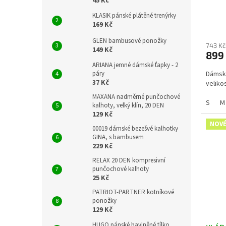
45 Kč
KLASIK pánské plátěné trenýrky
169 Kč
GLEN bambusové ponožky
743 Kč
149 Kč
899
ARIANA jemné dámské ťapky - 2
Dámské
páry
37 Kč
velikos
MAXANA nadměrné punčochové
S
M
kalhoty, velký klín, 20 DEN
129 Kč
NOVÉ
00019 dámské bezešvé kalhotky
GINA, s bambusem
229 Kč
RELAX 20 DEN kompresivní
punčochové kalhoty
25 Kč
PATRIOT-PARTNER kotníkové
ponožky
129 Kč
HUGO pánské bavlněné tílko