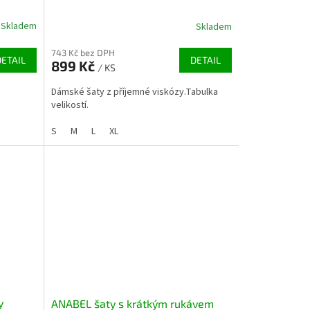
Skladem
Skladem
743 Kč bez DPH
DETAIL
DETAIL
899 Kč
/ KS
Dámské šaty z příjemné viskózy.Tabulka
velikostí.
S
M
L
XL
y
ANABEL šaty s krátkým rukávem