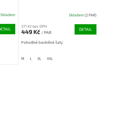
Skladem
Skladem
(2 PAR)
371 Kč bez DPH
DETAIL
DETAIL
449 Kč
/ PAR
Pohodlné bavlněné šaty.
M
L
XL
XXL