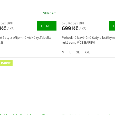
Skladem
 bez DPH
578 Kč bez DPH
DETAIL
 Kč
699 Kč
/ KS
/ KS
 šaty z příjemné viskózy.Tabulka
Pohodlné bavlněné šaty s krátkým
tí.
rukávem, VÍCE BAREV!
M
L
XL
XXL
 BARVY