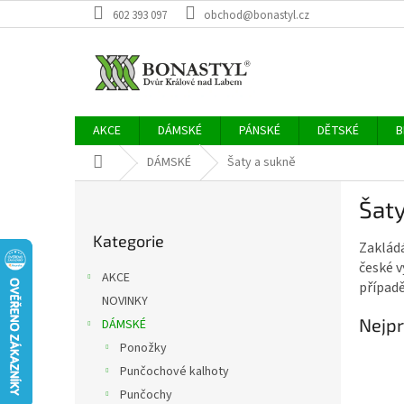
Přejít
602 393 097
obchod@bonastyl.cz
na
obsah
AKCE
DÁMSKÉ
PÁNSKÉ
DĚTSKÉ
B
Domů
DÁMSKÉ
Šaty a sukně
P
Šaty
o
Přeskočit
s
Kategorie
kategorie
Zaklád
t
české v
r
AKCE
případ
a
NOVINKY
n
Nejpr
DÁMSKÉ
n
í
Ponožky
p
Punčochové kalhoty
a
Punčochy