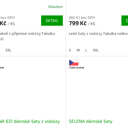
Skladem
 bez DPH
660 Kč bez DPH
DETAIL
 Kč
799 Kč
/ KS
/ KS
sukně z příjemné viskózy.Tabulka
Letní šaty z viskózy.Tabulka velikos
tí.
XXL
S
M
L
XXL
A 631 dámské šaty z viskózy
SELENA dámské šaty