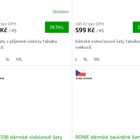
Skladem
 bez DPH
495 Kč bez DPH
DETAIL
 Kč
599 Kč
/ KS
/ KS
šaty z příjemné viskózy.Tabulka
Dámské volnočasové šaty.Tabulka
tí.
velikostí.
XL
XXL
L
XL
XXL
 596 dámské viskózové šaty
RONIE dámské bavlněné šat