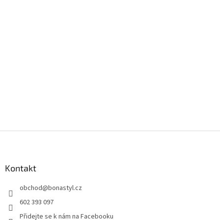
Z
á
p
a
Kontakt
t
obchod
@
bonastyl.cz
í
602 393 097
Přidejte se k nám na Facebooku