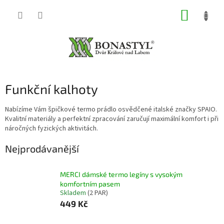
Přejít
NÁKUP
na
obsah
KOŠÍK
Funkční kalhoty
Nabízíme Vám špičkové termo prádlo osvědčené italské značky SPAIO.
Kvalitní materiály a perfektní zpracování zaručují maximální komfort i při
náročných fyzických aktivitách.
Nejprodávanější
MERCI dámské termo legíny s vysokým
komfortním pasem
Skladem
(2 PAR)
449 Kč