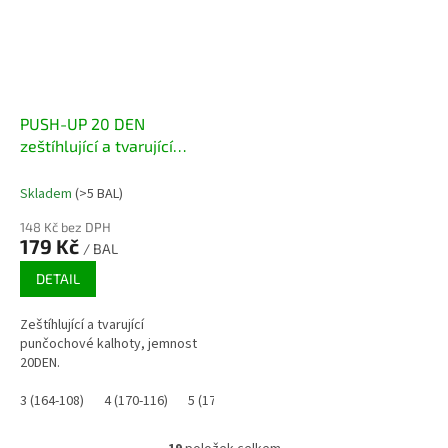
PUSH-UP 20 DEN
zeštíhlující a tvarující
punčochové kalhoty
Skladem
(>5 BAL)
148 Kč bez DPH
179 Kč
/ BAL
DETAIL
Zeštíhlující a tvarující
punčochové kalhoty, jemnost
20DEN.
3 (164-108)
4 (170-116)
5 (176-124)