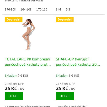
efektem. Tabulka velikostí
176-108
164-108
170-116
3-M
2-S
Doprodej
Doprodej
TOTAL CARE PK kompresní
SHAPE-UP tvarující
punčochové kalhoty proti
punčochové kalhoty, 20
křečovým žilám, 20 DEN
DEN
Skladem
(>5 KS)
Skladem
(>5 KS)
21 Kč bez DPH
21 Kč bez DPH
25 Kč
25 Kč
/ KS
/ KS
DETAIL
DETAIL