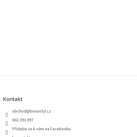
Z
á
p
a
Kontakt
t
obchod
@
bonastyl.cz
í
602 393 097
Přidejte se k nám na Facebooku