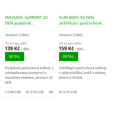
MASSAGE-SUPPORT 20
SLIM BODY 50 DEN
DEN podpůrné
zeštíhlující punčochové
punčochové kalhoty s
kalhoty
masážním efektem
Skladem
(3 BAL)
Skladem
(2 BAL)
115 Kč bez DPH
131 Kč bez DPH
139 Kč
159 Kč
/ BAL
/ BAL
DETAIL
DETAIL
Podpůrné punčochové kalhoty s
Zeštíhlující punčochové kalhoty
odstupňovanou kompresí a
v oblasti bříška, boků a stehen,
masážním efektem, jemnost 20
jemnost 50 DEN.
DEN.
L (164-108)
XL (170-116)
XXL (176-124)
XL (170-116)