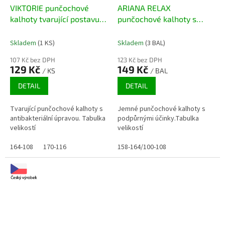
VIKTORIE punčochové
ARIANA RELAX
kalhoty tvarující postavu v
punčochové kalhoty s
oblasti břicha, 20DEN
podpůrným účinkem, 20
DEN
Skladem
(1 KS)
Skladem
(3 BAL)
107 Kč bez DPH
123 Kč bez DPH
129 Kč
149 Kč
/ KS
/ BAL
DETAIL
DETAIL
Tvarující punčochové kalhoty s
Jemné punčochové kalhoty s
antibakteriální úpravou. Tabulka
podpůrnými účinky.Tabulka
velikostí
velikostí
164-108
170-116
158-164/100-108