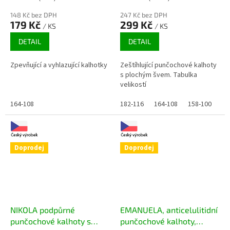
148 Kč bez DPH
247 Kč bez DPH
179 Kč
299 Kč
/ KS
/ KS
DETAIL
DETAIL
Zpevňující a vyhlazující kalhotky
Zeštíhlující punčochové kalhoty
s plochým švem. Tabulka
velikostí
164-108
182-116
164-108
158-100
Doprodej
Doprodej
NIKOLA podpůrné
EMANUELA, anticelulitidní
punčochové kalhoty s
punčochové kalhoty,