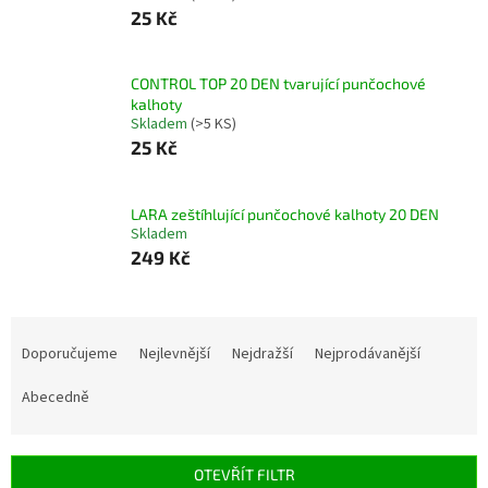
25 Kč
CONTROL TOP 20 DEN tvarující punčochové
kalhoty
Skladem
(>5 KS)
25 Kč
LARA zeštíhlující punčochové kalhoty 20 DEN
Skladem
249 Kč
Ř
a
Doporučujeme
Nejlevnější
Nejdražší
Nejprodávanější
z
e
Abecedně
n
í
p
OTEVŘÍT FILTR