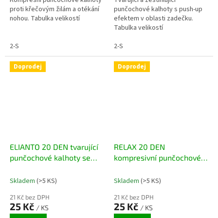
Kompresní punčochové kalhoty
Tvarující a zeštíhlující
proti křečovým žilám a otékání
punčochové kalhoty s push-up
nohou. Tabulka velikostí
efektem v oblasti zadečku.
Tabulka velikostí
2-S
2-S
Doprodej
Doprodej
ELIANTO 20 DEN tvarující
RELAX 20 DEN
punčochové kalhoty se
kompresivní punčochové
zeštíhlujícím efektem
kalhoty
Skladem
(>5 KS)
Skladem
(>5 KS)
21 Kč bez DPH
21 Kč bez DPH
25 Kč
25 Kč
/ KS
/ KS