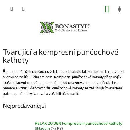
Přejít
NÁKUP
na
obsah
KOŠÍK
Tvarující a kompresní punčochové
kalhoty
Řada podpůrných punčochových kalhot obsahuje jak kompresní kalhoty, tak i
silonky se zeštíhlujícím efektem. Kompresní punčochové kalhoty přispívají k
lepšímu krevnímu oběhu, napomáhají od unavených nohou a působí jako
prevence vzniku křečových žil. Punčochové kalhoty se zeštíhlujícím efektem
pak napomáhají vytvarovat a zeštíhlit učité partie.
Nejprodávanější
RELAX 20 DEN kompresivní punčochové kalhoty
Skladem
(>5 KS)