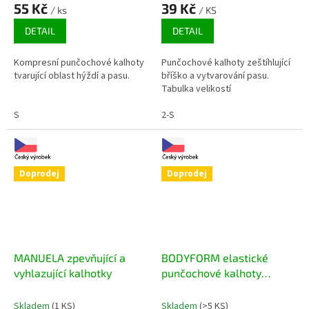
55 Kč
39 Kč
/ ks
/ KS
DETAIL
DETAIL
Kompresní punčochové kalhoty
Punčochové kalhoty zeštíhlující
tvarující oblast hýždí a pasu.
bříško a vytvarování pasu.
Tabulka velikostí
S
2-S
Doprodej
Doprodej
MANUELA zpevňující a
BODYFORM elastické
vyhlazující kalhotky
punčochové kalhoty
tvarující postavu
Skladem
(1 KS)
Skladem
(>5 KS)