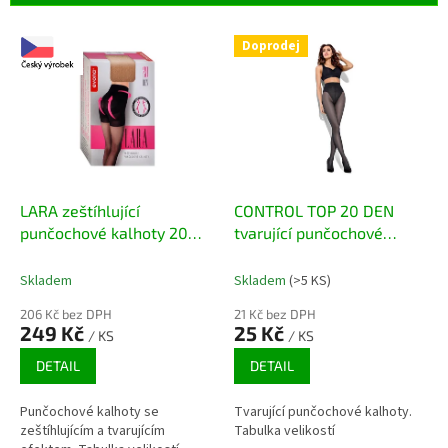
r
o
V
Doprodej
d
ý
u
p
k
i
t
s
ů
p
r
o
d
LARA zeštíhlující
CONTROL TOP 20 DEN
u
punčochové kalhoty 20
tvarující punčochové
k
DEN
kalhoty
t
Skladem
Skladem
(>5 KS)
ů
206 Kč bez DPH
21 Kč bez DPH
249 Kč
25 Kč
/ KS
/ KS
DETAIL
DETAIL
Punčochové kalhoty se
Tvarující punčochové kalhoty.
zeštíhlujícím a tvarujícím
Tabulka velikostí