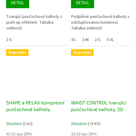
DETAIL
DETAIL
Tvarující punčochové kalhoty s
Podpůrné punčochové kalhoty s
push-up efektem. Tabulka
odstupňovanou kompresí.
velikostí
Tabulka velikostí
2-S
4-L
3-M
2-S
5-XL
Doprodej
Doprodej
SHAPE a RELAX kompresní
WAIST CONTROL tvarující
punčochové kalhoty
punčochové kalhoty, 20
den
Skladem
(1 ks)
Skladem
(>5 KS)
45 Kč bez DPH
32 Kč bez DPH