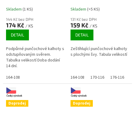
odstupňovaným svěrem
Sanitized, 20 DEN
Skladem
(1 KS)
Skladem
(>5 KS)
144 Kč bez DPH
131 Kč bez DPH
174 Kč
159 Kč
/ KS
/ KS
DETAIL
DETAIL
Podpůrné punčochové kalhoty s
Zeštíhlující punčochové kalhoty
odstupňovaným svěrem.
s plochými švy. Tabula velikostí
Tabulka velikostí Doba dodání
14 dní.
164-108
164-108
170-116
176-116
Doprodej
Doprodej