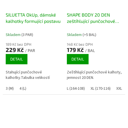
SILUETTA OkUp, dámské
SHAPE BODY 20 DEN
kalhotky formující postavu
zeštíhlující punčochové
kalhoty
Skladem
(3 PAR)
Skladem
(>5 BAL)
189 Kč bez DPH
148 Kč bez DPH
229 Kč
179 Kč
/ PAR
/ BAL
DETAIL
DETAIL
Stahující punčochové
Zeštíhlující punčochové kalhoty,
kalhotky.Tabulka velikostí
jemnost 20 DEN.
3 (M)
4 (L)
L (164-108)
XL (170-116)
XXL (1