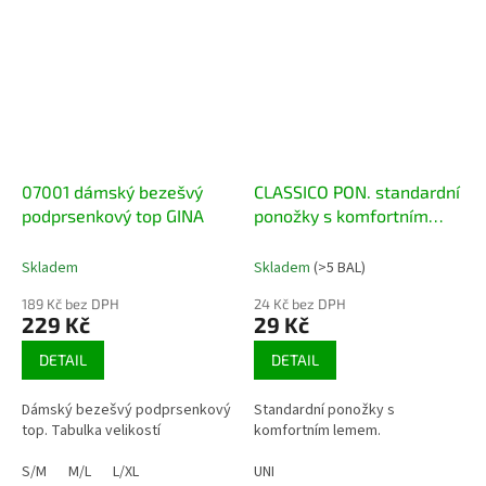
07001 dámský bezešvý
CLASSICO PON. standardní
podprsenkový top GINA
ponožky s komfortním
lemem, 2 páry
Skladem
Skladem
(>5 BAL)
189 Kč bez DPH
24 Kč bez DPH
229 Kč
29 Kč
DETAIL
DETAIL
Dámský bezešvý podprsenkový
Standardní ponožky s
top. Tabulka velikostí
komfortním lemem.
S/M
M/L
L/XL
UNI