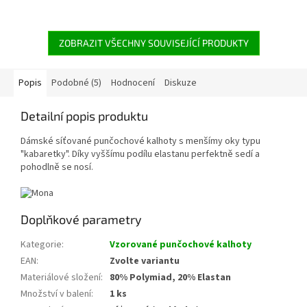
ZOBRAZIT VŠECHNY SOUVISEJÍCÍ PRODUKTY
Popis
Podobné (5)
Hodnocení
Diskuze
Detailní popis produktu
Dámské síťované punčochové kalhoty s menšímy oky typu
"kabaretky". Díky vyššímu podílu elastanu perfektně sedí a
pohodlně se nosí.
Doplňkové parametry
Kategorie
:
Vzorované punčochové kalhoty
EAN
:
Zvolte variantu
Materiálové složení
:
80% Polymiad, 20% Elastan
Množství v balení
:
1 ks