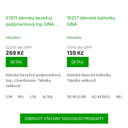
07011 dámský bezešvý
10257 dámské kalhotky
podprsenkový top GINA, s
GINA
bambusem
Skladem
Skladem
222 Kč bez DPH
131 Kč bez DPH
269 Kč
159 Kč
DETAIL
DETAIL
Dámský bezešvý podprsenkový
Dámské klasické kalhotky.
top, s bambusem. Tabulka
Tabulka velikostí
velikostí
S/M
M/L
L/XL
XL/XXL
38/40 (S/M)
42/44 (M/L)
46/48 (
ZOBRAZIT VŠECHNY SOUVISEJÍCÍ PRODUKTY