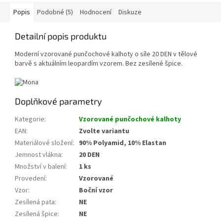
Popis
Podobné (5)
Hodnocení
Diskuze
Detailní popis produktu
Moderní vzorované punčochové kalhoty o síle 20 DEN v tělové
barvě s aktuálním leopardím vzorem. Bez zesílené špice.
Doplňkové parametry
Kategorie
:
Vzorované punčochové kalhoty
EAN
:
Zvolte variantu
Materiálové složení
:
90% Polyamid, 10% Elastan
Jemnost vlákna
:
20 DEN
Množství v balení
:
1 ks
Provedení
:
Vzorované
Vzor
:
Boční vzor
Zesílená pata
:
NE
Zesílená špice
:
NE