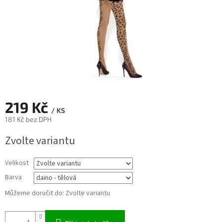
219 Kč
/ KS
181 Kč bez DPH
Měrná
Zvolte variantu
cena:
Velikost
Barva
Můžeme doručit do:
Zvolte variantu