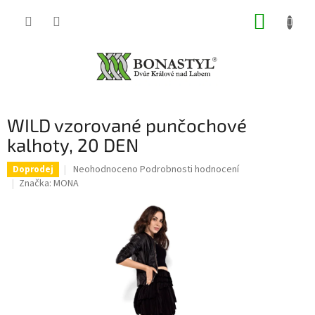
Přejít
NÁKUP
na
obsah
KOŠÍK
WILD vzorované punčochové
kalhoty, 20 DEN
Průměrné
Neohodnoceno
Podrobnosti hodnocení
Doprodej
hodnocení
Značka:
MONA
produktu
je
0,0
z
5
hvězdiček.