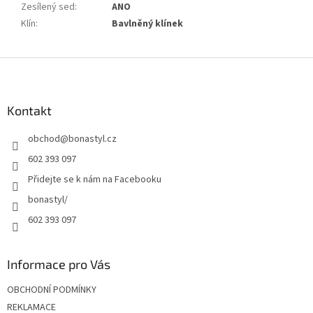
Zesílený sed
:
ANO
Klín
:
Bavlněný klínek
Z
á
p
a
Kontakt
t
obchod
@
bonastyl.cz
í
602 393 097
Přidejte se k nám na Facebooku
bonastyl/
602 393 097
Informace pro Vás
OBCHODNÍ PODMÍNKY
REKLAMACE