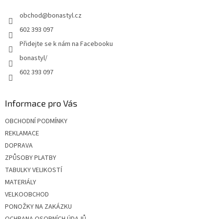
t
obchod
@
bonastyl.cz
í
602 393 097
Přidejte se k nám na Facebooku
bonastyl/
602 393 097
Informace pro Vás
OBCHODNÍ PODMÍNKY
REKLAMACE
DOPRAVA
ZPŮSOBY PLATBY
TABULKY VELIKOSTÍ
MATERIÁLY
VELKOOBCHOD
PONOŽKY NA ZAKÁZKU