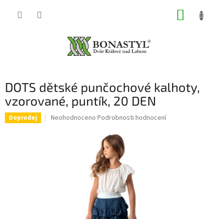
Přejít
NÁKUP
na
obsah
KOŠÍK
DOTS dětské punčochové kalhoty,
vzorované, puntík, 20 DEN
Průměrné
Neohodnoceno
Podrobnosti hodnocení
Doprodej
hodnocení
produktu
je
0,0
z
5
hvězdiček.