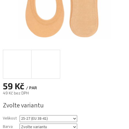
59 Kč
/ PAR
49 Kč bez DPH
Měrná
Zvolte variantu
cena:
Velikost
Barva