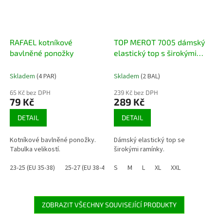
RAFAEL kotníkové
TOP MEROT 7005 dámský
bavlněné ponožky
elastický top s širokými
ramínky
Skladem
(4 PAR)
Skladem
(2 BAL)
65 Kč bez DPH
239 Kč bez DPH
79 Kč
289 Kč
DETAIL
DETAIL
Kotníkové bavlněné ponožky.
Dámský elastický top se
Tabulka velikostí.
širokými ramínky.
23-25 (EU 35-38)
25-27 (EU 38-41)
S
26-28 (EU 39-42)
M
L
XL
XXL
29-31 (EU 43-47
ZOBRAZIT VŠECHNY SOUVISEJÍCÍ PRODUKTY