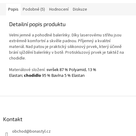
Popis
Podobné (5)
Hodnocení
Diskuze
Detailní popis produktu
Velmi jemné a pohodlné balerínky. Díky laserovému střihu jsou
extrémně komfortní a skvěle padnou. Příjemný a kvalitní
materiál. Nad patou je praktický silikonový prvek, který účinně
brání sjíždění balerínky v botě. Protiskluzový prvek je taktéž na
chodidle.
Materiálové složení:
87 % Polyamid, 13 %
svršek
Elastan;
chodidlo
95 % Bavlna 5 % Elastan
Z
á
p
a
Kontakt
t
obchod
@
bonastyl.cz
í