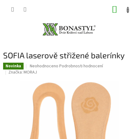
Přejít
NÁKUP
na
obsah
KOŠÍK
SOFIA laserově střižené balerínky
Průměrné
Neohodnoceno
Podrobnosti hodnocení
Novinka
hodnocení
Značka:
MORAJ
produktu
je
0,0
z
5
hvězdiček.