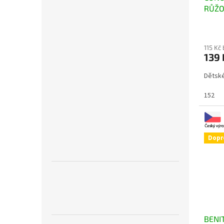
RŮŽO
115 Kč
139
Dětsk
152
Dopr
BENI