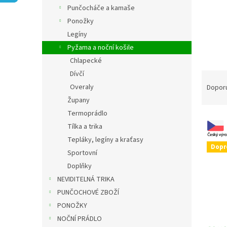
n
Punčocháče a kamaše
e
Ponožky
l
Legíny
Pyžama a noční košile
Chlapecké
Dívčí
Ř
a
Overaly
Dopor
z
Župany
e
Termoprádlo
V
n
Tílka a trika
ý
í
Tepláky, legíny a kraťasy
p
p
Dopr
i
r
Sportovní
s
o
Doplňky
p
d
NEVIDITELNÁ TRIKA
r
u
PUNČOCHOVÉ ZBOŽÍ
o
k
PONOŽKY
d
t
NOČNÍ PRÁDLO
u
ů