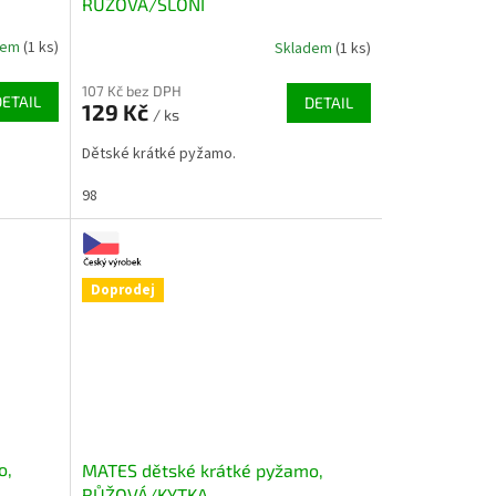
RŮŽOVÁ/SLONI
dem
(1 ks)
Skladem
(1 ks)
107 Kč bez DPH
DETAIL
DETAIL
129 Kč
/ ks
Dětské krátké pyžamo.
98
Doprodej
o,
MATES dětské krátké pyžamo,
RŮŽOVÁ/KYTKA