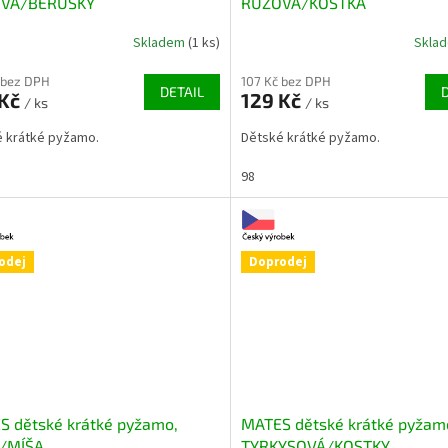
VÁ/BERUŠKY
RŮŽOVÁ/KOSTKA
Skladem
(1 ks)
Skla
 bez DPH
107 Kč bez DPH
DETAIL
 Kč
129 Kč
/ ks
/ ks
 krátké pyžamo.
Dětské krátké pyžamo.
98
odej
Doprodej
S dětské krátké pyžamo,
MATES dětské krátké pyžam
/MÍŠA
TYRKYSOVÁ/KOSTKY