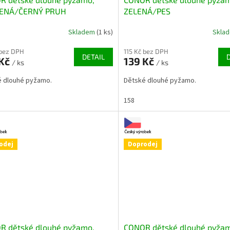
ENÁ/ČERNÝ PRUH
ZELENÁ/PES
Skladem
(1 ks)
Skla
 bez DPH
115 Kč bez DPH
DETAIL
 Kč
139 Kč
/ ks
/ ks
é dlouhé pyžamo.
Dětské dlouhé pyžamo.
158
odej
Doprodej
R dětské dlouhé pyžamo,
CONOR dětské dlouhé pyža