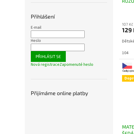
RŮŽO
Přihlášení
107 Kč
E-mail
129
Heslo
Dětské
104
PŘIHLÁSIT SE
Nová registrace
Zapomenuté heslo
Dopr
Přijímáme online platby
MATE
ŠEDÁ