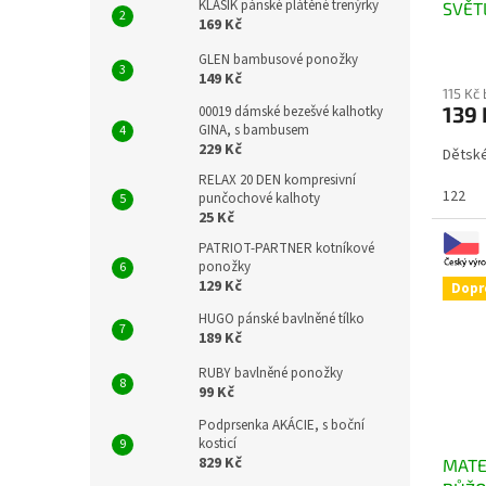
KLASIK pánské plátěné trenýrky
SVĚT
169 Kč
GLEN bambusové ponožky
149 Kč
115 Kč
139
00019 dámské bezešvé kalhotky
GINA, s bambusem
229 Kč
Dětsk
RELAX 20 DEN kompresivní
122
punčochové kalhoty
25 Kč
PATRIOT-PARTNER kotníkové
ponožky
129 Kč
Dopr
HUGO pánské bavlněné tílko
189 Kč
RUBY bavlněné ponožky
99 Kč
Podprsenka AKÁCIE, s boční
kosticí
829 Kč
MATE