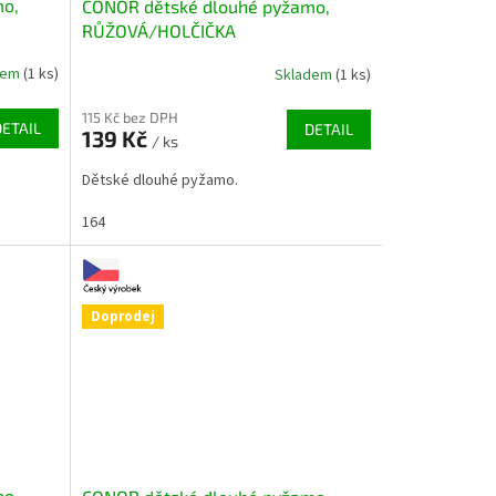
mo,
CONOR dětské dlouhé pyžamo,
RŮŽOVÁ/HOLČIČKA
dem
(1 ks)
Skladem
(1 ks)
115 Kč bez DPH
DETAIL
DETAIL
139 Kč
/ ks
Dětské dlouhé pyžamo.
164
Doprodej
mo,