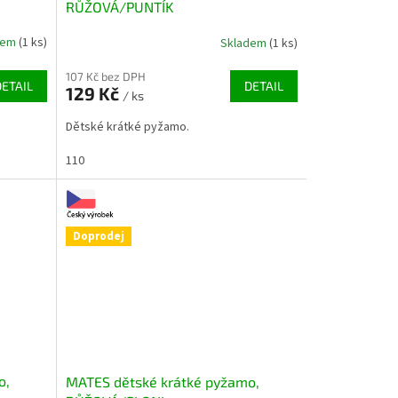
RŮŽOVÁ/PUNTÍK
dem
(1 ks)
Skladem
(1 ks)
107 Kč bez DPH
DETAIL
DETAIL
129 Kč
/ ks
Dětské krátké pyžamo.
110
Doprodej
o,
MATES dětské krátké pyžamo,