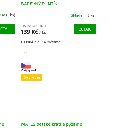
BAREVNÝ PUNTÍK
dem
(1 ks)
Skladem
(1 ks)
115 Kč bez DPH
DETAIL
DETAIL
139 Kč
/ ks
Dětské dlouhé pyžamo.
122
Doprodej
mo,
MATES dětské krátké pyžamo,