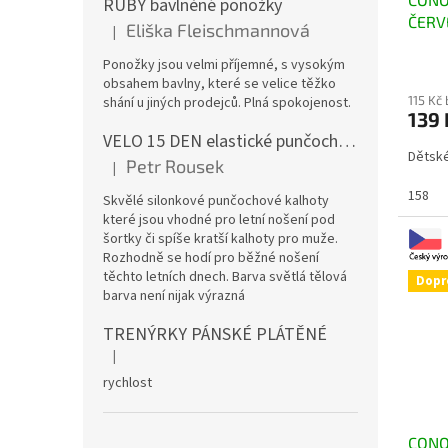
RUBY bavlněné ponožky
ČERV
Eliška Fleischmannová
|
Hodnocení produktu je 5 z 5 hvězdiček.
Ponožky jsou velmi příjemné, s vysokým
obsahem bavlny, které se velice těžko
115 Kč
shání u jiných prodejců. Plná spokojenost.
139
VELO 15 DEN elastické punčochové kalhoty
Dětsk
Petr Rousek
|
Hodnocení produktu je 5 z 5 hvězdiček.
158
Skvělé silonkové punčochové kalhoty
které jsou vhodné pro letní nošení pod
šortky či spíše kratší kalhoty pro muže.
Rozhodně se hodí pro běžné nošení
těchto letních dnech. Barva světlá tělová
Dopr
barva není nijak výrazná
TRENÝRKY PÁNSKÉ PLÁTĚNÉ
|
Hodnocení produktu je 5 z 5 hvězdiček.
rychlost
CONO