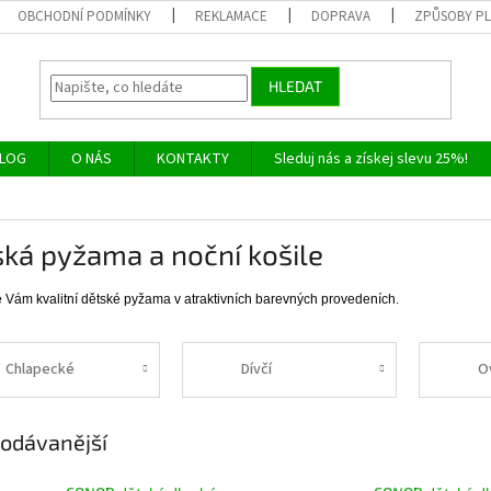
OBCHODNÍ PODMÍNKY
REKLAMACE
DOPRAVA
ZPŮSOBY P
HLEDAT
LOG
O NÁS
KONTAKTY
Sleduj nás a získej slevu 25%!
ká pyžama a noční košile
 Vám kvalitní dětské pyžama v atraktivních barevných provedeních.
Chlapecké
Dívčí
O
odávanější