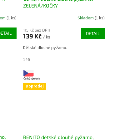
ZELENÁ/KOČKY
dem
(1 ks)
Skladem
(1 ks)
115 Kč bez DPH
DETAIL
DETAIL
139 Kč
/ ks
Dětské dlouhé pyžamo.
146
Doprodej
mo,
BENITO dětské dlouhé pyžamo,