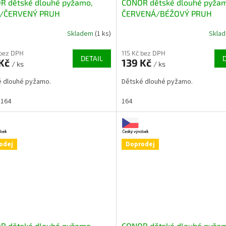
R dětské dlouhé pyžamo,
CONOR dětské dlouhé pyža
/ČERVENÝ PRUH
ČERVENÁ/BÉŽOVÝ PRUH
Skladem
(1 ks)
Skla
 bez DPH
115 Kč bez DPH
DETAIL
 Kč
139 Kč
/ ks
/ ks
é dlouhé pyžamo.
Dětské dlouhé pyžamo.
164
164
odej
Doprodej
R dětské dlouhé pyžamo,
CONOR dětské dlouhé pyža