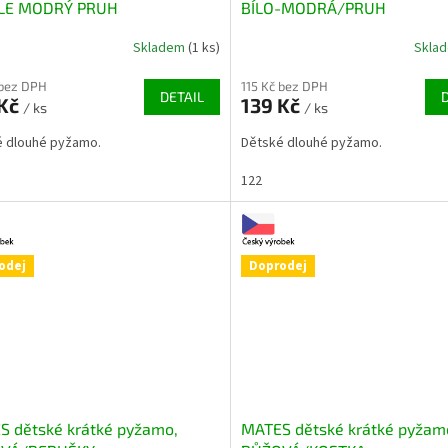
LE MODRÝ PRUH
BÍLO-MODRÁ/PRUH
Skladem
(1 ks)
Skla
 bez DPH
115 Kč bez DPH
DETAIL
 Kč
139 Kč
/ ks
/ ks
é dlouhé pyžamo.
Dětské dlouhé pyžamo.
122
odej
Doprodej
S dětské krátké pyžamo,
MATES dětské krátké pyžam