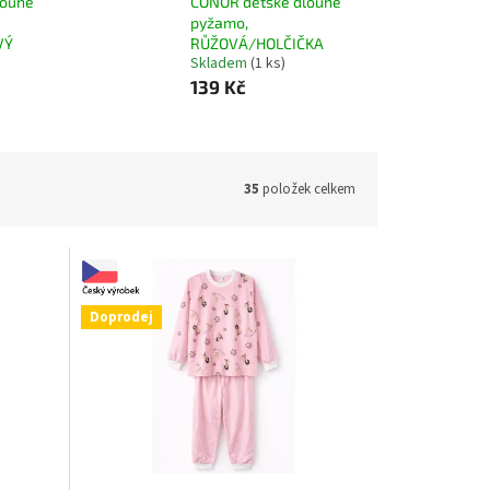
louhé
CONOR dětské dlouhé
pyžamo,
VÝ
RŮŽOVÁ/HOLČIČKA
Skladem
(1 ks)
139 Kč
35
položek celkem
Doprodej