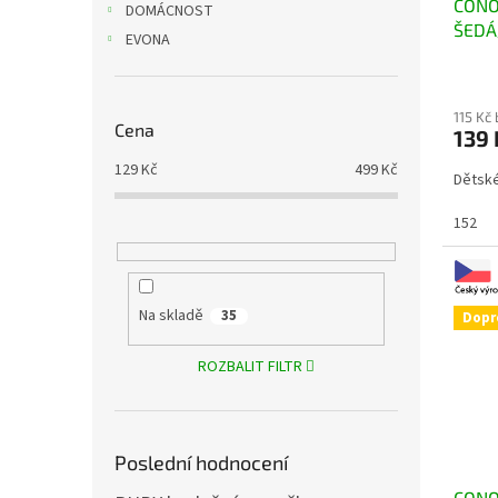
CONO
k
DOMÁCNOST
ŠEDÁ
t
EVONA
ů
115 Kč
Cena
139
129
Kč
499
Kč
Dětsk
152
Na skladě
35
Dopr
ROZBALIT FILTR
Poslední hodnocení
CONO