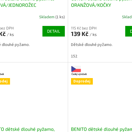
VÁ/JEDNOROŽEC
ORANŽOVÁ/KOČKY
Skladem
(1 ks)
Skla
 bez DPH
115 Kč bez DPH
DETAIL
 Kč
139 Kč
/ ks
/ ks
é dlouhé pyžamo.
Dětské dlouhé pyžamo.
152
odej
Doprodej
TO dětské dlouhé pyžamo,
BENITO dětské dlouhé pyža