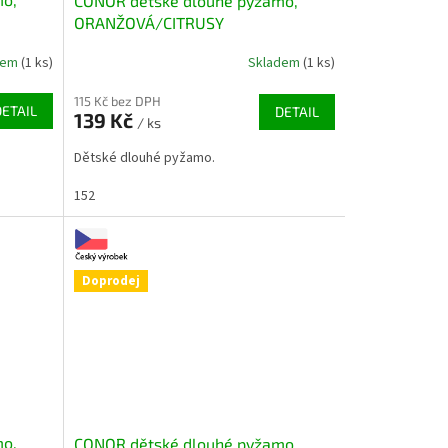
CONOR dětské dlouhé pyžamo,
ORANŽOVÁ/CITRUSY
dem
(1 ks)
Skladem
(1 ks)
115 Kč bez DPH
DETAIL
DETAIL
139 Kč
/ ks
Dětské dlouhé pyžamo.
152
Doprodej
mo,
CONOR dětské dlouhé pyžamo,