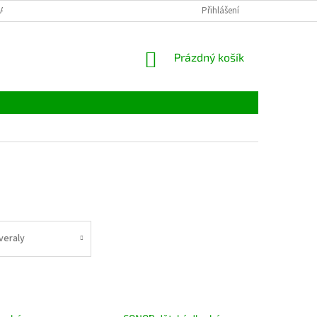
LATBY
TABULKY VELIKOSTÍ
MATERIÁLY
Přihlášení
VELKOOBCHOD
NÁKUPNÍ
Prázdný košík
KOŠÍK
veraly