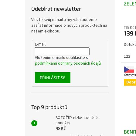
ZELE
Odebírat newsletter
Vložte svůj e-mail a my vám budeme
zasílat informace o nových produktech na
115 Kč
našem e-shopu.
139
E-mail
Dětsk
122
Vložením e-mailu souhlasíte s
podmínkami ochrany osobních údajů
PŘIHLÁSIT SE
Dopr
Top 9 produktů
BOTOŽKY nízké bavlněné
ponožky
45 Kč
BENI