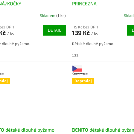
NÁ/KOČKY
PRINCEZNA
Skladem
(1 ks)
Skla
 bez DPH
115 Kč bez DPH
DETAIL
 Kč
139 Kč
/ ks
/ ks
é dlouhé pyžamo.
Dětské dlouhé pyžamo.
122
odej
Doprodej
TO dětské dlouhé pyžamo,
BENITO dětské dlouhé pyža