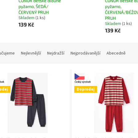
CONOR dětské dlouhé
CONOR dětské d
pyžamo, ŠEDÁ/
pyžamo,
ČERVENÝ PRUH
ČERVENÁ/BÉŽO
Skladem
(1 ks)
PRUH
Skladem
(1 ks)
139 Kč
139 Kč
učujeme
Nejlevnější
Nejdražší
Nejprodávanější
Abecedně
odej
Doprodej