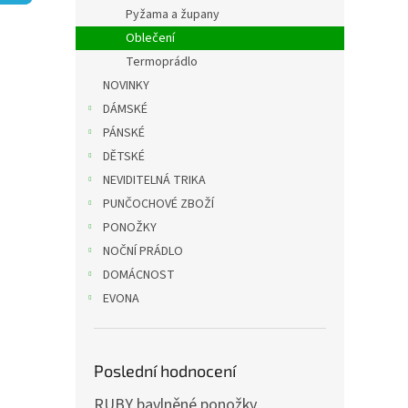
n
Pyžama a župany
e
Oblečení
l
Termoprádlo
NOVINKY
DÁMSKÉ
PÁNSKÉ
DĚTSKÉ
NEVIDITELNÁ TRIKA
PUNČOCHOVÉ ZBOŽÍ
PONOŽKY
NOČNÍ PRÁDLO
DOMÁCNOST
EVONA
Poslední hodnocení
RUBY bavlněné ponožky