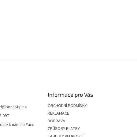
Informace pro Vás
OBCHODNÍ PODMÍNKY
d
@
bonastyl.cz
REKLAMACE
3 097
DOPRAVA
te se k nám na Face
ZPŮSOBY PLATBY
TABULKY VELIKOSTÍ