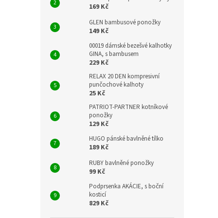
169 Kč
GLEN bambusové ponožky
149 Kč
00019 dámské bezešvé kalhotky
GINA, s bambusem
229 Kč
RELAX 20 DEN kompresivní
punčochové kalhoty
25 Kč
PATRIOT-PARTNER kotníkové
ponožky
129 Kč
HUGO pánské bavlněné tílko
189 Kč
RUBY bavlněné ponožky
99 Kč
Podprsenka AKÁCIE, s boční
kosticí
829 Kč