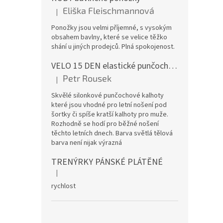
Eliška Fleischmannová
|
Hodnocení produktu je 5 z 5 hvězdiček.
Ponožky jsou velmi příjemné, s vysokým
obsahem bavlny, které se velice těžko
shání u jiných prodejců. Plná spokojenost.
VELO 15 DEN elastické punčochové kalhoty
Petr Rousek
|
Hodnocení produktu je 5 z 5 hvězdiček.
Skvělé silonkové punčochové kalhoty
které jsou vhodné pro letní nošení pod
šortky či spíše kratší kalhoty pro muže.
Rozhodně se hodí pro běžné nošení
těchto letních dnech. Barva světlá tělová
barva není nijak výrazná
TRENÝRKY PÁNSKÉ PLÁTĚNÉ
|
Hodnocení produktu je 5 z 5 hvězdiček.
rychlost