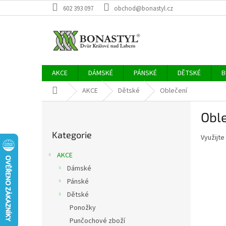
Přejít
602 393 097
obchod@bonastyl.cz
na
obsah
AKCE
DÁMSKÉ
PÁNSKÉ
DĚTSKÉ
B
Domů
AKCE
Dětské
Oblečení
P
Obl
o
Přeskočit
s
Kategorie
kategorie
Využijte
t
r
AKCE
a
Dámské
n
Pánské
n
í
Dětské
p
Ponožky
a
Punčochové zboží