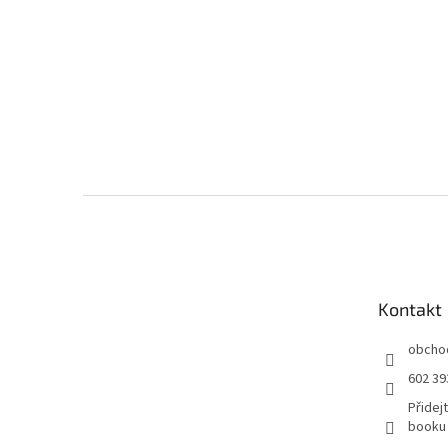
Z
á
p
a
t
Kontakt
í
obcho
602 39
Přidej
booku