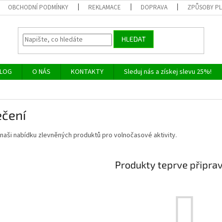
OBCHODNÍ PODMÍNKY
REKLAMACE
DOPRAVA
ZPŮSOBY P
HLEDAT
LOG
O NÁS
KONTAKTY
Sleduj nás a získej slevu 25%!
ečení
 naši nabídku zlevněných produktů pro volnočasové aktivity.
Produkty teprve připra