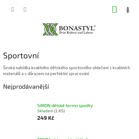
Přejít
NÁKUP
na
obsah
KOŠÍK
Sportovní
Široká nabídka kvalitního dětského sportovního oblečení z kvalitních
materiálů a s důrazem na perfektní zpracování.
Nejprodávanější
SIMON dětské termo spodky
Skladem
(1 KS)
249 Kč