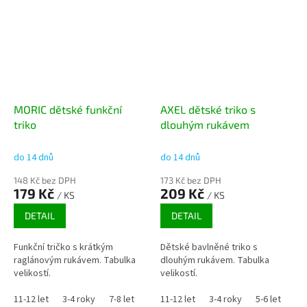
MORIC dětské funkční
AXEL dětské triko s
triko
dlouhým rukávem
do 14 dnů
do 14 dnů
148 Kč bez DPH
173 Kč bez DPH
179 Kč
209 Kč
/ KS
/ KS
DETAIL
DETAIL
Funkční tričko s krátkým
Dětské bavlněné triko s
raglánovým rukávem. Tabulka
dlouhým rukávem. Tabulka
velikostí.
velikostí.
11-12 let
3-4 roky
7-8 let
15-16 let
11-12 let
3-4 roky
5-6 let
7-8