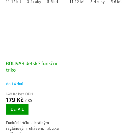
11-12 let
3-4 roky
5-6 let
7-8 let
11-12 let
9-10 let
3-4 roky
5-6 let
7-8
BOLIVAR dětské funkční
triko
do 14 dnů
148 Kč bez DPH
179 Kč
/ KS
DETAIL
Funkční tričko s krátkým
raglánovým rukávem. Tabulka