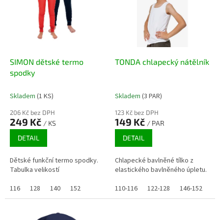
k
i
t
s
ů
p
r
o
d
SIMON dětské termo
TONDA chlapecký nátělník
u
spodky
k
t
Skladem
(1 KS)
Skladem
(3 PAR)
ů
206 Kč bez DPH
123 Kč bez DPH
249 Kč
149 Kč
/ KS
/ PAR
DETAIL
DETAIL
Dětské funkční termo spodky.
Chlapecké bavlněné tílko z
Tabulka velikostí
elastického bavlněného úpletu.
116
128
140
152
110-116
122-128
146-152
13