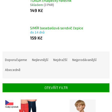
TONDA chlapecký nátělník
Skladem
(3 PAR)
149 Kč
SIMÍR baseballová sendvič čepice
do 14 dnů
159 Kč
Ř
a
Doporučujeme
Nejlevnější
Nejdražší
Nejprodávanější
z
e
Abecedně
n
í
p
OTEVŘÍT FILTR
r
o
V
d
ý
u
p