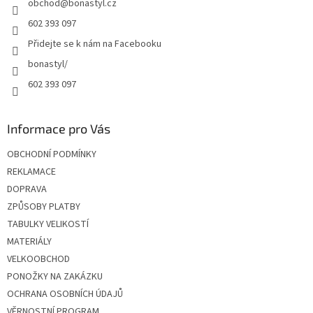
obchod
@
bonastyl.cz
í
602 393 097
Přidejte se k nám na Facebooku
bonastyl/
602 393 097
Informace pro Vás
OBCHODNÍ PODMÍNKY
REKLAMACE
DOPRAVA
ZPŮSOBY PLATBY
TABULKY VELIKOSTÍ
MATERIÁLY
VELKOOBCHOD
PONOŽKY NA ZAKÁZKU
OCHRANA OSOBNÍCH ÚDAJŮ
VĚRNOSTNÍ PROGRAM