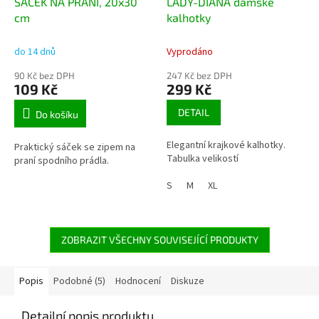
SÁČEK NA PRANÍ, 20x30
LADY-DIANA dámské
cm
kalhotky
do 14 dnů
Vyprodáno
90 Kč bez DPH
247 Kč bez DPH
109 Kč
299 Kč
DETAIL
Do košíku
Elegantní krajkové kalhotky.
Praktický sáček se zipem na
Tabulka velikostí
praní spodního prádla.
S
M
XL
ZOBRAZIT VŠECHNY SOUVISEJÍCÍ PRODUKTY
Popis
Podobné (5)
Hodnocení
Diskuze
Detailní popis produktu