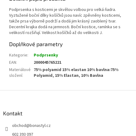
Podprsenka s kosticemi je skvělou volbou pro velká ňadra.
Vyztužené boční dílky košíčků jsou navíc zpěvněny kosticemi,
takže prsa výborně podrží a dodá jim krásný zaoblený tvar.
Decentní krajka dodá na jemnosti. Boční kostice, ramínka se s
velikostí rozšiřují. Velikost košíčků až do velikosti J.
Doplňkové parametry
Kategorie
:
Podprsenky
EAN
:
2000045765221
Materiálové
75% polyamid 15% elastan 10% bavlna:75%
složení
:
Polyamid, 15% Elastan, 10% Bavlna
Z
á
p
a
Kontakt
t
obchod
@
bonastyl.cz
í
602 393 097