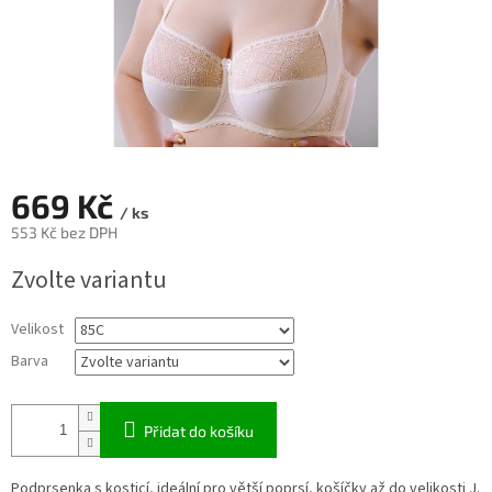
669 Kč
/ ks
553 Kč bez DPH
Měrná
Zvolte variantu
cena:
Velikost
Barva
Přidat do košíku
Podprsenka s kosticí, ideální pro větší poprsí, košíčky až do velikosti J.