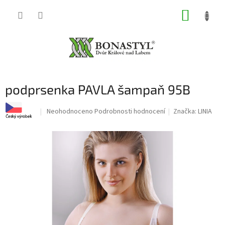
Přejít
NÁKUP
na
obsah
KOŠÍK
podprsenka PAVLA šampaň 95B
Průměrné
Neohodnoceno
Podrobnosti hodnocení
Značka:
LINIA
hodnocení
produktu
je
0,0
z
5
hvězdiček.