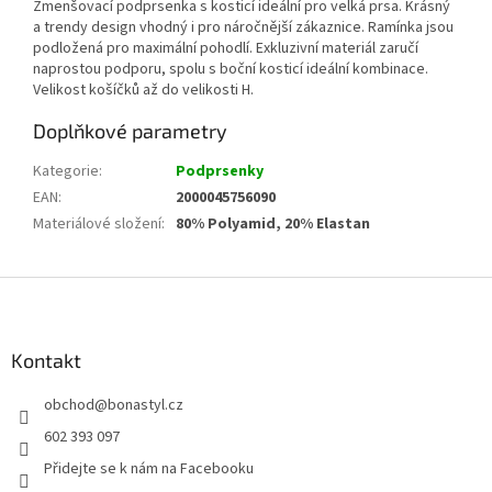
Zmenšovací podprsenka s kosticí ideální pro velká prsa. Krásný
a trendy design vhodný i pro náročnější zákaznice. Ramínka jsou
podložená pro maximální pohodlí. Exkluzivní materiál zaručí
naprostou podporu, spolu s boční kosticí ideální kombinace.
Velikost košíčků až do velikosti H.
Doplňkové parametry
Kategorie
:
Podprsenky
EAN
:
2000045756090
Materiálové složení
:
80% Polyamid, 20% Elastan
Z
á
p
a
Kontakt
t
obchod
@
bonastyl.cz
í
602 393 097
Přidejte se k nám na Facebooku