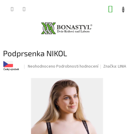
Přejít
NÁKUP
na
obsah
KOŠÍK
Podprsenka NIKOL
Průměrné
Neohodnoceno
Podrobnosti hodnocení
Značka:
LINIA
hodnocení
produktu
je
0,0
z
5
hvězdiček.