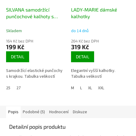
SILVANA samodržící
LADY-MARIE dámské
punčochové kalhoty s
kalhotky
krajkou
Skladem
do 14 dnů
164 Kč bez DPH
264 Kč bez DPH
199 Kč
319 Kč
DETAIL
DETAIL
Samodržící elastické punčochy
Elegantní vyšší kalhotky.
s krajkou. Tabulka velikostí
Tabulka velikostí
25
27
M
L
XL
XXL
Popis
Podobné (5)
Hodnocení
Diskuze
Detailní popis produktu