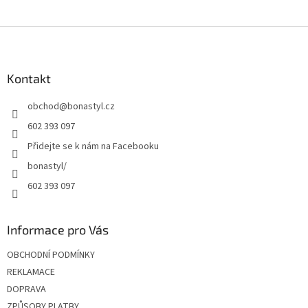
Z
á
p
a
Kontakt
t
obchod
@
bonastyl.cz
í
602 393 097
Přidejte se k nám na Facebooku
bonastyl/
602 393 097
Informace pro Vás
OBCHODNÍ PODMÍNKY
REKLAMACE
DOPRAVA
ZPŮSOBY PLATBY