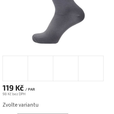
119 Kč
/ PAR
98 Kč bez DPH
Měrná
Zvolte variantu
cena: