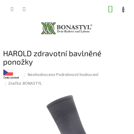
Přejít
NÁKUP
na
obsah
KOŠÍK
HAROLD zdravotní bavlněné
ponožky
Průměrné
Neohodnoceno
Podrobnosti hodnocení
hodnocení
Značka:
BONASTYL
produktu
je
0,0
z
5
hvězdiček.