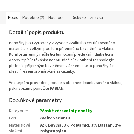
Popis
Podobné (2)
Hodnocení
Diskuze
Značka
Detailní popis produktu
Ponožky jsou vyrobeny z vysoce kvalitního certifikovaného
materiálu s velkým podílem příjemného bavlněného vlákna.
Komfortní jemný neškrtící lem ocení především diabetici a
osoby trpící otékáním nohou. Ideální skloubení technologie
pletení s příjemným bavlněným vláknem z této ponožky činí
ideální řešení pro náročné zákazníky.
Ve stejném provedení, pouze s obsahem bambusového vlákna,
pak nabízíme ponožku
FABIAN
.
Doplňkové parametry
Kategorie
:
Pánské zdravotní ponožky
EAN
:
Zvolte variantu
Materiálové
92% Bavlna, 3% Polyamid, 3% Elastan, 2%
složení
:
Polypropylen