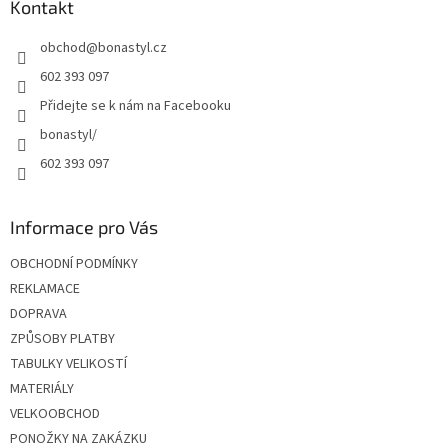
a
Kontakt
t
obchod
@
bonastyl.cz
í
602 393 097
Přidejte se k nám na Facebooku
bonastyl/
602 393 097
Informace pro Vás
OBCHODNÍ PODMÍNKY
REKLAMACE
DOPRAVA
ZPŮSOBY PLATBY
TABULKY VELIKOSTÍ
MATERIÁLY
VELKOOBCHOD
PONOŽKY NA ZAKÁZKU