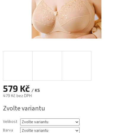
579 Kč
/ KS
479 Kč bez DPH
Měrná
Zvolte variantu
cena:
Velikost
Barva