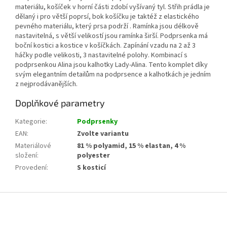
materiálu, košíček v horní části zdobí vyšívaný tyl. Střih prádla je
dělaný i pro větší poprsí, bok košíčku je taktéž z elastického
pevného materiálu, který prsa podrží . Ramínka jsou délkově
nastavitelná, s větší velikostí jsou ramínka širší. Podprsenka má
boční kostici a kostice v košíčkách. Zapínání vzadu na 2 až 3
háčky podle velikosti, 3 nastavitelné polohy. Kombinací s
podprsenkou Alina jsou kalhotky Lady-Alina. Tento komplet díky
svým elegantním detailům na podprsence a kalhotkách je jedním
z nejprodávanějších.
Doplňkové parametry
Kategorie
:
Podprsenky
EAN
:
Zvolte variantu
Materiálové
81 % polyamid, 15 % elastan, 4 %
složení
:
polyester
Provedení
:
S kosticí
Z
á
p