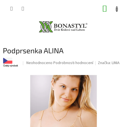
Přejít
NÁKUP
na
obsah
KOŠÍK
Podprsenka ALINA
Průměrné
Neohodnoceno
Podrobnosti hodnocení
Značka:
LINIA
hodnocení
produktu
je
0,0
z
5
hvězdiček.