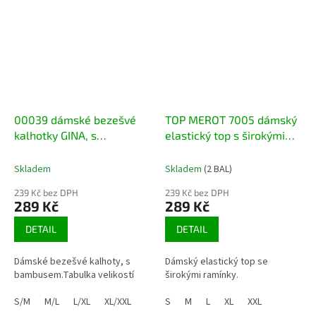
00039 dámské bezešvé
TOP MEROT 7005 dámský
kalhotky GINA, s
elastický top s širokými
bambusem
ramínky
Skladem
Skladem
(2 BAL)
239 Kč bez DPH
239 Kč bez DPH
289 Kč
289 Kč
DETAIL
DETAIL
Dámské bezešvé kalhoty, s
Dámský elastický top se
bambusem.Tabulka velikostí
širokými ramínky.
S/M
M/L
L/XL
XL/XXL
S
M
L
XL
XXL