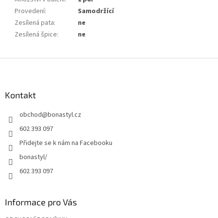
Provedení
:
Samodržící
Zesílená pata
:
ne
Zesílená špice
:
ne
Z
á
p
a
Kontakt
t
obchod
@
bonastyl.cz
í
602 393 097
Přidejte se k nám na Facebooku
bonastyl/
602 393 097
Informace pro Vás