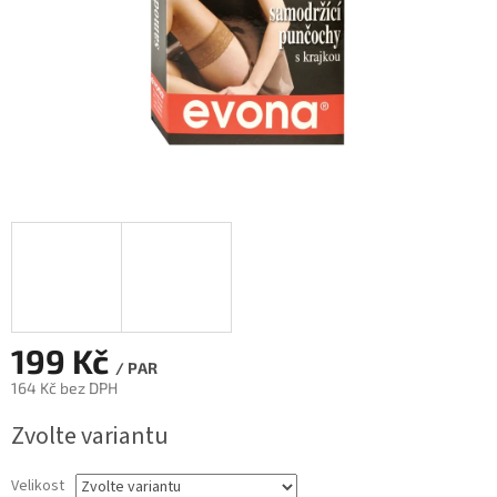
199 Kč
/ PAR
164 Kč bez DPH
Měrná
Zvolte variantu
cena:
Velikost