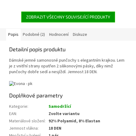
ZOBRAZIT VŠECHNY SOUVISEJÍCÍ PRODUKTY
Popis
Podobné (2)
Hodnocení
Diskuze
Detailní popis produktu
Dámské jemné samonosné punčochy s elegantním krajkou. Lem
je z vnitřní strany opatřen 2 silikonovými pásky, díky nimž
punčochy dobře sedí a nesjíždí. Jemnost 18 DEN.
Doplňkové parametry
Kategorie
:
Samodržící
EAN
:
Zvolte variantu
Materiálové složení
:
92% Polyamid, 8% Elastan
Jemnost vlákna
:
18 DEN
Množství v balení
:
1 pár