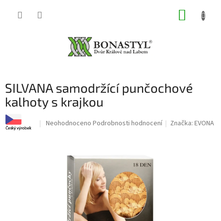
Přejít
NÁKUP
na
obsah
KOŠÍK
SILVANA samodržící punčochové
kalhoty s krajkou
Průměrné
Neohodnoceno
Podrobnosti hodnocení
Značka:
EVONA
hodnocení
produktu
je
0,0
z
5
hvězdiček.