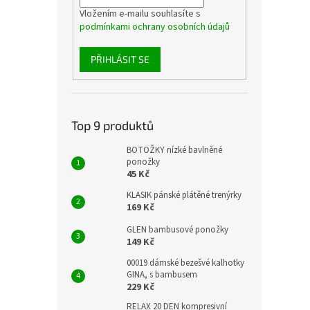
Vložením e-mailu souhlasíte s
podmínkami ochrany osobních údajů
PŘIHLÁSIT SE
Top 9 produktů
BOTOŽKY nízké bavlněné
ponožky
45 Kč
KLASIK pánské plátěné trenýrky
169 Kč
GLEN bambusové ponožky
149 Kč
00019 dámské bezešvé kalhotky
GINA, s bambusem
229 Kč
RELAX 20 DEN kompresivní