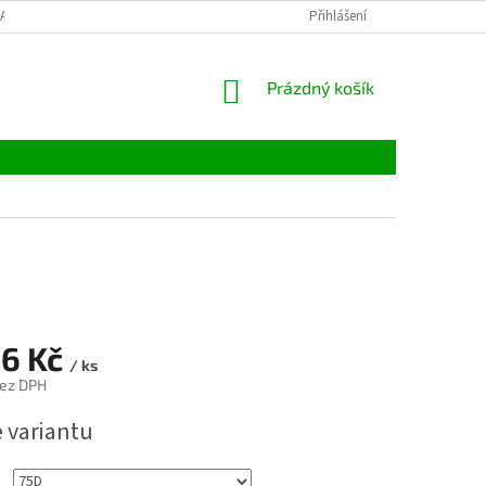
LATBY
TABULKY VELIKOSTÍ
MATERIÁLY
Přihlášení
VELKOOBCHOD
NÁKUPNÍ
Prázdný košík
KOŠÍK
86 Kč
/ ks
bez DPH
e variantu