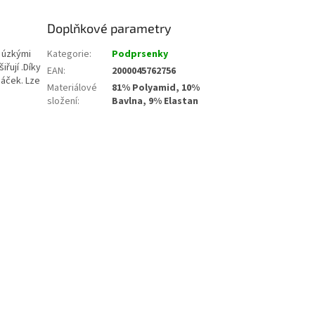
Doplňkové parametry
a úzkými
Kategorie
:
Podprsenky
řují .Díky
EAN
:
2000045762756
háček. Lze
Materiálové
81% Polyamid, 10%
složení
:
Bavlna, 9% Elastan