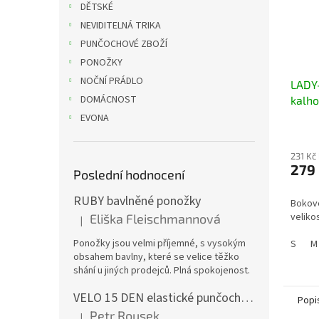
DĚTSKÉ
NEVIDITELNÁ TRIKA
PUNČOCHOVÉ ZBOŽÍ
PONOŽKY
NOČNÍ PRÁDLO
LADY
DOMÁCNOST
kalho
EVONA
231 Kč
279
Poslední hodnocení
RUBY bavlněné ponožky
Bokové
velikos
Eliška Fleischmannová
|
Hodnocení produktu je 5 z 5 hvězdiček.
Ponožky jsou velmi příjemné, s vysokým
S
M
obsahem bavlny, které se velice těžko
shání u jiných prodejců. Plná spokojenost.
VELO 15 DEN elastické punčochové kalhoty
Popi
Petr Rousek
|