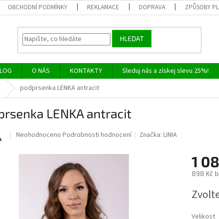
OBCHODNÍ PODMÍNKY
REKLAMACE
DOPRAVA
ZPŮSOBY P
HLEDAT
LOG
O NÁS
KONTAKTY
Sleduj nás a získej slevu 25%!
y
podprsenka LENKA antracit
prsenka LENKA antracit
Průměrné
Neohodnoceno
Podrobnosti hodnocení
Značka:
LINIA
hodnocení
produktu
1 0
je
0,0
898 Kč 
z
Měrná
5
Zvolt
cena:
hvězdiček.
Velikost