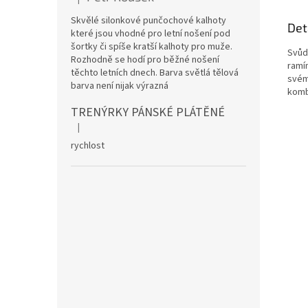
Hodnocení produktu je 5 z 5 hvězdiček.
Skvělé silonkové punčochové kalhoty
Det
které jsou vhodné pro letní nošení pod
šortky či spíše kratší kalhoty pro muže.
Svůd
Rozhodně se hodí pro běžné nošení
ramín
těchto letních dnech. Barva světlá tělová
svém
barva není nijak výrazná
komb
TRENÝRKY PÁNSKÉ PLÁTĚNÉ
|
Hodnocení produktu je 5 z 5 hvězdiček.
rychlost