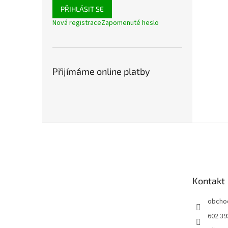
PŘIHLÁSIT SE
Nová registrace
Zapomenuté heslo
Přijímáme online platby
Z
á
p
a
t
Kontakt
í
obcho
602 39