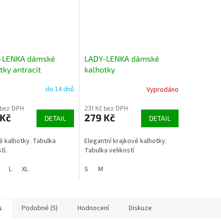
-LENKA dámské
LADY-LENKA dámské
tky antracit
kalhotky
do 14 dnů
Vyprodáno
 bez DPH
231 Kč bez DPH
 Kč
279 Kč
DETAIL
DETAIL
 kalhotky. Tabulka
Elegantní krajkové kalhotky.
tí.
Tabulka velikostí
L
XL
S
M
s
Podobné (5)
Hodnocení
Diskuze