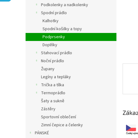
n
Podkolenky a nadkolenky
e
Spodní prádlo
l
Kalhotky
Spodní košilky a topy
Podprsenky
Doplňky
Stahovací prádlo
Noční prádlo
Župany
Legíny a tepláky
Trička a tílka
Termoprádlo
Šaty a sukně
Zástěry
Zákaz
Sportovní oblečení
Zimní čepice a čelenky
PÁNSKÉ