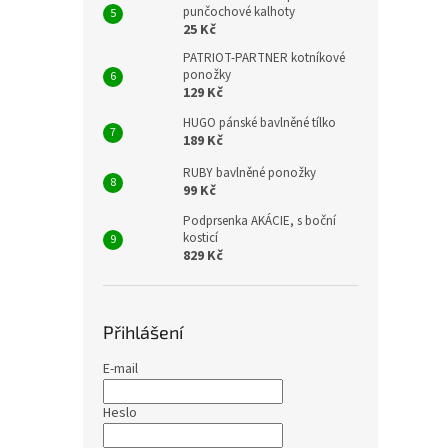
punčochové kalhoty
25 Kč
PATRIOT-PARTNER kotníkové
ponožky
129 Kč
HUGO pánské bavlněné tílko
189 Kč
RUBY bavlněné ponožky
99 Kč
Podprsenka AKÁCIE, s boční
kosticí
829 Kč
Přihlášení
E-mail
Heslo