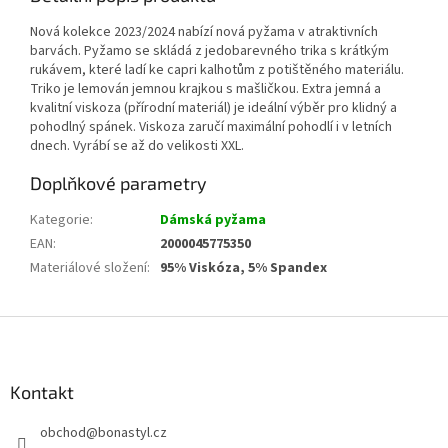
Nová kolekce 2023/2024 nabízí nová pyžama v atraktivních
barvách. Pyžamo se skládá z jedobarevného trika s krátkým
rukávem, které ladí ke capri kalhotům z potištěného materiálu.
Triko je lemován jemnou krajkou s mašličkou. Extra jemná a
kvalitní viskoza (přírodní materiál) je ideální výběr pro klidný a
pohodlný spánek. Viskoza zaručí maximální pohodlí i v letních
dnech. Vyrábí se až do velikosti XXL.
Doplňkové parametry
Kategorie
:
Dámská pyžama
EAN
:
2000045775350
Materiálové složení
:
95% Viskóza, 5% Spandex
Z
á
p
a
Kontakt
t
obchod
@
bonastyl.cz
í