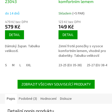
23043
komfortním lemem
do 14 dnů
Skladem
(>5 PAR)
479 Kč bez DPH
123 Kč bez DPH
579 Kč
149 Kč
DETAIL
DETAIL
Dámský župan. Tabulka
Zimní froté ponožky s vysoce
velikostí.
komfortním lemem, vhodné pro
diabetiky. Tabulka velikostí
S
M
L
XXL
23-25 (EU 35-38)
25-27 (EU 38-41)
ZOBRAZIT VŠECHNY SOUVISEJÍCÍ PRODUKTY
Popis
Podobné (3)
Hodnocení
Diskuze
Detailní popis produktu