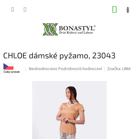
Přejít
NÁKUP
na
obsah
KOŠÍK
CHLOE dámské pyžamo, 23043
Průměrné
Neohodnoceno
Podrobnosti hodnocení
Značka:
LINIA
hodnocení
produktu
je
0,0
z
5
hvězdiček.