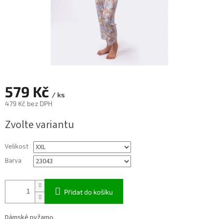
579 Kč
/ ks
479 Kč bez DPH
Měrná
Zvolte variantu
cena:
Velikost
Barva
Přidat do košíku
Dámské pyžamo.