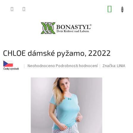
Přejít
NÁKUP
na
obsah
KOŠÍK
CHLOE dámské pyžamo, 22022
Průměrné
Neohodnoceno
Podrobnosti hodnocení
Značka:
LINIA
hodnocení
produktu
je
0,0
z
5
hvězdiček.