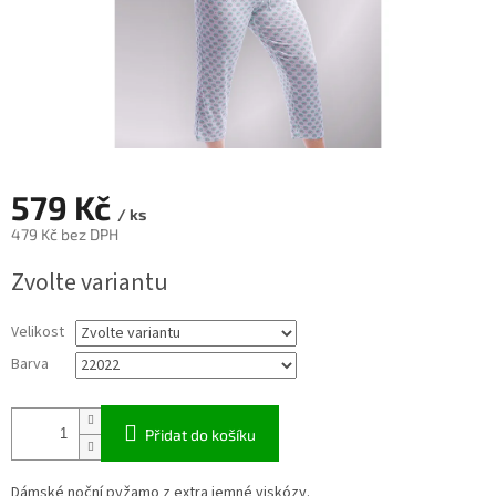
579 Kč
/ ks
479 Kč bez DPH
Měrná
Zvolte variantu
cena:
Velikost
Barva
Přidat do košíku
Dámské noční pyžamo z extra jemné viskózy.