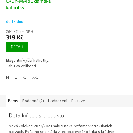
LADY-MARIE dámské
kalhotky
do 14 dnů
264 Kč bez DPH
319 Kč
DETAIL
Elegantní vyšší kalhotky.
Tabulka velikostí
M
L
XL
XXL
Popis
Podobné (2)
Hodnocení
Diskuze
Detailní popis produktu
Nová kolekce 2022/2023 nabízí nová pyžama v atraktivních
barvách. Pyžamo se skládá z jedobarevného trika s krátkým