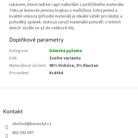
rukávem, které ladí ke capri kalhotům z potištěného materiálu.
Triko je lemován jemnou krajkou s mašličkou. Extra jemná a
kvalitní viskoza (přírodní materiál) je ideální výběr pro klidný a
pohodlný spánek. Viskoza zaručí maximální pohodlí i v letních
dnech. Vyrábí se až do velikosti XXL.
Doplňkové parametry
Kategorie
:
Dámská pyžama
EAN
:
Zvolte variantu
Materiálové složení
:
95% Viskóza, 5% Elastan
Provedení
:
Krátké
Z
á
p
a
Kontakt
t
obchod
@
bonastyl.cz
í
602 393 097