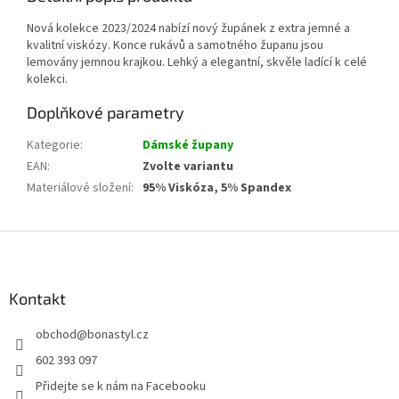
Nová kolekce 2023/2024 nabízí nový župánek z extra jemné a
kvalitní viskózy. Konce rukávů a samotného županu jsou
lemovány jemnou krajkou. Lehký a elegantní, skvěle ladící k celé
kolekci.
Doplňkové parametry
Kategorie
:
Dámské župany
EAN
:
Zvolte variantu
Materiálové složení
:
95% Viskóza, 5% Spandex
Z
á
p
a
Kontakt
t
obchod
@
bonastyl.cz
í
602 393 097
Přidejte se k nám na Facebooku