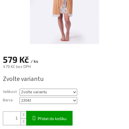
579 Kč
/ ks
479 Kč bez DPH
Měrná
Zvolte variantu
cena:
Velikost
Barva
Přidat do košíku