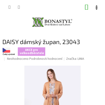
Přejít
NÁKUP
na
obsah
KOŠÍK
DAISY dámský župan, 23043
AKCE pro
velkoodběratele
Průměrné
Neohodnoceno
Podrobnosti hodnocení
Značka:
LINIA
hodnocení
produktu
je
0,0
z
5
hvězdiček.