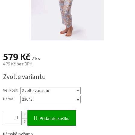
579 Kč
/ ks
479 Kč bez DPH
Měrná
Zvolte variantu
cena:
Velikost
Barva
Přidat do košíku
Dámské pyžamo.