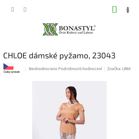
Přejít
NÁKUP
na
obsah
KOŠÍK
CHLOE dámské pyžamo, 23043
Průměrné
Neohodnoceno
Podrobnosti hodnocení
Značka:
LINIA
hodnocení
produktu
je
0,0
z
5
hvězdiček.