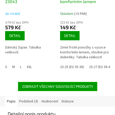
23043
komfortním lemem
do 14 dnů
Skladem
(>5 PAR)
479 Kč bez DPH
123 Kč bez DPH
579 Kč
149 Kč
DETAIL
DETAIL
Dámský župan. Tabulka
Zimní froté ponožky s vysoce
velikostí.
komfortním lemem, vhodné pro
diabetiky. Tabulka velikostí
S
M
L
XXL
23-25 (EU 35-38)
25-27 (EU 38-41)
ZOBRAZIT VŠECHNY SOUVISEJÍCÍ PRODUKTY
Popis
Podobné (3)
Hodnocení
Diskuze
Detailní popis produktu