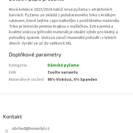
Nová kolekce 2023/2024 nabízí nová pyžama v atraktivních
barvách. Pyžamo se skládá z jedobarevného trika s krátkým
rukávem, které ladí ke capri kalhotům z potištěného materiálu.
Triko je lemován jemnou krajkou s mašličkou. Extra jemná a
kvalitní viskoza (přírodní materiál) je ideální výběr pro klidný a
pohodlný spánek. Viskoza zaručí maximální pohodlí i v letních
dnech. Vyrábí se až do velikosti XXL.
Doplňkové parametry
Kategorie
:
Dámská pyžama
EAN
:
Zvolte variantu
Materiálové složení
:
95% Viskóza, 5% Spandex
Z
á
p
a
Kontakt
t
obchod
@
bonastyl.cz
í