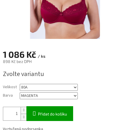
1 086 Kč
/ ks
898 Kč bez DPH
Měrná
Zvolte variantu
cena:
Velikost
Barva
Přidat do košíku
Vyztužená podprsenka.