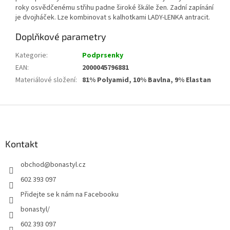
roky osvědčenému střihu padne široké škále žen. Zadní zapínání
je dvojháček. Lze kombinovat s kalhotkami LADY-LENKA antracit.
Doplňkové parametry
Kategorie
:
Podprsenky
EAN
:
2000045796881
Materiálové složení
:
81% Polyamid, 10% Bavlna, 9% Elastan
Z
á
p
a
Kontakt
t
obchod
@
bonastyl.cz
í
602 393 097
Přidejte se k nám na Facebooku
bonastyl/
602 393 097