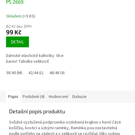
PS 2669
Skladem
(>5 KS)
82 Kč bez DPH
99 Kč
DETAIL
Dámské elastické kalhotky. Více
barev! Tabulka velikostí
38/40 (M)
42/44 (L)
46/48 (XL)
Popis
Podobné (4)
Hodnocení
Diskuze
Detailní popis produktu
Svůdná vyztužená podprsenka ozdobená krajkou v horní části
košíčku, kosticí a úzkými ramínky, Ramínka jsou nastavitelná
podle potřeby na zádech a s velikostí se rozšiřují. Díky svému