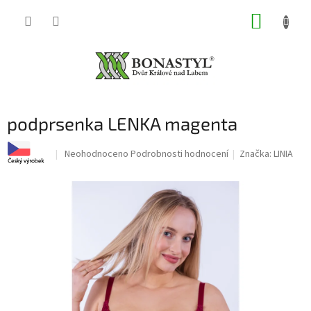
Přejít
NÁKUP
na
obsah
KOŠÍK
podprsenka LENKA magenta
Průměrné
Neohodnoceno
Podrobnosti hodnocení
Značka:
LINIA
hodnocení
produktu
je
0,0
z
5
hvězdiček.