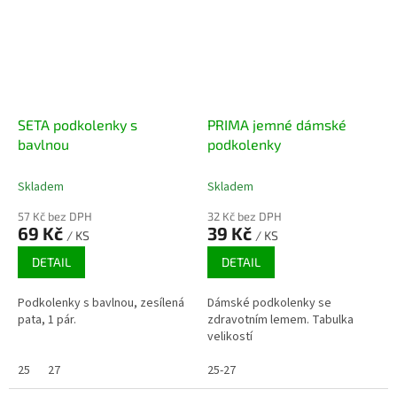
SETA podkolenky s
PRIMA jemné dámské
bavlnou
podkolenky
Skladem
Skladem
57 Kč bez DPH
32 Kč bez DPH
69 Kč
39 Kč
/ KS
/ KS
DETAIL
DETAIL
Podkolenky s bavlnou, zesílená
Dámské podkolenky se
pata, 1 pár.
zdravotním lemem. Tabulka
velikostí
25
27
25-27