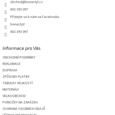
obchod
@
bonastyl.cz
í
602 393 097
Přidejte se k nám na Facebooku
bonastyl/
602 393 097
Informace pro Vás
OBCHODNÍ PODMÍNKY
REKLAMACE
DOPRAVA
ZPŮSOBY PLATBY
TABULKY VELIKOSTÍ
MATERIÁLY
VELKOOBCHOD
PONOŽKY NA ZAKÁZKU
OCHRANA OSOBNÍCH ÚDAJŮ