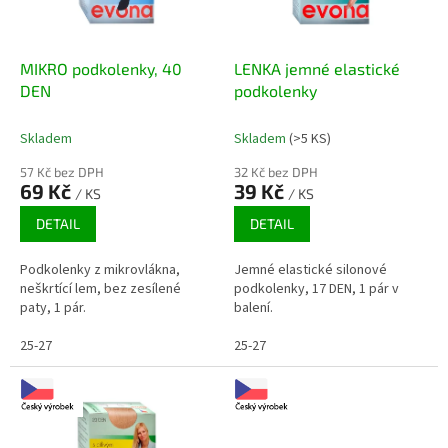
p
r
o
d
MIKRO podkolenky, 40
LENKA jemné elastické
u
DEN
podkolenky
k
t
Skladem
Skladem
(>5 KS)
ů
57 Kč bez DPH
32 Kč bez DPH
69 Kč
39 Kč
/ KS
/ KS
DETAIL
DETAIL
Podkolenky z mikrovlákna,
Jemné elastické silonové
neškrtící lem, bez zesílené
podkolenky, 17 DEN, 1 pár v
paty, 1 pár.
balení.
25-27
25-27