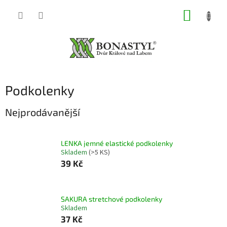
Přejít
NÁKUP
na
obsah
KOŠÍK
Podkolenky
Nejprodávanější
LENKA jemné elastické podkolenky
Skladem
(>5 KS)
39 Kč
SAKURA stretchové podkolenky
Skladem
37 Kč