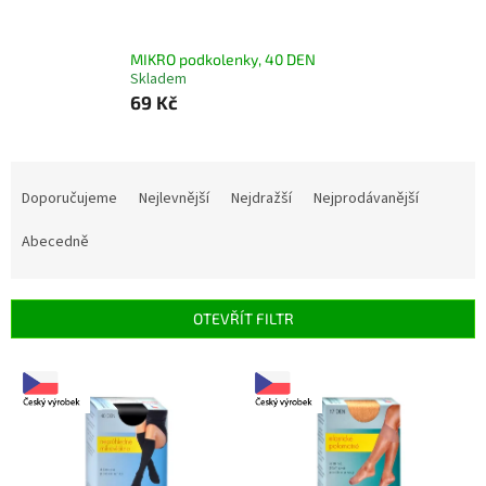
MIKRO podkolenky, 40 DEN
Skladem
69 Kč
Ř
a
Doporučujeme
Nejlevnější
Nejdražší
Nejprodávanější
z
e
Abecedně
n
í
p
OTEVŘÍT FILTR
r
o
V
d
ý
u
p
k
i
t
s
ů