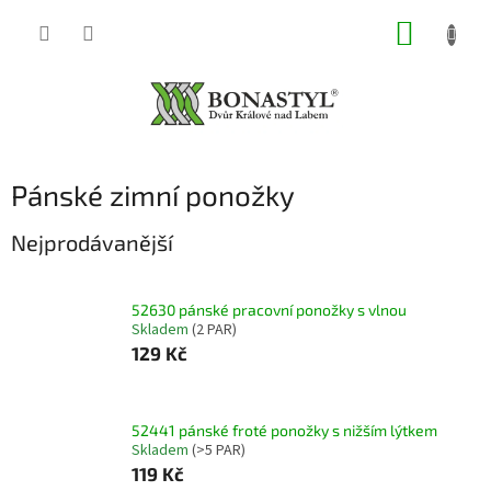
Přejít
NÁKUP
na
obsah
KOŠÍK
Pánské zimní ponožky
Nejprodávanější
52630 pánské pracovní ponožky s vlnou
Skladem
(2 PAR)
129 Kč
52441 pánské froté ponožky s nižším lýtkem
Skladem
(>5 PAR)
119 Kč