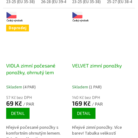
23-25 (EU 35-38)
26-28 (EU 39-42)
23-25 (EU 35-38)
29-31 (EU 43-47)
25-27 (EU 38-41)
Doprodej
VIOLA zimní počesané
VELVET zimní ponožky
ponožky, ohrnutý lem
Skladem
(4 PAR)
Skladem
(1 PAR)
57 Kč bez DPH
140 Kč bez DPH
69 Kč
169 Kč
/ PAR
/ PAR
DETAIL
DETAIL
Hřejivé počesané ponožky s
Hřejivé zimní ponožky. Více
komfortním ohrnutým lemem.
barev! Tabulka velikostí