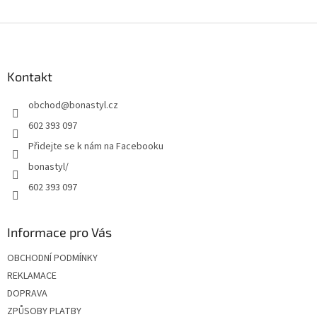
Z
á
p
a
Kontakt
t
obchod
@
bonastyl.cz
í
602 393 097
Přidejte se k nám na Facebooku
bonastyl/
602 393 097
Informace pro Vás
OBCHODNÍ PODMÍNKY
REKLAMACE
DOPRAVA
ZPŮSOBY PLATBY