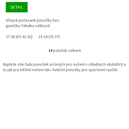
5,0
DETAIL
z
5
Hřejivé počesané ponožky bez
hvězdiček.
gumičky.Tabulka velikostí.
27-28 (EU 41-42)
23-24 (35-37)
29-30 (EU 43-45)
31-32 (EU 47-48)
19
položek celkem
O
v
l
Najdete zde řadu ponožek určených pro nošení v chladných obdobích a
á
to jak pro běžné nošení tak i funkční ponožky pro sportovní využití.
d
a
c
í
p
r
v
k
y
v