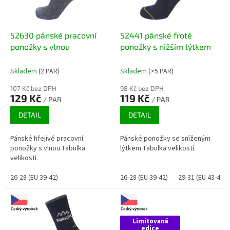
p
r
o
d
52630 pánské pracovní
52441 pánské froté
u
ponožky s vlnou
ponožky s nižším lýtkem
k
t
Skladem
(2 PAR)
Skladem
(>5 PAR)
ů
107 Kč bez DPH
98 Kč bez DPH
129 Kč
119 Kč
/ PAR
/ PAR
DETAIL
DETAIL
Pánské hřejivé pracovní
Pánské ponožky se sníženým
ponožky s vlnou.Tabulka
lýtkem.Tabulka velikostí.
velikostí.
26-28 (EU 39-42)
26-28 (EU 39-42)
29-31 (EU 43-47)
Limitovaná
edice