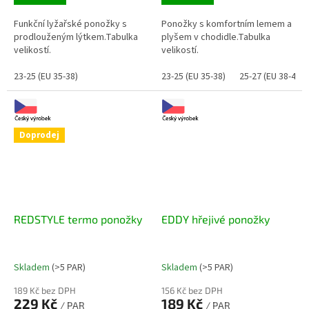
Funkční lyžařské ponožky s
Ponožky s komfortním lemem a
prodlouženým lýtkem.Tabulka
plyšem v chodidle.Tabulka
velikostí.
velikostí.
23-25 (EU 35-38)
23-25 (EU 35-38)
25-27 (EU 38-41)
Doprodej
REDSTYLE termo ponožky
EDDY hřejivé ponožky
Skladem
(>5 PAR)
Skladem
(>5 PAR)
189 Kč bez DPH
156 Kč bez DPH
229 Kč
189 Kč
/ PAR
/ PAR