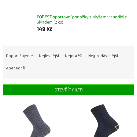
FOREST sportovní ponožky s plyšem v chodidle
Skladem
(2 ks)
149 Kč
Ř
a
Doporučujeme
Nejlevnější
Nejdražší
Nejprodávanější
z
e
Abecedně
n
í
p
OTEVŘÍT FILTR
r
o
V
d
ý
u
p
k
i
t
s
ů