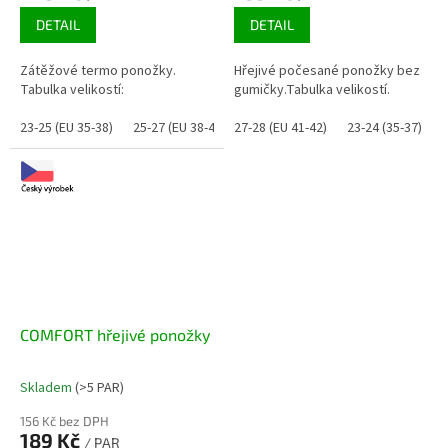
DETAIL
DETAIL
Zátěžové termo ponožky.
Hřejivé počesané ponožky bez
Tabulka velikostí:
gumičky.Tabulka velikostí.
23-25 (EU 35-38)
25-27 (EU 38-41)
27-28 (EU 41-42)
26-28 (EU 39-42)
23-24 (35-37)
2
COMFORT hřejivé ponožky
Skladem
(>5 PAR)
Průměrné
hodnocení
156 Kč bez DPH
produktu
189 Kč
/ PAR
je