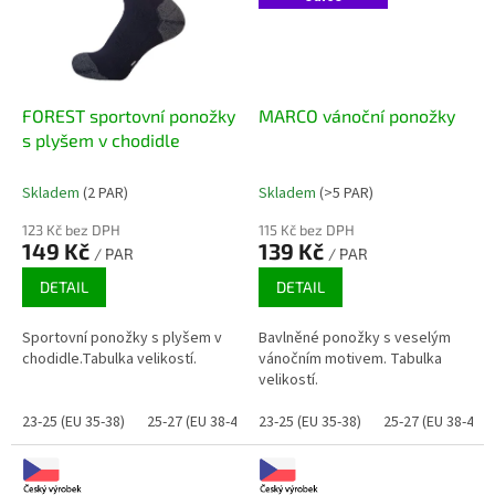
FOREST sportovní ponožky
MARCO vánoční ponožky
s plyšem v chodidle
Skladem
(2 PAR)
Skladem
(>5 PAR)
123 Kč bez DPH
115 Kč bez DPH
149 Kč
139 Kč
/ PAR
/ PAR
DETAIL
DETAIL
Sportovní ponožky s plyšem v
Bavlněné ponožky s veselým
chodidle.Tabulka velikostí.
vánočním motivem. Tabulka
velikostí.
23-25 (EU 35-38)
25-27 (EU 38-41)
23-25 (EU 35-38)
26-28 (EU 39-42)
25-27 (EU 38-41)
29-31 (EU 43-47