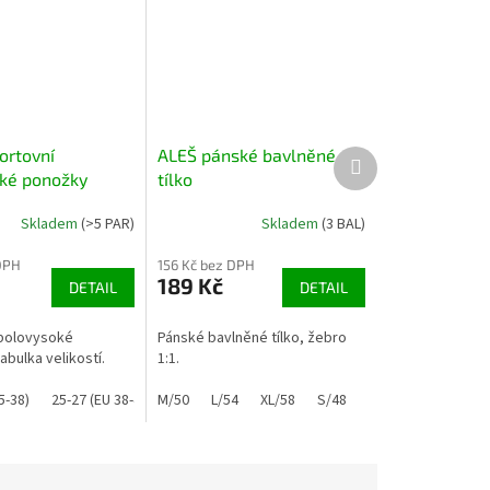
ortovní
ALEŠ pánské bavlněné
Další
produkt
ké ponožky
tílko
Skladem
(>5 PAR)
Skladem
(3 BAL)
DPH
156 Kč bez DPH
189 Kč
DETAIL
DETAIL
polovysoké
Pánské bavlněné tílko, žebro
bulka velikostí.
1:1.
5-38)
25-27 (EU 38-41)
M/50
26-28 (EU 39-42)
L/54
XL/58
29-31 (EU 43-47)
S/48