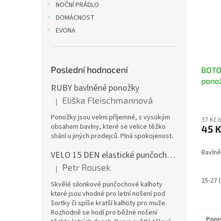
NOČNÍ PRÁDLO
DOMÁCNOST
EVONA
Poslední hodnocení
BOTO
pono
RUBY bavlněné ponožky
Eliška Fleischmannová
|
Hodnocení produktu je 5 z 5 hvězdiček.
Ponožky jsou velmi příjemné, s vysokým
37 Kč 
obsahem bavlny, které se velice těžko
45 
shání u jiných prodejců. Plná spokojenost.
Bavlně
VELO 15 DEN elastické punčochové kalhoty
Petr Rousek
|
Hodnocení produktu je 5 z 5 hvězdiček.
25-27 
Skvělé silonkové punčochové kalhoty
které jsou vhodné pro letní nošení pod
šortky či spíše kratší kalhoty pro muže.
Rozhodně se hodí pro běžné nošení
Popi