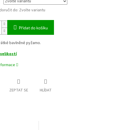
oručit do:
Zvolte variantu
Přidat do košíku
rátké bavlněné pyžamo.
velikostí
informace
ZEPTAT SE
HLÍDAT