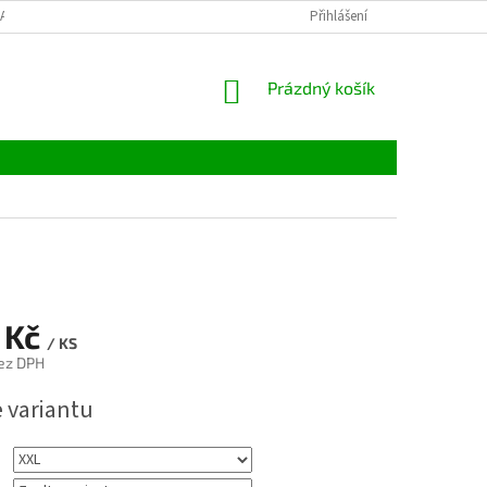
LATBY
TABULKY VELIKOSTÍ
MATERIÁLY
Přihlášení
VELKOOBCHOD
NÁKUPNÍ
Prázdný košík
KOŠÍK
 Kč
/ KS
ez DPH
e variantu