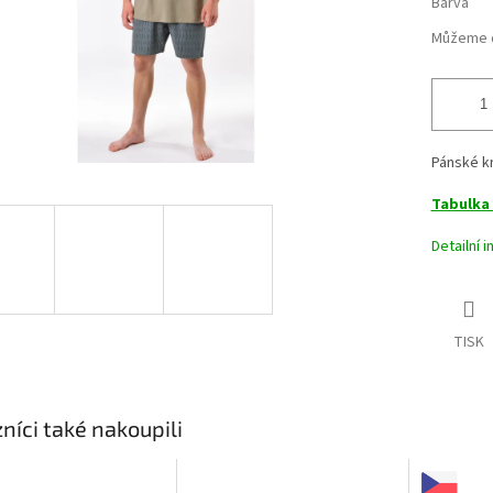
Barva
Můžeme d
Pánské k
Tabulka 
Detailní 
TISK
níci také nakoupili