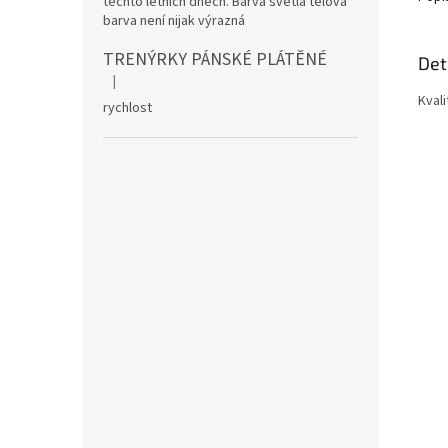
těchto letních dnech. Barva světlá tělová
barva není nijak výrazná
TRENÝRKY PÁNSKÉ PLÁTĚNÉ
Det
|
Hodnocení produktu je 5 z 5 hvězdiček.
Kval
rychlost