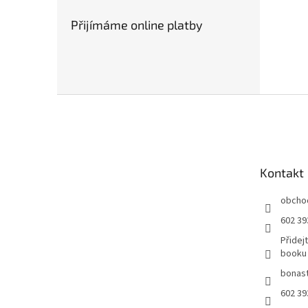
Přijímáme online platby
Z
á
p
a
t
Kontakt
í
obcho
602 39
Přidej
booku
bonast
602 39