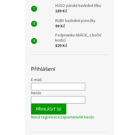
HUGO pánské bavlněné tílko
189 Kč
RUBY bavlněné ponožky
99 Kč
Podprsenka AKÁCIE, s boční
kosticí
829 Kč
Přihlášení
E-mail
Heslo
PŘIHLÁSIT SE
Nová registrace
Zapomenuté heslo