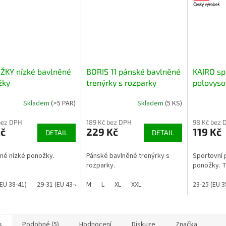
ŽKY nízké bavlněné
BORIS 11 pánské bavlněné
KAIRO sp
žky
trenýrky s rozparky
polovyso
Skladem
(>5 PAR)
Skladem
(5 KS)
bez DPH
189 Kč bez DPH
98 Kč bez 
Kč
229 Kč
119 Kč
DETAIL
DETAIL
né nízké ponožky.
Pánské bavlněné trenýrky s
Sportovní 
rozparky.
ponožky. Ta
(EU 38-41)
29-31 (EU 43-45)
M
L
XL
XXL
23-25 (EU 3
s
Podobné (5)
Hodnocení
Diskuze
Značka