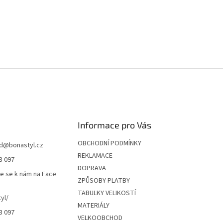
Informace pro Vás
OBCHODNÍ PODMÍNKY
d
@
bonastyl.cz
REKLAMACE
3 097
DOPRAVA
te se k nám na Face
ZPŮSOBY PLATBY
TABULKY VELIKOSTÍ
yl/
MATERIÁLY
3 097
VELKOOBCHOD