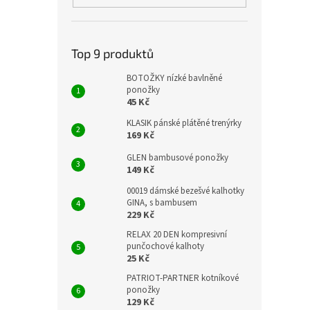
Top 9 produktů
BOTOŽKY nízké bavlněné
ponožky
45 Kč
KLASIK pánské plátěné trenýrky
169 Kč
GLEN bambusové ponožky
149 Kč
00019 dámské bezešvé kalhotky
GINA, s bambusem
229 Kč
RELAX 20 DEN kompresivní
punčochové kalhoty
25 Kč
PATRIOT-PARTNER kotníkové
ponožky
129 Kč