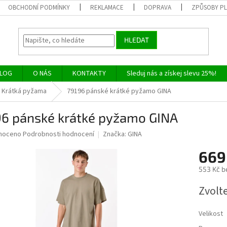
OBCHODNÍ PODMÍNKY
REKLAMACE
DOPRAVA
ZPŮSOBY P
HLEDAT
LOG
O NÁS
KONTAKTY
Sleduj nás a získej slevu 25%!
Krátká pyžama
79196 pánské krátké pyžamo GINA
96 pánské krátké pyžamo GINA
né
noceno
Podrobnosti hodnocení
Značka:
GINA
ní
669
u
553 Kč b
Měrná
Zvolt
cena:
ek.
Velikost