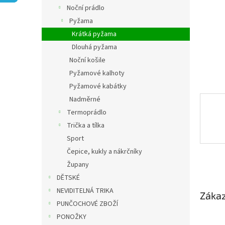
n
Noční prádlo
e
Pyžama
l
Krátká pyžama
Dlouhá pyžama
Noční košile
Pyžamové kalhoty
Pyžamové kabátky
Nadměrné
Termoprádlo
Trička a tílka
Sport
Čepice, kukly a nákrčníky
Župany
DĚTSKÉ
NEVIDITELNÁ TRIKA
Zákaz
PUNČOCHOVÉ ZBOŽÍ
PONOŽKY