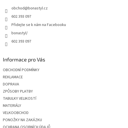
t
obchod
@
bonastyl.cz
í
602 393 097
Přidejte se k nám na Facebooku
bonastyl/
602 393 097
Informace pro Vás
OBCHODNÍ PODMÍNKY
REKLAMACE
DOPRAVA
ZPŮSOBY PLATBY
TABULKY VELIKOSTÍ
MATERIÁLY
VELKOOBCHOD
PONOŽKY NA ZAKÁZKU
OCHRANA OSOBNÍCH ÚDAJŮ