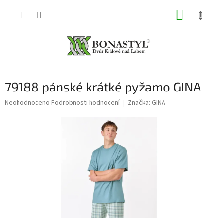
Přejít
NÁKUP
na
obsah
KOŠÍK
79188 pánské krátké pyžamo GINA
Průměrné
Neohodnoceno
Podrobnosti hodnocení
Značka:
GINA
hodnocení
produktu
je
0,0
z
5
hvězdiček.