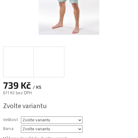
739 Kč
/ KS
611 Kč bez DPH
Měrná
Zvolte variantu
cena:
Velikost
Barva