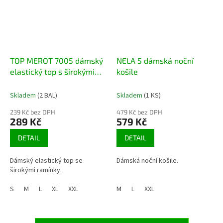
TOP MEROT 7005 dámský
NELA 5 dámská noční
elastický top s širokými
košile
ramínky
Skladem
(2 BAL)
Skladem
(1 KS)
239 Kč bez DPH
479 Kč bez DPH
289 Kč
579 Kč
DETAIL
DETAIL
Dámský elastický top se
Dámská noční košile.
širokými ramínky.
S
M
L
XL
XXL
M
L
XXL