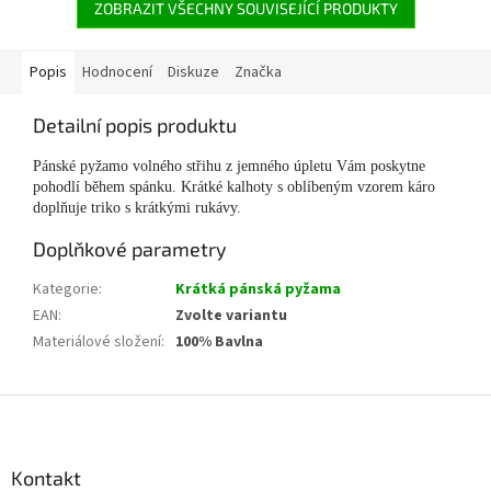
ZOBRAZIT VŠECHNY SOUVISEJÍCÍ PRODUKTY
Popis
Hodnocení
Diskuze
Značka
Detailní popis produktu
Pánské pyžamo volného střihu z jemného úpletu Vám poskytne
pohodlí během spánku. Krátké kalhoty s oblíbeným vzorem káro
doplňuje triko s krátkými rukávy.
Doplňkové parametry
Kategorie
:
Krátká pánská pyžama
EAN
:
Zvolte variantu
Materiálové složení
:
100% Bavlna
Z
á
p
a
Kontakt