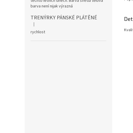
těchto letních dnech. Barva světlá tělová
barva není nijak výrazná
TRENÝRKY PÁNSKÉ PLÁTĚNÉ
Det
|
Hodnocení produktu je 5 z 5 hvězdiček.
Kval
rychlost