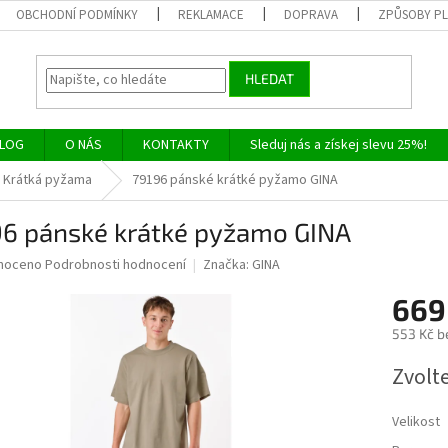
OBCHODNÍ PODMÍNKY
REKLAMACE
DOPRAVA
ZPŮSOBY P
HLEDAT
LOG
O NÁS
KONTAKTY
Sleduj nás a získej slevu 25%!
Krátká pyžama
79196 pánské krátké pyžamo GINA
96 pánské krátké pyžamo GINA
né
noceno
Podrobnosti hodnocení
Značka:
GINA
ní
669
u
553 Kč b
Měrná
Zvolt
cena:
ek.
Velikost