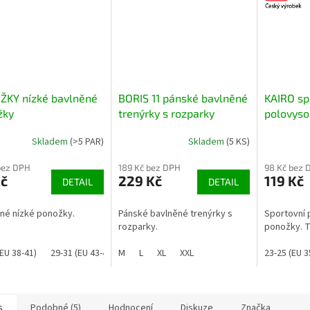
ŽKY nízké bavlněné
BORIS 11 pánské bavlněné
KAIRO sp
žky
trenýrky s rozparky
polovyso
Skladem
(>5 PAR)
Skladem
(5 KS)
bez DPH
189 Kč bez DPH
98 Kč bez 
Kč
229 Kč
119 Kč
DETAIL
DETAIL
né nízké ponožky.
Pánské bavlněné trenýrky s
Sportovní 
rozparky.
ponožky. Ta
(EU 38-41)
29-31 (EU 43-45)
M
L
XL
XXL
23-25 (EU 3
s
Podobné (5)
Hodnocení
Diskuze
Značka