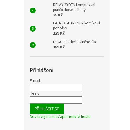
RELAX 20 DEN kompresivní
punčochové kalhoty
25 Kč
PATRIOT-PARTNER kotníkové
ponožky
129 Kč
HUGO pánské bavlněné tílko
189 Kč
Přihlášení
E-mail
Heslo
PŘIHLÁSIT SE
Nová registrace
Zapomenuté heslo