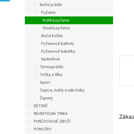
n
Noční prádlo
e
Pyžama
l
Krátká pyžama
Dlouhá pyžama
Noční košile
Pyžamové kalhoty
Pyžamové kabátky
Nadměrné
Termoprádlo
Trička a tílka
Sport
Čepice, kukly a nákrčníky
Župany
DĚTSKÉ
NEVIDITELNÁ TRIKA
Zákaz
PUNČOCHOVÉ ZBOŽÍ
PONOŽKY