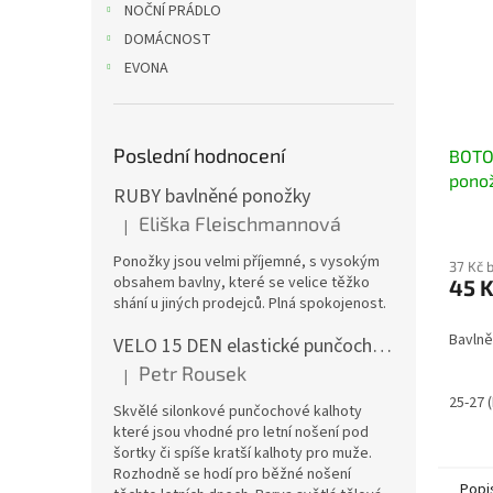
NOČNÍ PRÁDLO
DOMÁCNOST
EVONA
Poslední hodnocení
BOTO
pono
RUBY bavlněné ponožky
Eliška Fleischmannová
|
Hodnocení produktu je 5 z 5 hvězdiček.
Ponožky jsou velmi příjemné, s vysokým
37 Kč 
obsahem bavlny, které se velice těžko
45 
shání u jiných prodejců. Plná spokojenost.
Bavlně
VELO 15 DEN elastické punčochové kalhoty
Petr Rousek
|
Hodnocení produktu je 5 z 5 hvězdiček.
25-27 
Skvělé silonkové punčochové kalhoty
které jsou vhodné pro letní nošení pod
šortky či spíše kratší kalhoty pro muže.
Rozhodně se hodí pro běžné nošení
Popi