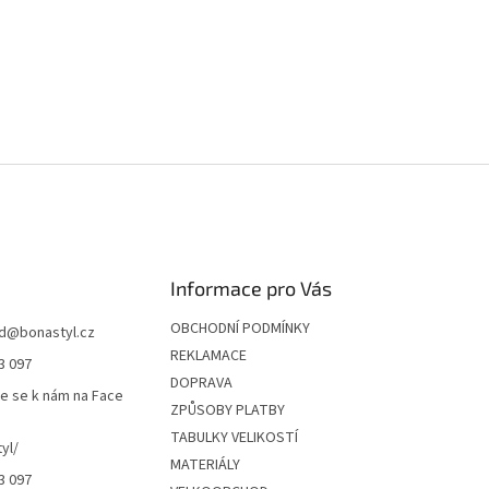
Informace pro Vás
OBCHODNÍ PODMÍNKY
d
@
bonastyl.cz
REKLAMACE
3 097
DOPRAVA
te se k nám na Face
ZPŮSOBY PLATBY
TABULKY VELIKOSTÍ
yl/
MATERIÁLY
3 097