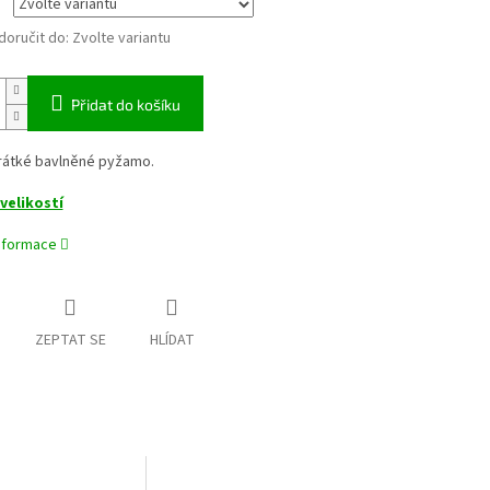
oručit do:
Zvolte variantu
Přidat do košíku
rátké bavlněné pyžamo.
velikostí
informace
ZEPTAT SE
HLÍDAT