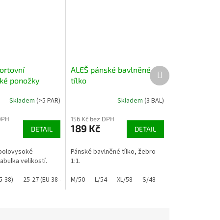
ortovní
ALEŠ pánské bavlněné
Další
produkt
ké ponožky
tílko
Skladem
(>5 PAR)
Skladem
(3 BAL)
DPH
156 Kč bez DPH
189 Kč
DETAIL
DETAIL
polovysoké
Pánské bavlněné tílko, žebro
bulka velikostí.
1:1.
5-38)
25-27 (EU 38-41)
M/50
26-28 (EU 39-42)
L/54
XL/58
29-31 (EU 43-47)
S/48