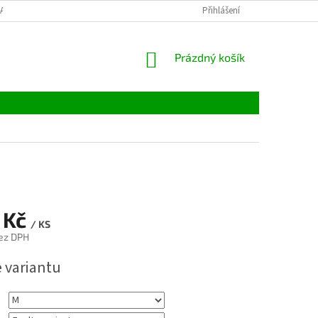
LATBY
TABULKY VELIKOSTÍ
MATERIÁLY
Přihlášení
VELKOOBCHOD
NÁKUPNÍ
Prázdný košík
KOŠÍK
 Kč
/ KS
ez DPH
e variantu