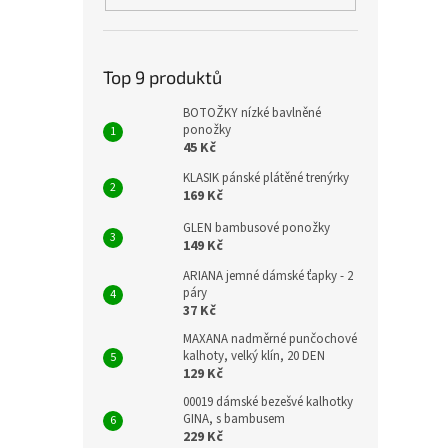
Top 9 produktů
BOTOŽKY nízké bavlněné
ponožky
45 Kč
KLASIK pánské plátěné trenýrky
169 Kč
GLEN bambusové ponožky
149 Kč
ARIANA jemné dámské ťapky - 2
páry
37 Kč
MAXANA nadměrné punčochové
kalhoty, velký klín, 20 DEN
129 Kč
00019 dámské bezešvé kalhotky
GINA, s bambusem
229 Kč