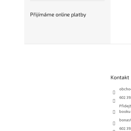
Přijímáme online platby
Z
á
p
a
t
Kontakt
í
obcho
602 39
Přidej
booku
bonast
602 39