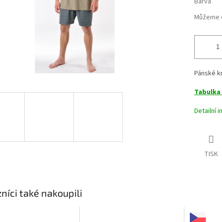
Barva
Můžeme d
Pánské k
Tabulka 
Detailní 
TISK
níci také nakoupili