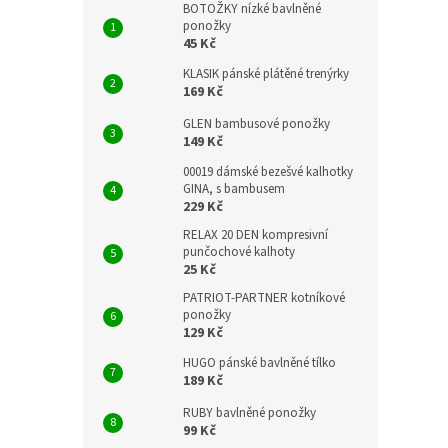
BOTOŽKY nízké bavlněné
ponožky
45 Kč
KLASIK pánské plátěné trenýrky
169 Kč
GLEN bambusové ponožky
149 Kč
00019 dámské bezešvé kalhotky
GINA, s bambusem
229 Kč
RELAX 20 DEN kompresivní
punčochové kalhoty
25 Kč
PATRIOT-PARTNER kotníkové
ponožky
129 Kč
HUGO pánské bavlněné tílko
189 Kč
RUBY bavlněné ponožky
99 Kč