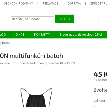
OBCHODNÍ PODMÍNKY
REKLAMACE
DOPRAVA
ZPŮSOBY P
HLEDAT
LOG
O NÁS
KONTAKTY
Sleduj nás a získej slevu 25%!
ní batoh
TON multifunkční batoh
né
noceno
Podrobnosti hodnocení
Značka:
BONASTYL
ní
45 
u
37 Kč be
Měrná
Zvolt
cena:
ek.
Velikost