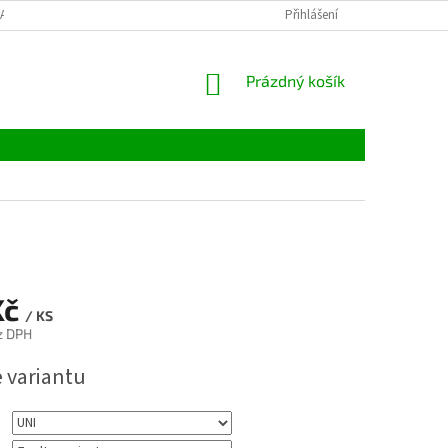
LATBY
TABULKY VELIKOSTÍ
MATERIÁLY
Přihlášení
VELKOOBCHOD
NÁKUPNÍ
Prázdný košík
KOŠÍK
Kč
/ KS
z DPH
e variantu