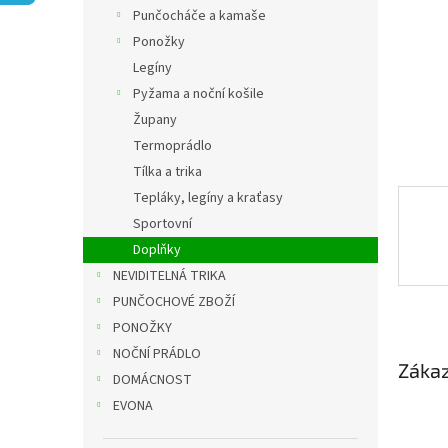
n
Punčocháče a kamaše
e
Ponožky
l
Legíny
Pyžama a noční košile
Župany
Termoprádlo
Tílka a trika
Tepláky, legíny a kraťasy
Sportovní
Doplňky
NEVIDITELNÁ TRIKA
PUNČOCHOVÉ ZBOŽÍ
PONOŽKY
NOČNÍ PRÁDLO
Zákaz
DOMÁCNOST
EVONA