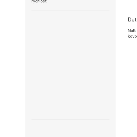
rychlost
Det
Mult
kovo