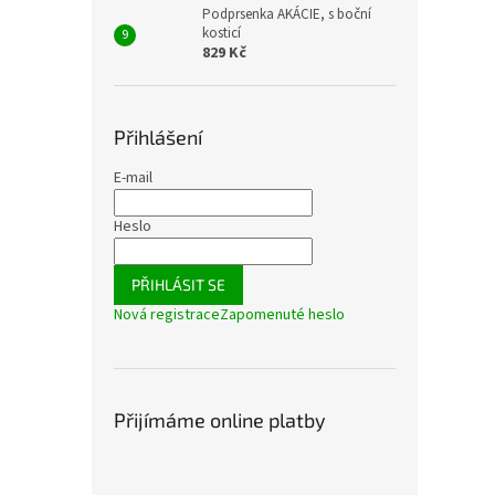
Podprsenka AKÁCIE, s boční
kosticí
829 Kč
Přihlášení
E-mail
Heslo
PŘIHLÁSIT SE
Nová registrace
Zapomenuté heslo
Přijímáme online platby