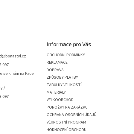
Informace pro Vás
OBCHODNÍ PODMÍNKY
d
@
bonastyl.cz
REKLAMACE
3 097
DOPRAVA
te se k nám na Face
ZPŮSOBY PLATBY
TABULKY VELIKOSTÍ
yl/
MATERIÁLY
3 097
VELKOOBCHOD
PONOŽKY NA ZAKÁZKU
OCHRANA OSOBNÍCH ÚDAJŮ
VĚRNOSTNÍ PROGRAM
HODNOCENÍ OBCHODU