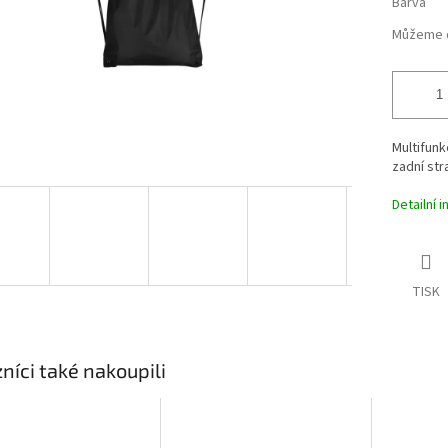
Barva
Můžeme d
Multifunk
zadní str
Detailní 
TISK
níci také nakoupili