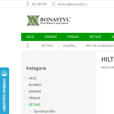
Přejít
602 393 097
obchod@bonastyl.cz
na
obsah
AKCE
DÁMSKÉ
PÁNSKÉ
DĚTSKÉ
B
Domů
DĚTSKÉ
Doplňky
HILTON multifunkč
P
HIL
o
Přeskočit
s
Průměr
Neohod
Kategorie
kategorie
t
hodnoce
r
produkt
AKCE
a
je
NOVINKY
0,0
n
z
DÁMSKÉ
n
5
í
PÁNSKÉ
hvězdič
p
DĚTSKÉ
a
Spodní prádlo