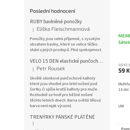
Poslední hodnocení
RUBY bavlněné ponožky
Eliška Fleischmannová
|
Hodnocení produktu je 5 z 5 hvězdiček.
MEMP
Ponožky jsou velmi příjemné, s vysokým
šátek
obsahem bavlny, které se velice těžko
shání u jiných prodejců. Plná spokojenost.
VELO 15 DEN elastické punčochové kalhoty
49 Kč 
Petr Rousek
|
59 K
Hodnocení produktu je 5 z 5 hvězdiček.
Skvělé silonkové punčochové kalhoty
které jsou vhodné pro letní nošení pod
Multif
šortky či spíše kratší kalhoty pro muže.
14 dní.
Rozhodně se hodí pro běžné nošení
těchto letních dnech. Barva světlá tělová
barva není nijak výrazná
UNI
TRENÝRKY PÁNSKÉ PLÁTĚNÉ
|
Hodnocení produktu je 5 z 5 hvězdiček.
Popi