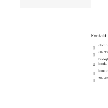
Z
á
p
a
t
Kontakt
í
obcho
602 39
Přidej
booku
bonast
602 39