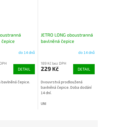
oustranná
JETRO LONG oboustranná
 čepice
bavlněná čepice
do 14 dnů
do 14 dnů
 DPH
189 Kč bez DPH
229 Kč
DETAIL
DETAIL
 bavlněná čepice.
Dvouvrstvá prodloužená
bavlněná čepice. Doba dodání
14 dní.
UNI