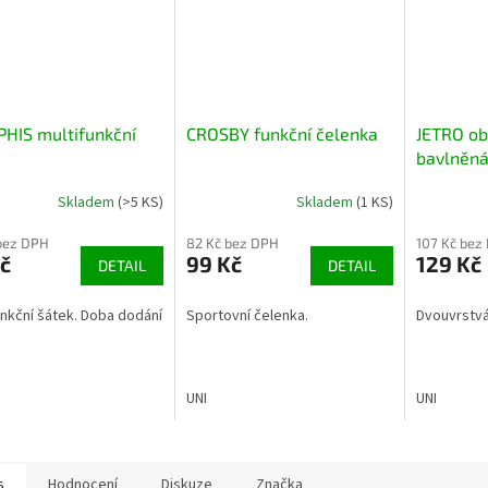
HIS multifunkční
CROSBY funkční čelenka
JETRO ob
bavlněná
Skladem
(>5 KS)
Skladem
(1 KS)
bez DPH
82 Kč bez DPH
107 Kč bez
č
99 Kč
129 Kč
DETAIL
DETAIL
unkční šátek. Doba dodání
Sportovní čelenka.
Dvouvrstvá
UNI
UNI
s
Hodnocení
Diskuze
Značka