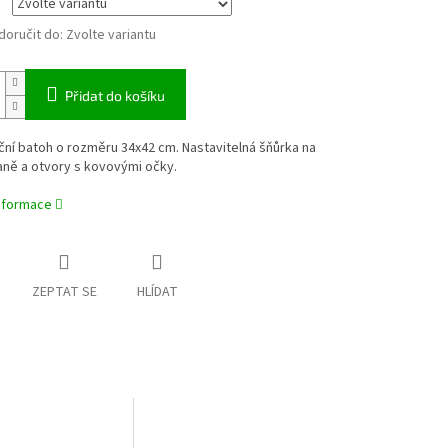
oručit do:
Zvolte variantu
Přidat do košíku
ční batoh o rozměru 34x42 cm. Nastavitelná šňůrka na
aně a otvory s kovovými očky.
informace
ZEPTAT SE
HLÍDAT