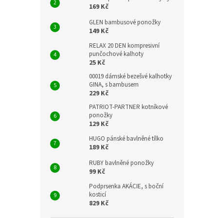
169 Kč
GLEN bambusové ponožky
149 Kč
RELAX 20 DEN kompresivní
punčochové kalhoty
25 Kč
00019 dámské bezešvé kalhotky
GINA, s bambusem
229 Kč
PATRIOT-PARTNER kotníkové
ponožky
129 Kč
HUGO pánské bavlněné tílko
189 Kč
RUBY bavlněné ponožky
99 Kč
Podprsenka AKÁCIE, s boční
kosticí
829 Kč