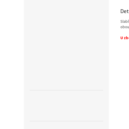
Det
Slab
obous
U zb