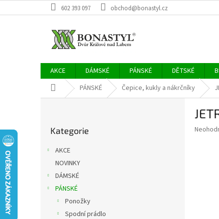
Přejít
602 393 097
obchod@bonastyl.cz
na
obsah
AKCE
DÁMSKÉ
PÁNSKÉ
DĚTSKÉ
B
Domů
PÁNSKÉ
Čepice, kukly a nákrčníky
J
P
JET
o
Přeskočit
s
Průměr
Neohod
Kategorie
kategorie
t
hodnoce
r
produkt
AKCE
a
je
NOVINKY
0,0
n
z
DÁMSKÉ
n
5
í
PÁNSKÉ
hvězdič
p
Ponožky
a
Spodní prádlo