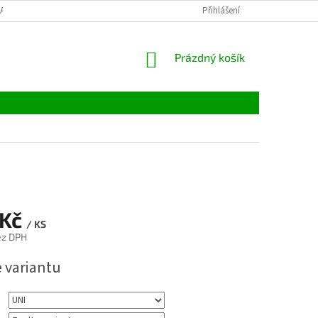
LATBY
TABULKY VELIKOSTÍ
MATERIÁLY
Přihlášení
VELKOOBCHOD
NÁKUPNÍ
Prázdný košík
KOŠÍK
 Kč
/ KS
ez DPH
e variantu