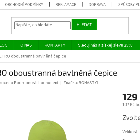
OBCHODNÍ PODMÍNKY
REKLAMACE
DOPRAVA
ZPŮSOBY P
HLEDAT
LOG
O NÁS
KONTAKTY
Sleduj nás a získej slevu 25%!
ETRO oboustranná bavlněná čepice
RO oboustranná bavlněná čepice
né
noceno
Podrobnosti hodnocení
Značka:
BONASTYL
ní
129
u
107 Kč b
Měrná
Zvolt
cena:
ek.
Velikost