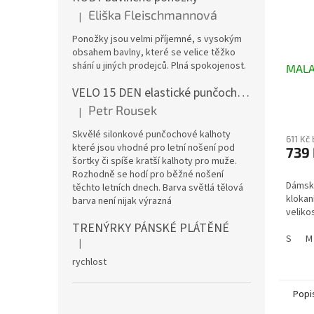
Eliška Fleischmannová
|
Hodnocení produktu je 5 z 5 hvězdiček.
Ponožky jsou velmi příjemné, s vysokým
obsahem bavlny, které se velice těžko
shání u jiných prodejců. Plná spokojenost.
MALA
VELO 15 DEN elastické punčochové kalhoty
Petr Rousek
|
Hodnocení produktu je 5 z 5 hvězdiček.
Skvělé silonkové punčochové kalhoty
611 Kč
které jsou vhodné pro letní nošení pod
739
šortky či spíše kratší kalhoty pro muže.
Rozhodně se hodí pro běžné nošení
Dámská
těchto letních dnech. Barva světlá tělová
klokan
barva není nijak výrazná
velikos
TRENÝRKY PÁNSKÉ PLÁTĚNÉ
S
M
|
Hodnocení produktu je 5 z 5 hvězdiček.
rychlost
Popi