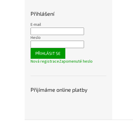
Přihlášení
E-mail
Heslo
PŘIHLÁSIT SE
Nová registrace
Zapomenuté heslo
Přijímáme online platby
Z
á