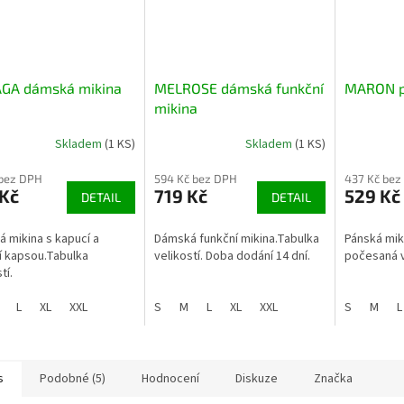
GA dámská mikina
MELROSE dámská funkční
MARON p
mikina
Skladem
(1 KS)
Skladem
(1 KS)
 bez DPH
594 Kč bez DPH
437 Kč bez
 Kč
719 Kč
529 Kč
DETAIL
DETAIL
 mikina s kapucí a
Dámská funkční mikina.Tabulka
Pánská miki
í kapsou.Tabulka
velikostí. Doba dodání 14 dní.
počesaná vn
tí.
L
XL
XXL
S
M
L
XL
XXL
S
M
L
s
Podobné (5)
Hodnocení
Diskuze
Značka