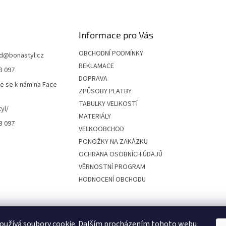
Informace pro Vás
OBCHODNÍ PODMÍNKY
d
@
bonastyl.cz
REKLAMACE
3 097
DOPRAVA
te se k nám na Face
ZPŮSOBY PLATBY
TABULKY VELIKOSTÍ
yl/
MATERIÁLY
3 097
VELKOOBCHOD
PONOŽKY NA ZAKÁZKU
OCHRANA OSOBNÍCH ÚDAJŮ
VĚRNOSTNÍ PROGRAM
HODNOCENÍ OBCHODU
oužívá soubory cookie. Dalším procházením tohoto webu