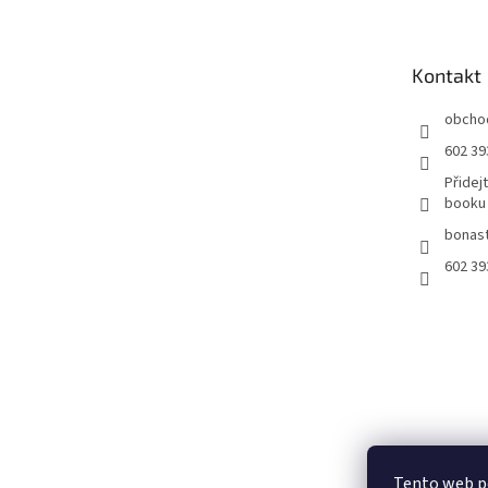
p
a
t
Kontakt
í
obcho
602 39
Přidej
booku
bonast
602 39
Tento web p