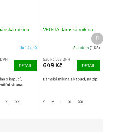
ánská mikina
VELETA dámská mikina
Další
produkt
do 14 dnů
Skladem
(1 KS)
 DPH
536 Kč bez DPH
649 Kč
DETAIL
DETAIL
na s kapucí,
Dámská mikina s kapucí, na zip.
itřní strana.
XL
XXL
S
M
L
XL
XXL