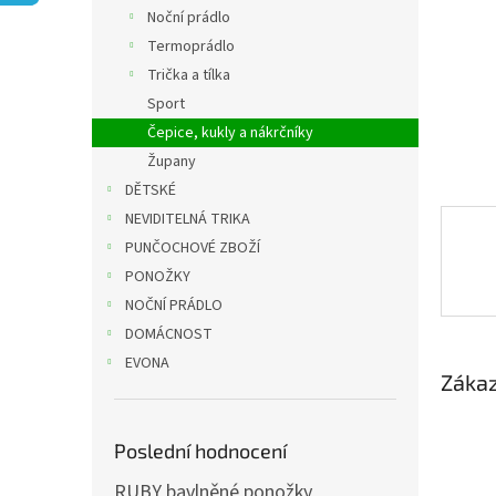
n
Noční prádlo
e
Termoprádlo
l
Trička a tílka
Sport
Čepice, kukly a nákrčníky
Župany
DĚTSKÉ
NEVIDITELNÁ TRIKA
PUNČOCHOVÉ ZBOŽÍ
PONOŽKY
NOČNÍ PRÁDLO
DOMÁCNOST
EVONA
Zákaz
Poslední hodnocení
RUBY bavlněné ponožky