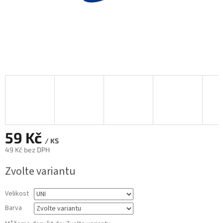
59 Kč
/ KS
49 Kč bez DPH
Měrná
Zvolte variantu
cena:
Velikost
Barva