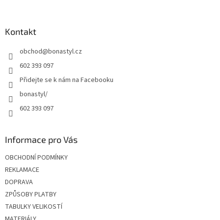
á
p
a
Kontakt
t
obchod
@
bonastyl.cz
í
602 393 097
Přidejte se k nám na Facebooku
bonastyl/
602 393 097
Informace pro Vás
OBCHODNÍ PODMÍNKY
REKLAMACE
DOPRAVA
ZPŮSOBY PLATBY
TABULKY VELIKOSTÍ
MATERIÁLY