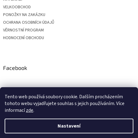
VELKOOBCHOD
PONOŽKY NA ZAKÁZKU
OCHRANA OSOBNÍCH ÚDAJŮ
VĚRNOSTNÍ PROGRAM
HODNOCENÍ OBCHODU
Facebook
Tento web používá soubory cookie. Dalším procházením
tohoto webu vyjadřujete souhlas s jejich používáním. Více
informací
zde
.
Nastavení
Vytvořil Shoptet
Vážení zákazníci, z důvodu čerpání dovolených budou objednávky
přijaté v období od 20. do 24. července expedovány po 28. 7. Zároveň si