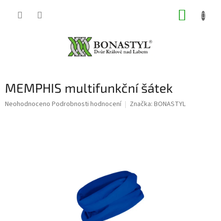
Přejít
NÁKUP
na
obsah
KOŠÍK
MEMPHIS multifunkční šátek
Průměrné
Neohodnoceno
Podrobnosti hodnocení
Značka:
BONASTYL
hodnocení
produktu
je
0,0
z
5
hvězdiček.