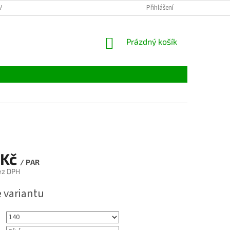
LATBY
TABULKY VELIKOSTÍ
MATERIÁLY
Přihlášení
VELKOOBCHOD
NÁKUPNÍ
Prázdný košík
KOŠÍK
 Kč
/ PAR
ez DPH
e variantu