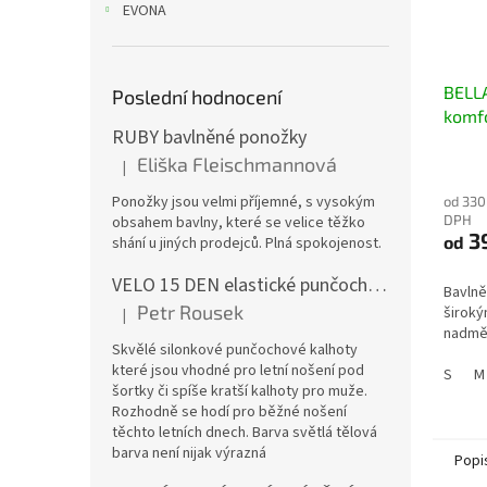
EVONA
BELLA
Poslední hodnocení
komf
RUBY bavlněné ponožky
pase
Eliška Fleischmannová
|
Hodnocení produktu je 5 z 5 hvězdiček.
Ponožky jsou velmi příjemné, s vysokým
od 330
DPH
obsahem bavlny, které se velice těžko
3
od
shání u jiných prodejců. Plná spokojenost.
VELO 15 DEN elastické punčochové kalhoty
Bavlně
Petr Rousek
široký
|
Hodnocení produktu je 5 z 5 hvězdiček.
nadměr
Skvělé silonkové punčochové kalhoty
které jsou vhodné pro letní nošení pod
S
M
šortky či spíše kratší kalhoty pro muže.
Rozhodně se hodí pro běžné nošení
těchto letních dnech. Barva světlá tělová
barva není nijak výrazná
Popi