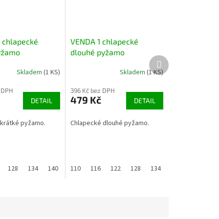
 chlapecké
VENDA 1 chlapecké
yžamo
dlouhé pyžamo
Další
produkt
Skladem
(1 KS)
Skladem
(1 KS)
 DPH
396 Kč bez DPH
479 Kč
DETAIL
DETAIL
krátké pyžamo.
Chlapecké dlouhé pyžamo.
128
134
140
110
116
122
128
134
140