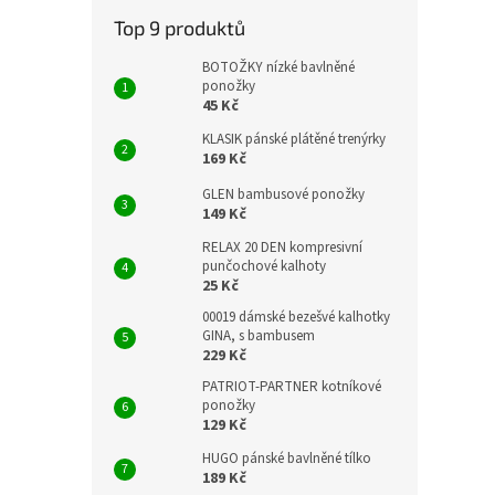
Top 9 produktů
BOTOŽKY nízké bavlněné
ponožky
45 Kč
KLASIK pánské plátěné trenýrky
169 Kč
GLEN bambusové ponožky
149 Kč
RELAX 20 DEN kompresivní
punčochové kalhoty
25 Kč
00019 dámské bezešvé kalhotky
GINA, s bambusem
229 Kč
PATRIOT-PARTNER kotníkové
ponožky
129 Kč
HUGO pánské bavlněné tílko
189 Kč