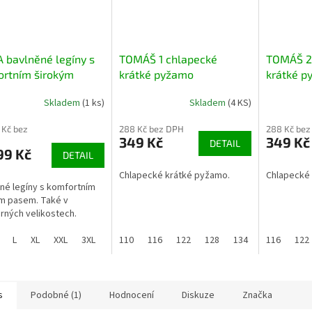
 bavlněné legíny s
TOMÁŠ 1 chlapecké
TOMÁŠ 2
ortním širokým
krátké pyžamo
krátké p
m
Skladem
(1 ks)
Skladem
(4 KS)
 Kč bez
288 Kč bez DPH
288 Kč bez
349 Kč
349 Kč
DETAIL
99 Kč
DETAIL
Chlapecké krátké pyžamo.
Chlapecké 
né legíny s komfortním
m pasem. Také v
ných velikostech.
L
XL
XXL
3XL
4XL
110
116
122
128
134
140
116
122
s
Podobné (1)
Hodnocení
Diskuze
Značka