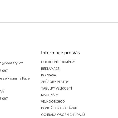
Informace pro Vás
OBCHODNÍ PODMÍNKY
d
@
bonastyl.cz
REKLAMACE
3 097
DOPRAVA
te se k nám na Face
ZPŮSOBY PLATBY
TABULKY VELIKOSTÍ
yl/
MATERIÁLY
3 097
VELKOOBCHOD
PONOŽKY NA ZAKÁZKU
OCHRANA OSOBNÍCH ÚDAJŮ