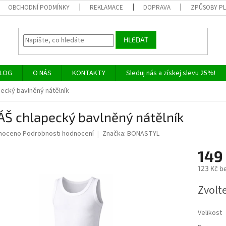
OBCHODNÍ PODMÍNKY
REKLAMACE
DOPRAVA
ZPŮSOBY P
HLEDAT
LOG
O NÁS
KONTAKTY
Sleduj nás a získej slevu 25%!
ecký bavlněný nátělník
ÁŠ chlapecký bavlněný nátělník
né
noceno
Podrobnosti hodnocení
Značka:
BONASTYL
ní
149
u
123 Kč b
Měrná
Zvolt
cena:
ek.
Velikost