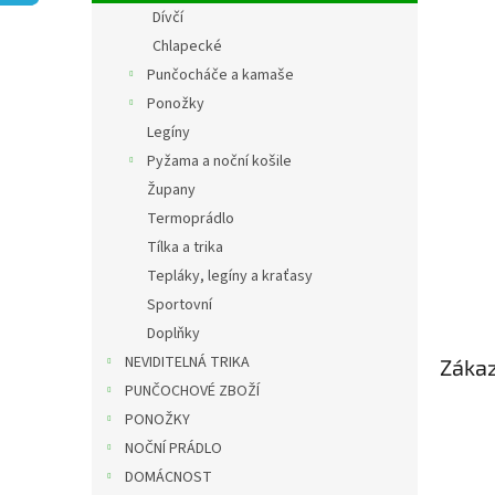
n
Dívčí
e
Chlapecké
l
Punčocháče a kamaše
Ponožky
Legíny
Pyžama a noční košile
Župany
Termoprádlo
Tílka a trika
Tepláky, legíny a kraťasy
Sportovní
Doplňky
NEVIDITELNÁ TRIKA
Zákaz
PUNČOCHOVÉ ZBOŽÍ
PONOŽKY
NOČNÍ PRÁDLO
DOMÁCNOST