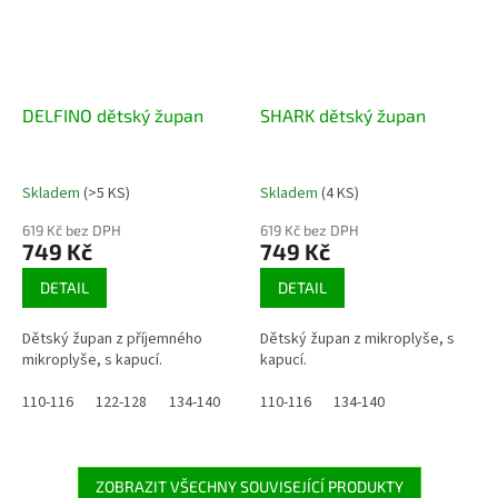
DELFINO dětský župan
SHARK dětský župan
Skladem
(>5 KS)
Skladem
(4 KS)
619 Kč bez DPH
619 Kč bez DPH
749 Kč
749 Kč
DETAIL
DETAIL
Dětský župan z příjemného
Dětský župan z mikroplyše, s
mikroplyše, s kapucí.
kapucí.
110-116
122-128
134-140
110-116
134-140
ZOBRAZIT VŠECHNY SOUVISEJÍCÍ PRODUKTY