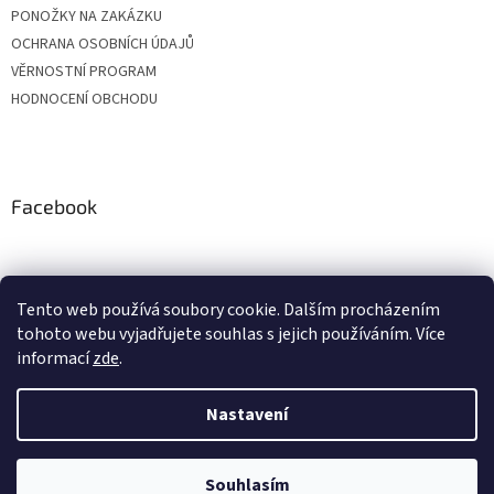
PONOŽKY NA ZAKÁZKU
OCHRANA OSOBNÍCH ÚDAJŮ
VĚRNOSTNÍ PROGRAM
HODNOCENÍ OBCHODU
Facebook
Tento web používá soubory cookie. Dalším procházením
tohoto webu vyjadřujete souhlas s jejich používáním. Více
informací
zde
.
Nastavení
Vytvořil Shoptet
Vážení zákazníci, z důvodu čerpání dovolených budou objednávky
přijaté v období od 20. do 24. července expedovány po 28. 7. Zároveň si
Vás dovolujeme upozornit, že v průběhu letních prázdnin může být
expedice o pár dní prodloužena. Děkujeme Vám za pochopení a
Souhlasím
Copyright 2026
BONASTYL
. Všechna práva vyhrazena.