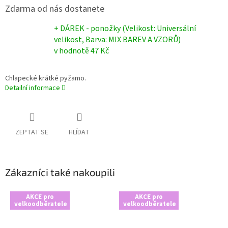
Zdarma od nás dostanete
+ DÁREK - ponožky (Velikost: Universální
velikost, Barva: MIX BAREV A VZORŮ)
v hodnotě 47 Kč
Chlapecké krátké pyžamo.
Detailní informace
ZEPTAT SE
HLÍDAT
Zákazníci také nakoupili
AKCE pro
AKCE pro
velkoodběratele
velkoodběratele