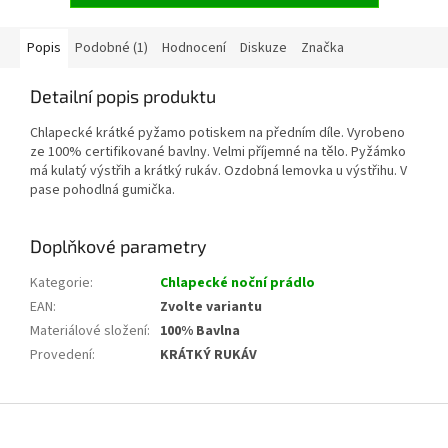
Popis
Podobné (1)
Hodnocení
Diskuze
Značka
Detailní popis produktu
Chlapecké krátké pyžamo potiskem na předním díle. Vyrobeno
ze 100% certifikované bavlny. Velmi příjemné na tělo. Pyžámko
má kulatý výstřih a krátký rukáv. Ozdobná lemovka u výstřihu. V
pase pohodlná gumička.
Doplňkové parametry
Kategorie
:
Chlapecké noční prádlo
EAN
:
Zvolte variantu
Materiálové složení
:
100% Bavlna
Provedení
:
KRÁTKÝ RUKÁV
Z
á