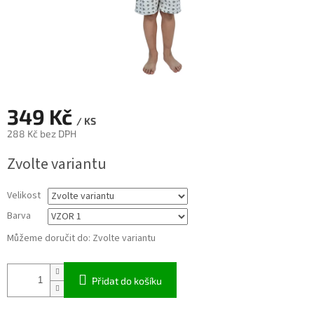
349 Kč
/ KS
288 Kč bez DPH
Měrná
Zvolte variantu
cena:
Velikost
Barva
Můžeme doručit do:
Zvolte variantu
Přidat do košíku