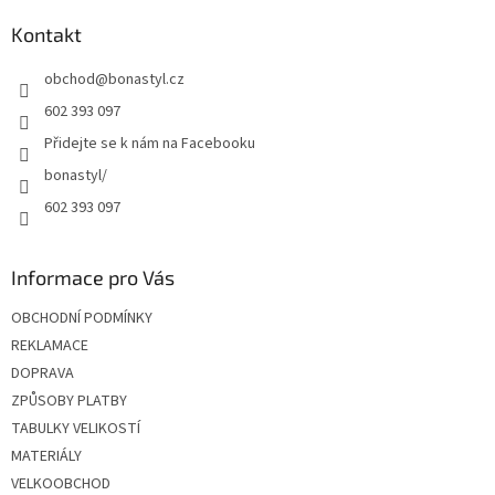
p
a
Kontakt
t
obchod
@
bonastyl.cz
í
602 393 097
Přidejte se k nám na Facebooku
bonastyl/
602 393 097
Informace pro Vás
OBCHODNÍ PODMÍNKY
REKLAMACE
DOPRAVA
ZPŮSOBY PLATBY
TABULKY VELIKOSTÍ
MATERIÁLY
VELKOOBCHOD