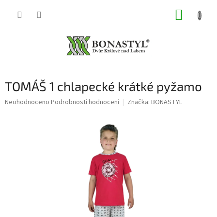
Přejít
NÁKUP
na
obsah
KOŠÍK
TOMÁŠ 1 chlapecké krátké pyžamo
Průměrné
Neohodnoceno
Podrobnosti hodnocení
Značka:
BONASTYL
hodnocení
produktu
je
0,0
z
5
hvězdiček.