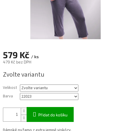
579 Kč
/ ks
479 Kč bez DPH
Měrná
Zvolte variantu
cena:
Velikost
Barva
Přidat do košíku
Dámské pyžamo z extra jemné viskózy.