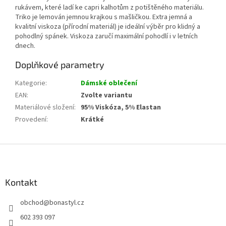
rukávem, které ladí ke capri kalhotům z potištěného materiálu.
Triko je lemován jemnou krajkou s mašličkou. Extra jemná a
kvalitní viskoza (přírodní materiál) je ideální výběr pro klidný a
pohodlný spánek. Viskoza zaručí maximální pohodlí i v letních
dnech.
Doplňkové parametry
Kategorie
:
Dámské oblečení
EAN
:
Zvolte variantu
Materiálové složení
:
95% Viskóza, 5% Elastan
Provedení
:
Krátké
Z
á
p
a
Kontakt
t
obchod
@
bonastyl.cz
í
602 393 097