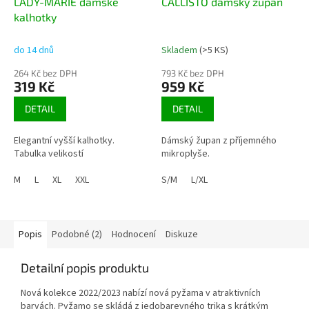
LADY-MARIE dámské
CALLISTO dámský župan
kalhotky
do 14 dnů
Skladem
(>5 KS)
264 Kč bez DPH
793 Kč bez DPH
319 Kč
959 Kč
DETAIL
DETAIL
Elegantní vyšší kalhotky.
Dámský župan z příjemného
Tabulka velikostí
mikroplyše.
M
L
XL
XXL
S/M
L/XL
Popis
Podobné (2)
Hodnocení
Diskuze
Detailní popis produktu
Nová kolekce 2022/2023 nabízí nová pyžama v atraktivních
barvách. Pyžamo se skládá z jedobarevného trika s krátkým