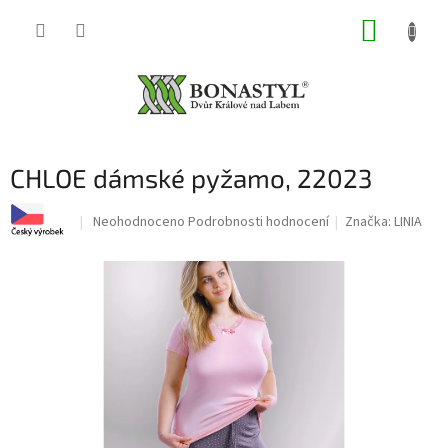
Přejít
NÁKUP
na
obsah
KOŠÍK
CHLOE dámské pyžamo, 22023
Průměrné
Neohodnoceno
Podrobnosti hodnocení
Značka:
LINIA
hodnocení
produktu
je
0,0
z
5
hvězdiček.