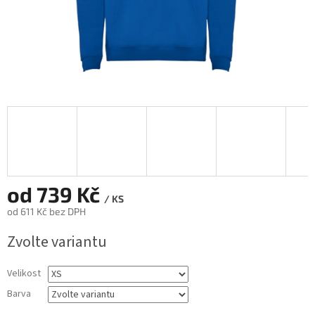
od
739 Kč
/ KS
od
611 Kč
bez DPH
Měrná
Zvolte variantu
cena:
Velikost
Barva