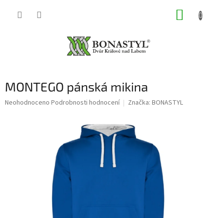
Přejít
NÁKUP
na
obsah
KOŠÍK
MONTEGO pánská mikina
Průměrné
Neohodnoceno
Podrobnosti hodnocení
Značka:
BONASTYL
hodnocení
produktu
je
0,0
z
5
hvězdiček.