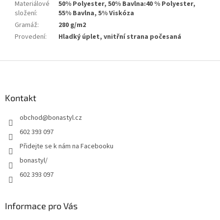
Materiálové
50% Polyester, 50% Bavlna:40 % Polyester,
složení
:
55% Bavlna, 5% Viskóza
Gramáž
:
280 g/m2
Provedení
:
Hladký úplet, vnitřní strana počesaná
Z
á
p
a
Kontakt
t
obchod
@
bonastyl.cz
í
602 393 097
Přidejte se k nám na Facebooku
bonastyl/
602 393 097
Informace pro Vás