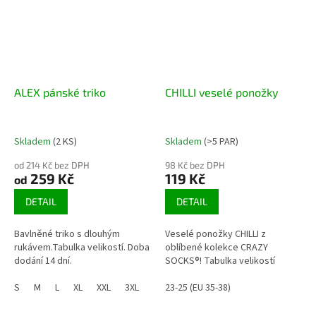
ALEX pánské triko
CHILLI veselé ponožky
Skladem
(2 KS)
Skladem
(>5 PAR)
od 214 Kč bez DPH
98 Kč bez DPH
259 Kč
119 Kč
od
DETAIL
DETAIL
Bavlněné triko s dlouhým
Veselé ponožky CHILLI z
rukávem.Tabulka velikostí. Doba
oblíbené kolekce CRAZY
dodání 14 dní.
SOCKS®! Tabulka velikostí
S
M
L
XL
XXL
3XL
23-25 (EU 35-38)