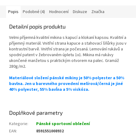
Popis
Podobné (4)
Hodnocení
Diskuze
Značka
Detailní popis produktu
Velmi příjemná kvalitní mikina s kapucí a klokaní kapsou. Kvalitní a
příjemný materiál. Vnitřní strana kapuce a stahovací šňůrky jsou v
kontrastní barvě. Vnitřní strana je počesaná. Lemování rukávů a
spodní patent v žebrovaném úpletu 1x1. Mikina má rukávy
ukončené manžetou s praktickým otvorem na palec. Gramáž
280g/m2.
Materiálové složení pánské mikiny je 50% polyester a 50%
bavlna. Jen u barevného provedení melírová/černá je jiné
40% polyester, 55% bavĺna a 5% viskóza.
Doplňkové parametry
Kategorie
:
Pánské sportovní oblečení
EAN
:
8591551008932