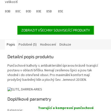
velikostí
80B
80C
80D
80E
85B
85C
85E
85D
85E
90B
90C
9
ZOBRAZIT VŠECHNY SOUVISEJÍCÍ PRODUKTY
Popis
Podobné (5)
Hodnocení
Diskuze
Detailní popis produktu
Punčochové kalhoty s antibakteriální úpravou krásně tvarující
postavu v oblasti bříška. Nemají zesílenou špici a jsou tak
vhodné i do otevřené obuvi. Pro maximální komfort mají
prodyšný bavlněný klín a plochý šev. Jemnost 20 DEN.
Doplňkové parametry
Tvarující a kompresní punčochové
Kategorie
: