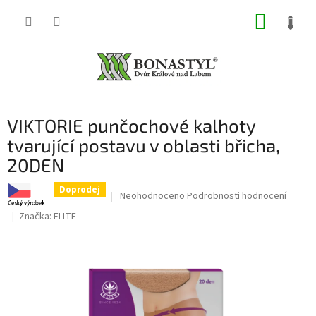
Přejít
NÁKUP
na
obsah
KOŠÍK
VIKTORIE punčochové kalhoty
tvarující postavu v oblasti břicha,
20DEN
Doprodej
Průměrné
Neohodnoceno
Podrobnosti hodnocení
hodnocení
Značka:
ELITE
produktu
je
0,0
z
5
hvězdiček.