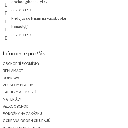
obchod
@
bonastyl.cz
í
602 393 097
Přidejte se k nám na Facebooku
bonastyl/
602 393 097
Informace pro Vás
OBCHODNÍ PODMÍNKY
REKLAMACE
DOPRAVA
ZPŮSOBY PLATBY
TABULKY VELIKOSTÍ
MATERIÁLY
VELKOOBCHOD
PONOŽKY NA ZAKÁZKU
OCHRANA OSOBNÍCH ÚDAJŮ
VĚRNOSTNÍ PROGRAM