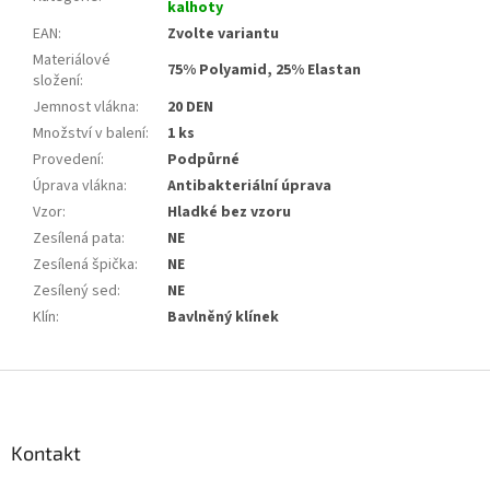
kalhoty
EAN
:
Zvolte variantu
Materiálové
75% Polyamid, 25% Elastan
složení
:
Jemnost vlákna
:
20 DEN
Množství v balení
:
1 ks
Provedení
:
Podpůrné
Úprava vlákna
:
Antibakteriální úprava
Vzor
:
Hladké bez vzoru
Zesílená pata
:
NE
Zesílená špička
:
NE
Zesílený sed
:
NE
Klín
:
Bavlněný klínek
Z
á
p
a
Kontakt
t