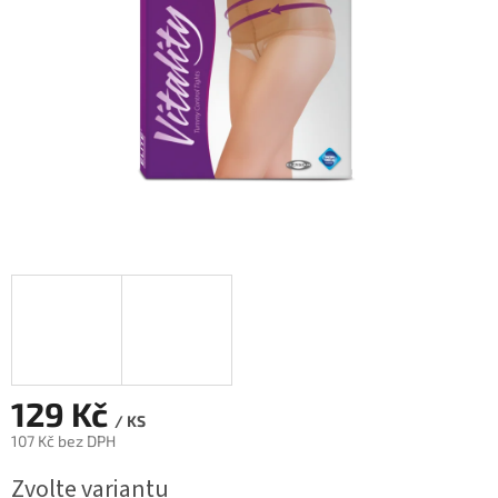
129 Kč
/ KS
107 Kč bez DPH
Měrná
Zvolte variantu
cena: