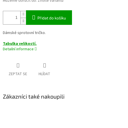
Můžeme doručit do:
Zvolte variantu
Přidat do košíku
Dámské sprotovní tričko.
Tabulka velikostí.
Detailní informace
ZEPTAT SE
HLÍDAT
Zákazníci také nakoupili