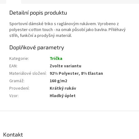
Detailní popis produktu
Sportovní dámské triko s raglánovým rukávem. Vyrobeno z
polyester-cotton touch - na omak působí jako bavlna. Přiléhavý
střih, funkční a prodyšný materiál.
Doplňkové parametry
Kategorie
:
Trička
EAN
:
Zvolte variantu
Materiálové složení
:
92% Polyester, 8% Elastan
Gramáž
:
160 g/m2
Provedení
:
Krátký rukáv
Vzor
:
Hladký úplet
Z
á
p
a
Kontakt