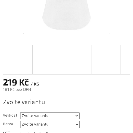
219 Kč
/ KS
181 Kč bez DPH
Měrná
Zvolte variantu
cena:
Velikost
Barva