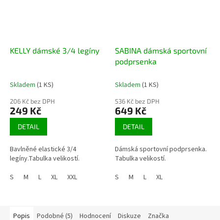
KELLY dámské 3/4 legíny
SABINA dámská sportovní
podprsenka
Skladem
(1 KS)
Skladem
(1 KS)
206 Kč bez DPH
536 Kč bez DPH
249 Kč
649 Kč
DETAIL
DETAIL
Bavlněné elastické 3/4
Dámská sportovní podprsenka.
legíny.Tabulka velikostí.
Tabulka velikostí.
S
M
L
XL
XXL
S
M
L
XL
Popis
Podobné (5)
Hodnocení
Diskuze
Značka