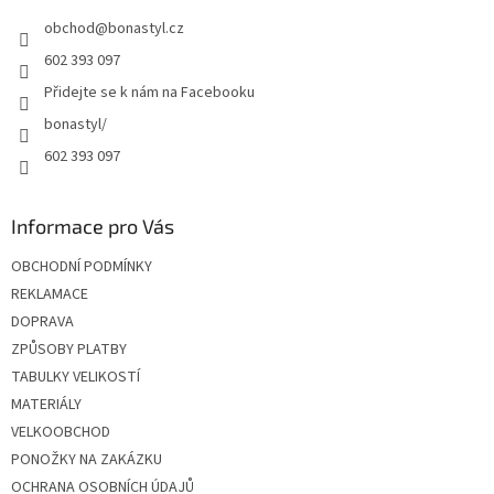
t
obchod
@
bonastyl.cz
í
602 393 097
Přidejte se k nám na Facebooku
bonastyl/
602 393 097
Informace pro Vás
OBCHODNÍ PODMÍNKY
REKLAMACE
DOPRAVA
ZPŮSOBY PLATBY
TABULKY VELIKOSTÍ
MATERIÁLY
VELKOOBCHOD
PONOŽKY NA ZAKÁZKU
OCHRANA OSOBNÍCH ÚDAJŮ