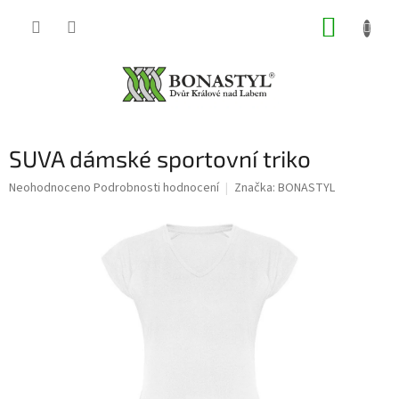
Přejít
NÁKUP
na
obsah
KOŠÍK
SUVA dámské sportovní triko
Průměrné
Neohodnoceno
Podrobnosti hodnocení
Značka:
BONASTYL
hodnocení
produktu
je
0,0
z
5
hvězdiček.