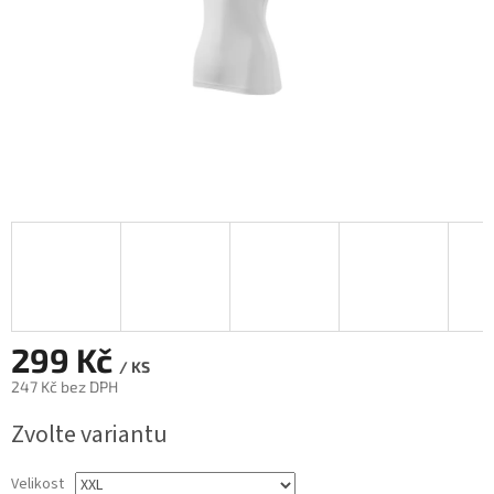
299 Kč
/ KS
247 Kč bez DPH
Měrná
Zvolte variantu
cena:
Velikost