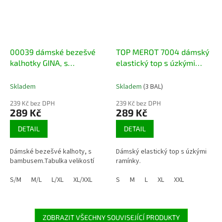
00039 dámské bezešvé
TOP MEROT 7004 dámský
kalhotky GINA, s
elastický top s úzkými
bambusem
ramínky
Skladem
Skladem
(3 BAL)
239 Kč bez DPH
239 Kč bez DPH
289 Kč
289 Kč
DETAIL
DETAIL
Dámské bezešvé kalhoty, s
Dámský elastický top s úzkými
bambusem.Tabulka velikostí
ramínky.
S/M
M/L
L/XL
XL/XXL
S
M
L
XL
XXL
ZOBRAZIT VŠECHNY SOUVISEJÍCÍ PRODUKTY