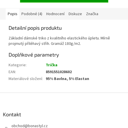
Popis
Podobné (4)
Hodnocení
Diskuze
Značka
Detailní popis produktu
Základní dámské triko z kvalitního elastického úpletu. Mírně
projmutý přiléhavý střih. Gramáž 180g/m2.
Doplňkové parametry
Kategorie
:
Trička
EAN
:
8591551028602
Materiálové složení
:
95% Bavlna, 5% Elastan
Z
á
p
a
Kontakt
t
obchod
@
bonastyl.cz
í