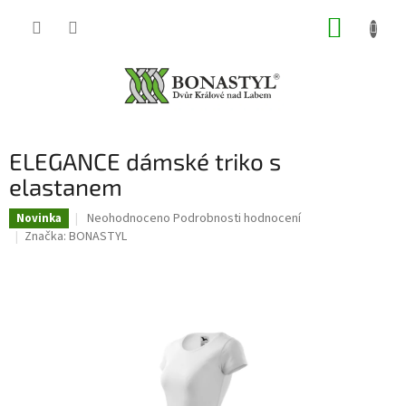
Přejít
NÁKUP
na
obsah
KOŠÍK
ELEGANCE dámské triko s
elastanem
Průměrné
Neohodnoceno
Podrobnosti hodnocení
Novinka
hodnocení
Značka:
BONASTYL
produktu
je
0,0
z
5
hvězdiček.