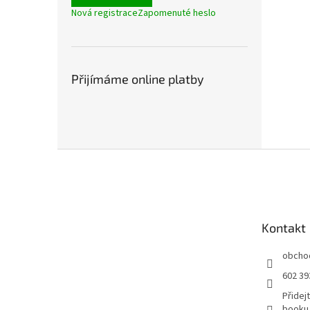
Nová registrace
Zapomenuté heslo
Přijímáme online platby
Z
á
p
a
t
Kontakt
í
obcho
602 39
Přidej
booku