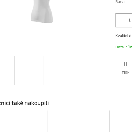
Barva
Kvalitní 
Detailní 
TISK
níci také nakoupili