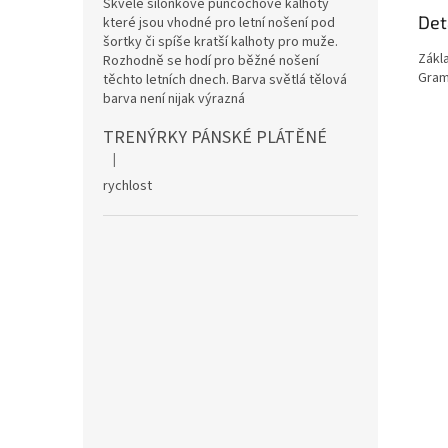
Skvělé silonkové punčochové kalhoty
Det
které jsou vhodné pro letní nošení pod
šortky či spíše kratší kalhoty pro muže.
Zákla
Rozhodně se hodí pro běžné nošení
Gram
těchto letních dnech. Barva světlá tělová
barva není nijak výrazná
TRENÝRKY PÁNSKÉ PLÁTĚNÉ
|
Hodnocení produktu je 5 z 5 hvězdiček.
rychlost