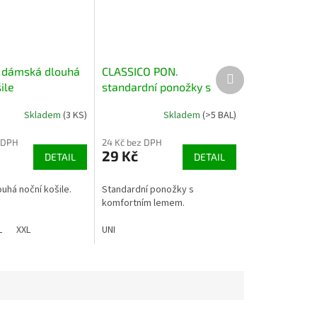
 dámská dlouhá
CLASSICO PON.
Další
produkt
ile
standardní ponožky s
komfortním lemem, 2
Skladem
(3 KS)
Skladem
(>5 BAL)
páry
 DPH
24 Kč bez DPH
29 Kč
DETAIL
DETAIL
uhá noční košile.
Standardní ponožky s
komfortním lemem.
L
XXL
UNI