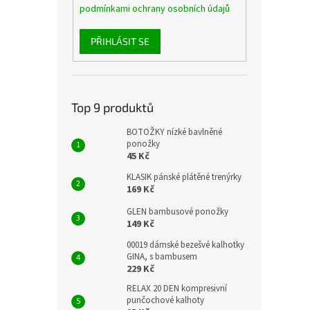
podmínkami ochrany osobních údajů
PŘIHLÁSIT SE
Top 9 produktů
BOTOŽKY nízké bavlněné
ponožky
45 Kč
KLASIK pánské plátěné trenýrky
169 Kč
GLEN bambusové ponožky
149 Kč
00019 dámské bezešvé kalhotky
GINA, s bambusem
229 Kč
RELAX 20 DEN kompresivní
punčochové kalhoty