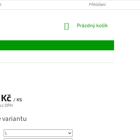
LATBY
TABULKY VELIKOSTÍ
MATERIÁLY
Přihlášení
VELKOOBCHOD
NÁKUPNÍ
Prázdný košík
KOŠÍK
 Kč
/ KS
ez DPH
e variantu