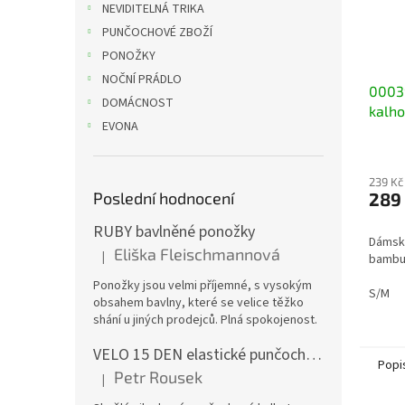
NEVIDITELNÁ TRIKA
PUNČOCHOVÉ ZBOŽÍ
PONOŽKY
NOČNÍ PRÁDLO
0003
DOMÁCNOST
kalho
EVONA
bam
239 Kč
289
Poslední hodnocení
RUBY bavlněné ponožky
Dámské
Eliška Fleischmannová
|
bambus
Hodnocení produktu je 5 z 5 hvězdiček.
Ponožky jsou velmi příjemné, s vysokým
S/M
obsahem bavlny, které se velice těžko
shání u jiných prodejců. Plná spokojenost.
VELO 15 DEN elastické punčochové kalhoty
Popi
Petr Rousek
|
Hodnocení produktu je 5 z 5 hvězdiček.