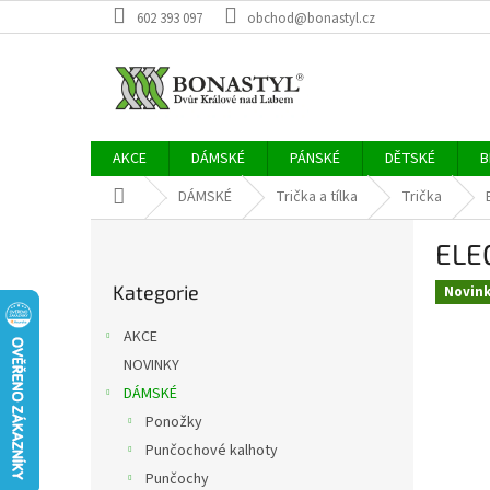
Přejít
602 393 097
obchod@bonastyl.cz
na
obsah
AKCE
DÁMSKÉ
PÁNSKÉ
DĚTSKÉ
B
Domů
DÁMSKÉ
Trička a tílka
Trička
P
ELE
o
Přeskočit
s
Kategorie
kategorie
Novin
t
r
AKCE
a
NOVINKY
n
DÁMSKÉ
n
í
Ponožky
p
Punčochové kalhoty
a
Punčochy