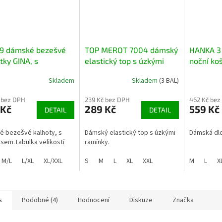
9 dámské bezešvé
TOP MEROT 7004 dámský
HANKA 3
tky GINA, s
elastický top s úzkými
noční koš
busem
ramínky
Skladem
Skladem
(3 BAL)
 bez DPH
239 Kč bez DPH
462 Kč bez
 Kč
289 Kč
559 Kč
DETAIL
DETAIL
 bezešvé kalhoty, s
Dámský elastický top s úzkými
Dámská dlo
em.Tabulka velikostí
ramínky.
M/L
L/XL
XL/XXL
S
M
L
XL
XXL
M
L
X
s
Podobné (4)
Hodnocení
Diskuze
Značka