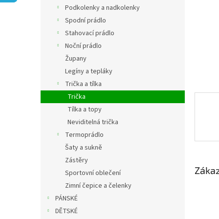
n
Podkolenky a nadkolenky
e
Spodní prádlo
l
Stahovací prádlo
Noční prádlo
Župany
Legíny a tepláky
Trička a tílka
Trička
Tílka a topy
Neviditelná trička
Termoprádlo
Šaty a sukně
Zástěry
Zákaz
Sportovní oblečení
Zimní čepice a čelenky
PÁNSKÉ
DĚTSKÉ