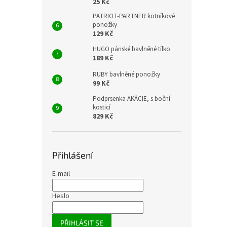
25 Kč
PATRIOT-PARTNER kotníkové
ponožky
129 Kč
HUGO pánské bavlněné tílko
189 Kč
RUBY bavlněné ponožky
99 Kč
Podprsenka AKÁCIE, s boční
kosticí
829 Kč
Přihlášení
E-mail
Heslo
PŘIHLÁSIT SE