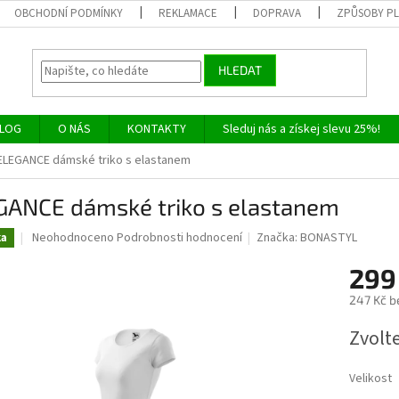
OBCHODNÍ PODMÍNKY
REKLAMACE
DOPRAVA
ZPŮSOBY P
HLEDAT
LOG
O NÁS
KONTAKTY
Sleduj nás a získej slevu 25%!
ELEGANCE dámské triko s elastanem
GANCE dámské triko s elastanem
Průměrné
Neohodnoceno
Podrobnosti hodnocení
Značka:
BONASTYL
ka
hodnocení
produktu
299
je
247 Kč b
0,0
z
Měrná
Zvolt
5
cena:
hvězdiček.
Velikost