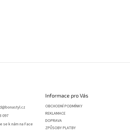
Informace pro Vás
OBCHODNÍ PODMÍNKY
d
@
bonastyl.cz
REKLAMACE
3 097
DOPRAVA
te se k nám na Face
ZPŮSOBY PLATBY