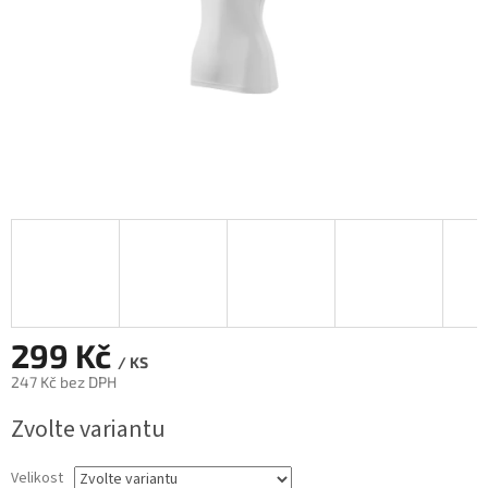
299 Kč
/ KS
247 Kč bez DPH
Měrná
Zvolte variantu
cena:
Velikost