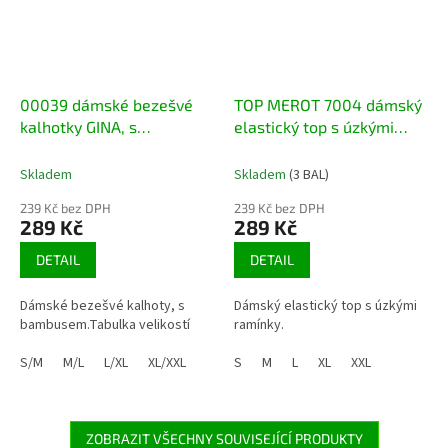
00039 dámské bezešvé
TOP MEROT 7004 dámský
kalhotky GINA, s
elastický top s úzkými
bambusem
ramínky
Skladem
Skladem
(3 BAL)
239 Kč bez DPH
239 Kč bez DPH
289 Kč
289 Kč
DETAIL
DETAIL
Dámské bezešvé kalhoty, s
Dámský elastický top s úzkými
bambusem.Tabulka velikostí
ramínky.
S/M
M/L
L/XL
XL/XXL
S
M
L
XL
XXL
ZOBRAZIT VŠECHNY SOUVISEJÍCÍ PRODUKTY