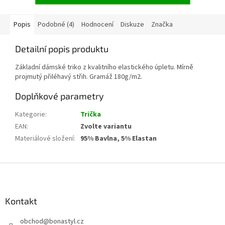
Popis
Podobné (4)
Hodnocení
Diskuze
Značka
Detailní popis produktu
Základní dámské triko z kvalitního elastického úpletu. Mírně
projmutý přiléhavý střih. Gramáž 180g/m2.
Doplňkové parametry
Kategorie
:
Trička
EAN
:
Zvolte variantu
Materiálové složení
:
95% Bavlna, 5% Elastan
Z
á
p
a
Kontakt
t
obchod
@
bonastyl.cz
í