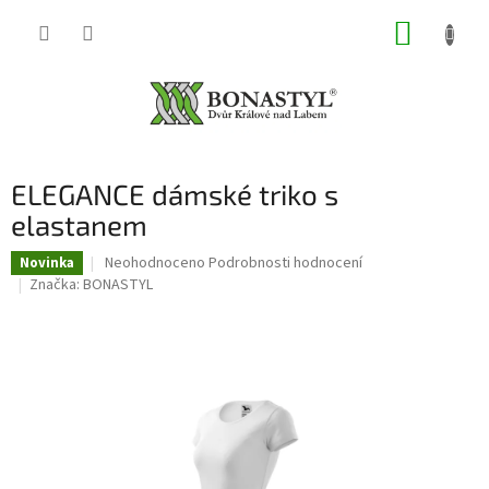
Přejít
NÁKUP
na
obsah
KOŠÍK
ELEGANCE dámské triko s
elastanem
Průměrné
Neohodnoceno
Podrobnosti hodnocení
Novinka
hodnocení
Značka:
BONASTYL
produktu
je
0,0
z
5
hvězdiček.