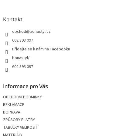
á
p
a
Kontakt
t
obchod
@
bonastyl.cz
í
602 393 097
Přidejte se k nám na Facebooku
bonastyl/
602 393 097
Informace pro Vás
OBCHODNÍ PODMÍNKY
REKLAMACE
DOPRAVA
ZPŮSOBY PLATBY
TABULKY VELIKOSTÍ
MATERIÁLY