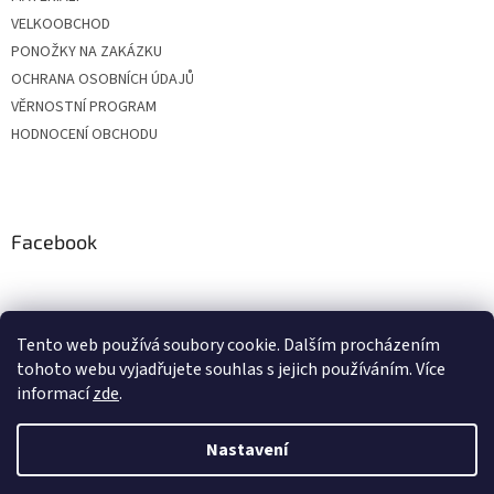
VELKOOBCHOD
PONOŽKY NA ZAKÁZKU
OCHRANA OSOBNÍCH ÚDAJŮ
VĚRNOSTNÍ PROGRAM
HODNOCENÍ OBCHODU
Facebook
Tento web používá soubory cookie. Dalším procházením
tohoto webu vyjadřujete souhlas s jejich používáním. Více
informací
zde
.
Nastavení
Vytvořil Shoptet
Vážení zákazníci, z důvodu čerpání dovolených budou objednávky
přijaté v období od 20. do 24. července expedovány po 28. 7. Zároveň si