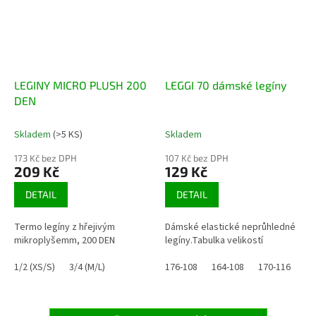
LEGINY MICRO PLUSH 200
LEGGI 70 dámské legíny
DEN
Skladem
(>5 KS)
Skladem
173 Kč bez DPH
107 Kč bez DPH
209 Kč
129 Kč
DETAIL
DETAIL
Termo legíny z hřejivým
Dámské elastické neprůhledné
mikroplyšemm, 200 DEN
legíny.Tabulka velikostí
1/2 (XS/S)
3/4 (M/L)
176-108
164-108
170-116
15