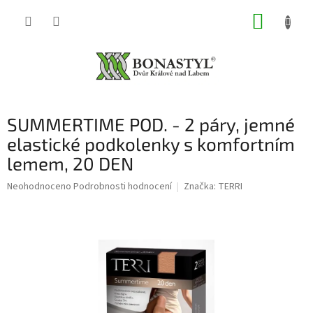
Přejít
NÁKUP
na
obsah
KOŠÍK
SUMMERTIME POD. - 2 páry, jemné
elastické podkolenky s komfortním
lemem, 20 DEN
Průměrné
Neohodnoceno
Podrobnosti hodnocení
Značka:
TERRI
hodnocení
produktu
je
0,0
z
5
hvězdiček.