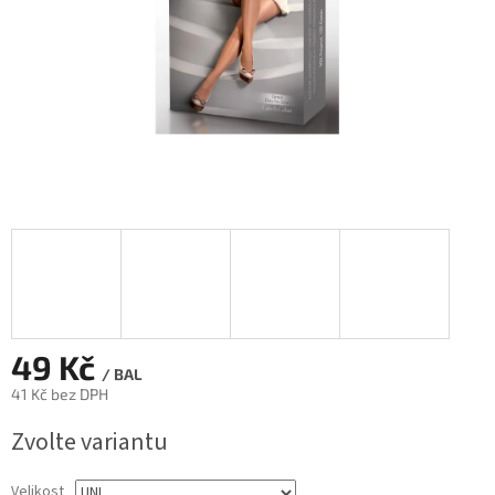
49 Kč
/ BAL
41 Kč bez DPH
Měrná
Zvolte variantu
cena:
Velikost