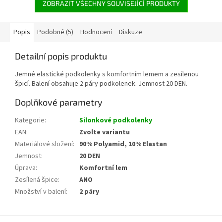
ZOBRAZIT VŠECHNY SOUVISEJÍCÍ PRODUKTY
Popis
Podobné (5)
Hodnocení
Diskuze
Detailní popis produktu
Jemné elastické podkolenky s komfortním lemem a zesílenou
špicí. Balení obsahuje 2 páry podkolenek. Jemnost 20 DEN.
Doplňkové parametry
Kategorie
:
Silonkové podkolenky
EAN
:
Zvolte variantu
Materiálové složení
:
90% Polyamid, 10% Elastan
Jemnost
:
20 DEN
Úprava
:
Komfortní lem
Zesílená špice
:
ANO
Množství v balení
:
2 páry
Z