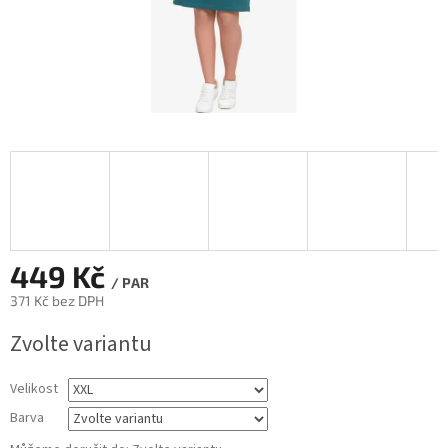
449 Kč
/ PAR
371 Kč bez DPH
Měrná
Zvolte variantu
cena:
Velikost
Barva