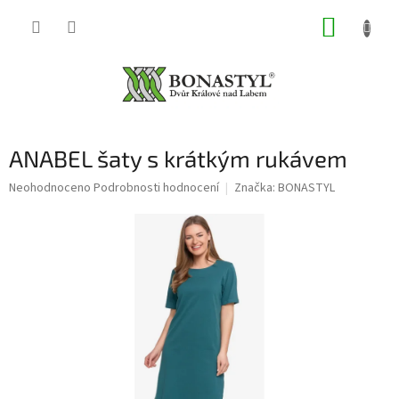
Přejít
NÁKUP
na
obsah
KOŠÍK
ANABEL šaty s krátkým rukávem
Průměrné
Neohodnoceno
Podrobnosti hodnocení
Značka:
BONASTYL
hodnocení
produktu
je
0,0
z
5
hvězdiček.