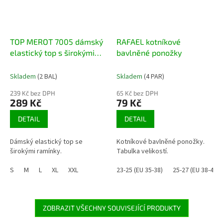
TOP MEROT 7005 dámský
RAFAEL kotníkové
elastický top s širokými
bavlněné ponožky
ramínky
Skladem
(2 BAL)
Skladem
(4 PAR)
239 Kč bez DPH
65 Kč bez DPH
289 Kč
79 Kč
DETAIL
DETAIL
Dámský elastický top se
Kotníkové bavlněné ponožky.
širokými ramínky.
Tabulka velikostí.
S
M
L
XL
XXL
23-25 (EU 35-38)
25-27 (EU 38-41)
ZOBRAZIT VŠECHNY SOUVISEJÍCÍ PRODUKTY