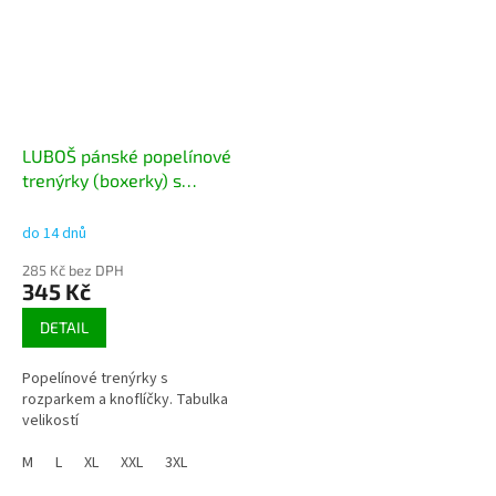
LUBOŠ pánské popelínové
trenýrky (boxerky) s
rozparkem
do 14 dnů
285 Kč bez DPH
345 Kč
DETAIL
Popelínové trenýrky s
rozparkem a knoflíčky. Tabulka
velikostí
M
L
XL
XXL
3XL