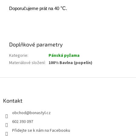
Doporučujeme prát na 40
°C.
Doplňkové parametry
Kategorie
:
Pánská pyžama
Materiálové složení
:
100% Bavlna (popelín)
Z
á
p
a
Kontakt
t
obchod
@
bonastyl.cz
í
602 393 097
Přidejte se k nám na Facebooku