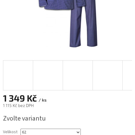
1 349 Kč
/ ks
1 115 Kč bez DPH
Měrná
Zvolte variantu
cena:
Velikost