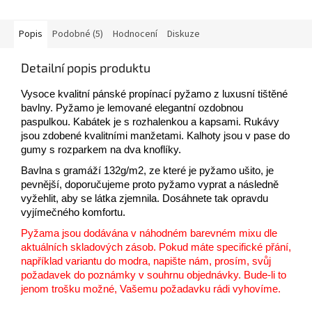
Popis
Podobné (5)
Hodnocení
Diskuze
Detailní popis produktu
Vysoce kvalitní pánské propínací pyžamo z luxusní tištěné
bavlny. Pyžamo je lemované elegantní ozdobnou
paspulkou. Kabátek je s rozhalenkou a kapsami. Rukávy
jsou zdobené kvalitními manžetami. Kalhoty jsou v pase do
gumy s rozparkem na dva knoflíky.
Bavlna s gramáží 132g/m2, ze které je pyžamo ušito, je
pevnější, doporučujeme proto pyžamo vyprat a následně
vyžehlit, aby se látka zjemnila. Dosáhnete tak opravdu
vyjímečného komfortu.
Pyžama jsou dodávána v náhodném barevném mixu dle
aktuálních skladových zásob. Pokud máte specifické přání,
například variantu do modra, napište nám, prosím, svůj
požadavek do poznámky v souhrnu objednávky. Bude-li to
jenom trošku možné, Vašemu požadavku rádi vyhovíme.