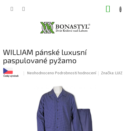
Přejít
NÁKUP
na
obsah
KOŠÍK
WILLIAM pánské luxusní
paspulované pyžamo
Průměrné
Neohodnoceno
Podrobnosti hodnocení
Značka:
LUIZ
hodnocení
produktu
je
0,0
z
5
hvězdiček.