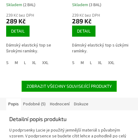
Skladem
(2 BAL)
Skladem
(3 BAL)
239 Kč bez DPH
239 Kč bez DPH
289 Kč
289 Kč
DETAIL
DETAIL
Dámský elastický top se
Dámský elastický top s úzkými
širokými ramínky.
ramínky.
S
M
L
XL
XXL
S
M
L
XL
XXL
ZOBRAZIT VŠECHNY SOUVISEJÍCÍ PRODUKTY
Popis
Podobné (5)
Hodnocení
Diskuze
Detailní popis produktu
U podprsenky Lucie je použitý jemnější materiál s půvabným
vzorem. V podprsence se budete cítit lehce a pohodlně po celý