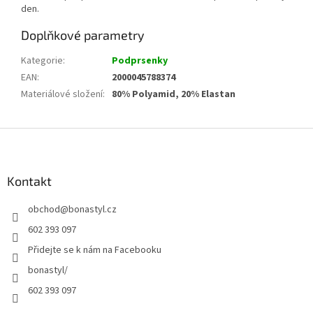
den.
Doplňkové parametry
Kategorie
:
Podprsenky
EAN
:
2000045788374
Materiálové složení
:
80% Polyamid, 20% Elastan
Z
á
p
a
Kontakt
t
obchod
@
bonastyl.cz
í
602 393 097
Přidejte se k nám na Facebooku
bonastyl/
602 393 097