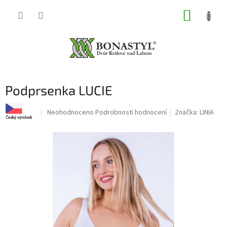
Přejít
NÁKUP
na
obsah
KOŠÍK
Podprsenka LUCIE
Průměrné
Neohodnoceno
Podrobnosti hodnocení
Značka:
LINIA
hodnocení
produktu
je
0,0
z
5
hvězdiček.