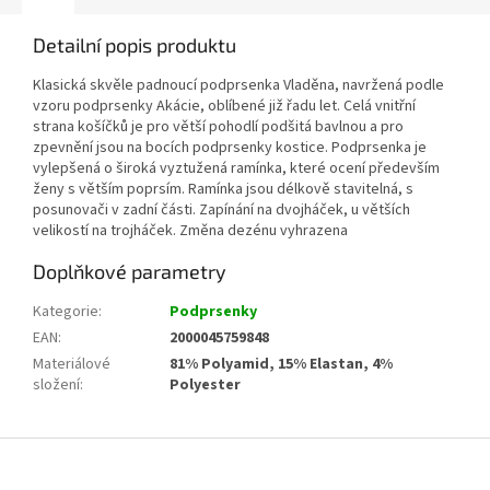
Detailní popis produktu
Klasická skvěle padnoucí podprsenka Vladěna, navržená podle
vzoru podprsenky Akácie, oblíbené již řadu let. Celá vnitřní
strana košíčků je pro větší pohodlí podšitá bavlnou a pro
zpevnění jsou na bocích podprsenky kostice. Podprsenka je
vylepšená o široká vyztužená ramínka, které ocení především
ženy s větším poprsím. Ramínka jsou délkově stavitelná, s
posunovači v zadní části. Zapínání na dvojháček, u větších
velikostí na trojháček. Změna dezénu vyhrazena
Doplňkové parametry
Kategorie
:
Podprsenky
EAN
:
2000045759848
Materiálové
81% Polyamid, 15% Elastan, 4%
složení
:
Polyester
Z
á