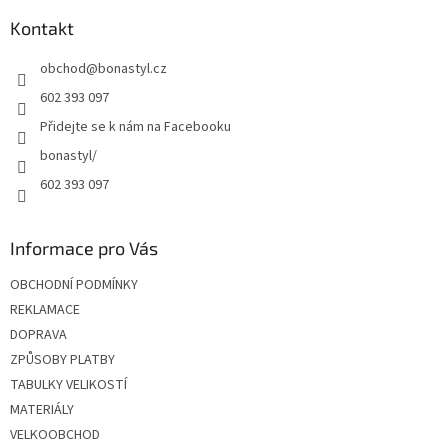
p
a
Kontakt
t
obchod
@
bonastyl.cz
í
602 393 097
Přidejte se k nám na Facebooku
bonastyl/
602 393 097
Informace pro Vás
OBCHODNÍ PODMÍNKY
REKLAMACE
DOPRAVA
ZPŮSOBY PLATBY
TABULKY VELIKOSTÍ
MATERIÁLY
VELKOOBCHOD