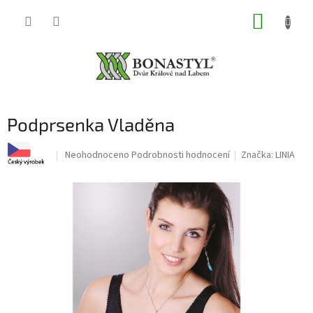
Přejít
NÁKUP
na
obsah
KOŠÍK
Podprsenka Vladěna
Průměrné
Neohodnoceno
Podrobnosti hodnocení
Značka:
LINIA
hodnocení
produktu
je
0,0
z
5
hvězdiček.