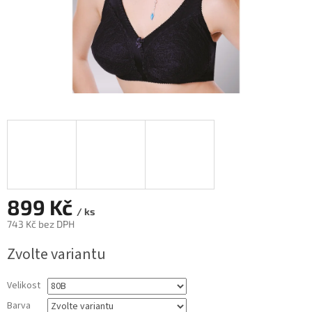
899 Kč
/ ks
743 Kč bez DPH
Měrná
Zvolte variantu
cena:
Velikost
Barva