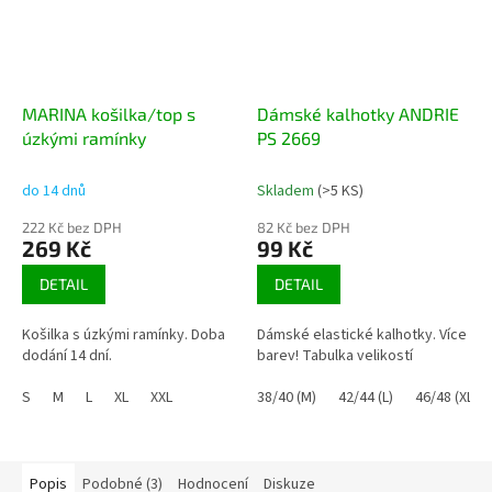
MARINA košilka/top s
Dámské kalhotky ANDRIE
úzkými ramínky
PS 2669
do 14 dnů
Skladem
(>5 KS)
222 Kč bez DPH
82 Kč bez DPH
269 Kč
99 Kč
DETAIL
DETAIL
Košilka s úzkými ramínky. Doba
Dámské elastické kalhotky. Více
dodání 14 dní.
barev! Tabulka velikostí
S
M
L
XL
XXL
38/40 (M)
42/44 (L)
46/48 (XL)
Popis
Podobné (3)
Hodnocení
Diskuze