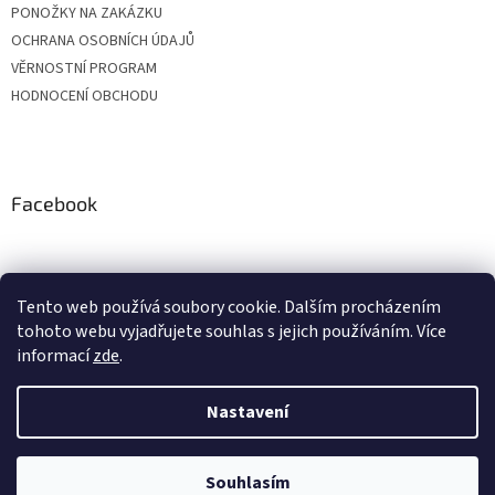
PONOŽKY NA ZAKÁZKU
OCHRANA OSOBNÍCH ÚDAJŮ
VĚRNOSTNÍ PROGRAM
HODNOCENÍ OBCHODU
Facebook
Tento web používá soubory cookie. Dalším procházením
tohoto webu vyjadřujete souhlas s jejich používáním. Více
informací
zde
.
Nastavení
Vytvořil Shoptet
Vážení zákazníci, z důvodu čerpání dovolených budou objednávky
přijaté v období od 20. do 24. července expedovány po 28. 7. Zároveň si
Vás dovolujeme upozornit, že v průběhu letních prázdnin může být
expedice o pár dní prodloužena. Děkujeme Vám za pochopení a
Souhlasím
Copyright 2026
BONASTYL
. Všechna práva vyhrazena.