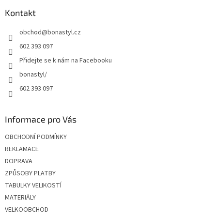
p
a
Kontakt
t
obchod
@
bonastyl.cz
í
602 393 097
Přidejte se k nám na Facebooku
bonastyl/
602 393 097
Informace pro Vás
OBCHODNÍ PODMÍNKY
REKLAMACE
DOPRAVA
ZPŮSOBY PLATBY
TABULKY VELIKOSTÍ
MATERIÁLY
VELKOOBCHOD