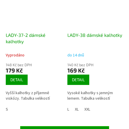
LADY-37-2 dámské
LADY-38 dámské kalhotky
kalhotky
Vyprodáno
do 14 dnů
148 Kč bez DPH
140 Kč bez DPH
179 Kč
169 Kč
DETAIL
DETAIL
Vyšší kalhotky z příjemné
Vysoké kalhotky s jemným
viskózy. Tabulka velikostí
lemem. Tabulka velikostí
S
L
XL
XXL