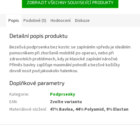
ZOBRAZIT VŠECHNY SOUVISEJÍCÍ PRODUKTY
Popis
Podobné (5)
Hodnocení
Diskuze
Detailní popis produktu
Bezešvá podprsenka bez kostic se zapínáním vpředu je ideálním
pomocníkem při zhoršeně mobilitě po operaci, nebo při
zdravotních problémech, kdy je klasické zapínání náročné.
Příměs bavlny zajišťuje maximální pohodlí a bezšvé košíčky
dovolí nosit pod jakoukoliv halenkou.
Doplňkové parametry
Kategorie
:
Podprsenky
EAN
:
Zvolte variantu
Materiálové složení
:
47% Bavlna, 44% Polyamid, 9% Elastan
Z
á