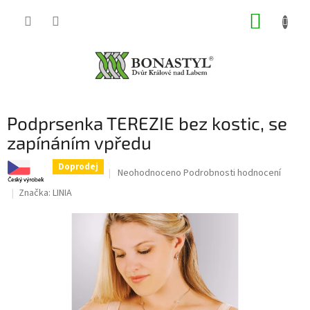
Přejít
NÁKUP
na
obsah
KOŠÍK
Podprsenka TEREZIE bez kostic, se
zapínáním vpředu
Doprodej
Průměrné
Neohodnoceno
Podrobnosti hodnocení
hodnocení
Značka:
LINIA
produktu
je
0,0
z
5
hvězdiček.