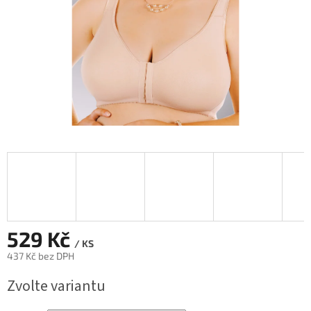
529 Kč
/ KS
437 Kč bez DPH
Měrná
Zvolte variantu
cena: