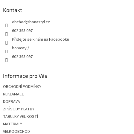
p
a
Kontakt
t
obchod
@
bonastyl.cz
í
602 393 097
Přidejte se k nám na Facebooku
bonastyl/
602 393 097
Informace pro Vás
OBCHODNÍ PODMÍNKY
REKLAMACE
DOPRAVA
ZPŮSOBY PLATBY
TABULKY VELIKOSTÍ
MATERIÁLY
VELKOOBCHOD