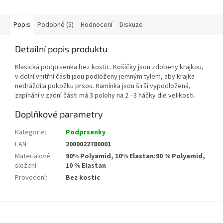
Popis
Podobné (5)
Hodnocení
Diskuze
Detailní popis produktu
Klasická podprsenka bez kostic. Košíčky jsou zdobeny krajkou,
v dolní vnitřní části jsou podloženy jemným tylem, aby krajka
nedráždila pokožku prsou. Ramínka jsou širší vypodložená,
zapínání v zadní části má 3 polohy na 2 - 3 háčky dle velikosti.
Doplňkové parametry
Kategorie
:
Podprsenky
EAN
:
2000022780001
Materiálové
90% Polyamid, 10% Elastan:90 % Polyamid,
složení
:
10 % Elastan
Provedení
:
Bez kostic
Z
á