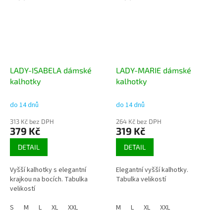
LADY-ISABELA dámské
LADY-MARIE dámské
kalhotky
kalhotky
do 14 dnů
do 14 dnů
313 Kč bez DPH
264 Kč bez DPH
379 Kč
319 Kč
DETAIL
DETAIL
Vyšší kalhotky s elegantní
Elegantní vyšší kalhotky.
krajkou na bocích. Tabulka
Tabulka velikostí
velikostí
S
M
L
XL
XXL
M
L
XL
XXL