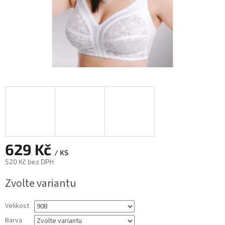
629 Kč
/ KS
520 Kč bez DPH
Měrná
Zvolte variantu
cena:
Velikost
Barva