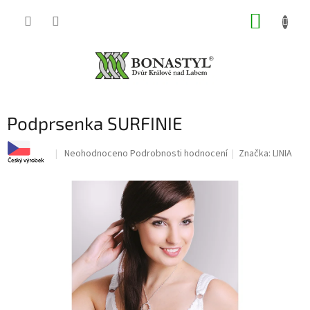
Přejít
NÁKUP
na
obsah
KOŠÍK
Podprsenka SURFINIE
Průměrné
Neohodnoceno
Podrobnosti hodnocení
Značka:
LINIA
hodnocení
produktu
je
0,0
z
5
hvězdiček.