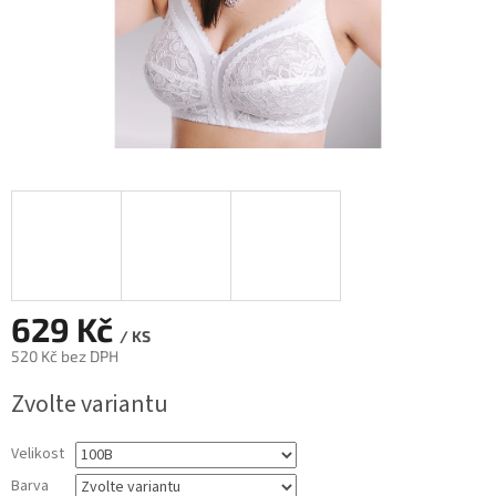
629 Kč
/ KS
520 Kč bez DPH
Měrná
Zvolte variantu
cena:
Velikost
Barva