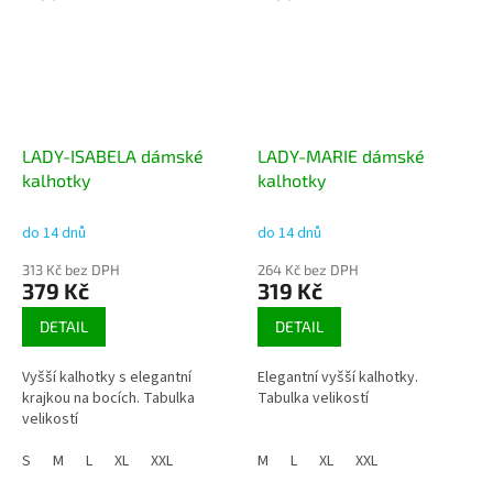
LADY-ISABELA dámské
LADY-MARIE dámské
kalhotky
kalhotky
do 14 dnů
do 14 dnů
313 Kč bez DPH
264 Kč bez DPH
379 Kč
319 Kč
DETAIL
DETAIL
Vyšší kalhotky s elegantní
Elegantní vyšší kalhotky.
krajkou na bocích. Tabulka
Tabulka velikostí
velikostí
S
M
L
XL
XXL
M
L
XL
XXL