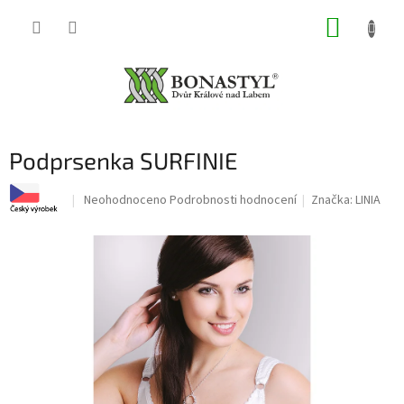
Přejít
NÁKUP
na
obsah
KOŠÍK
Podprsenka SURFINIE
Průměrné
Neohodnoceno
Podrobnosti hodnocení
Značka:
LINIA
hodnocení
produktu
je
0,0
z
5
hvězdiček.