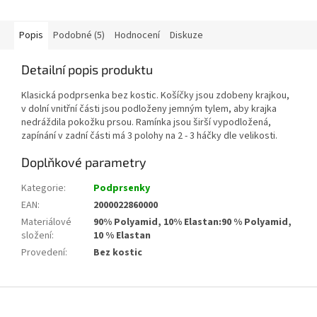
Popis
Podobné (5)
Hodnocení
Diskuze
Detailní popis produktu
Klasická podprsenka bez kostic. Košíčky jsou zdobeny krajkou,
v dolní vnitřní části jsou podloženy jemným tylem, aby krajka
nedráždila pokožku prsou. Ramínka jsou širší vypodložená,
zapínání v zadní části má 3 polohy na 2 - 3 háčky dle velikosti.
Doplňkové parametry
Kategorie
:
Podprsenky
EAN
:
2000022860000
Materiálové
90% Polyamid, 10% Elastan:90 % Polyamid,
složení
:
10 % Elastan
Provedení
:
Bez kostic
Z
á