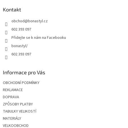
p
a
Kontakt
t
obchod
@
bonastyl.cz
í
602 393 097
Přidejte se k nám na Facebooku
bonastyl/
602 393 097
Informace pro Vás
OBCHODNÍ PODMÍNKY
REKLAMACE
DOPRAVA
ZPŮSOBY PLATBY
TABULKY VELIKOSTÍ
MATERIÁLY
VELKOOBCHOD