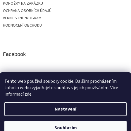
PONOŽKY NA ZAKÁZKU
OCHRANA OSOBNÍCH ÚDAJŮ
VĚRNOSTNÍ PROGRAM
HODNOCENÍ OBCHODU
Facebook
Tento web používá soubory cookie. Dalším procházením
tohoto webu vyjadřujete souhlas s jejich používáním. Více
informací
zde
.
Nastavení
Vytvořil Shoptet
Vážení zákazníci, z důvodu čerpání dovolených budou objednávky
přijaté v období od 20. do 24. července expedovány po 28. 7. Zároveň si
Vás dovolujeme upozornit, že v průběhu letních prázdnin může být
expedice o pár dní prodloužena. Děkujeme Vám za pochopení a
Souhlasím
Copyright 2026
BONASTYL
. Všechna práva vyhrazena.