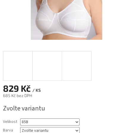
829 Kč
/ KS
685 Kč bez DPH
Měrná
Zvolte variantu
cena:
Velikost
Barva