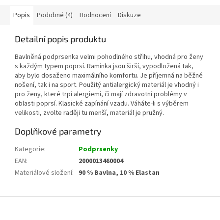
Popis
Podobné (4)
Hodnocení
Diskuze
Detailní popis produktu
Bavlněná podprsenka velmi pohodlného střihu, vhodná pro ženy
s každým typem poprsí. Ramínka jsou širší, vypodložená tak,
aby bylo dosaženo maximálního komfortu. Je příjemná na běžné
nošení, tak i na sport. Použitý antialergický materiál je vhodný i
pro ženy, které trpí alergiemi, či mají zdravotní problémy v
oblasti poprsí. Klasické zapínání vzadu. Váháte-li s výběrem
velikosti, zvolte raději tu menší, materiál je pružný.
Doplňkové parametry
Kategorie
:
Podprsenky
EAN
:
2000013460004
Materiálové složení
:
90 % Bavlna, 10 % Elastan
Z
á