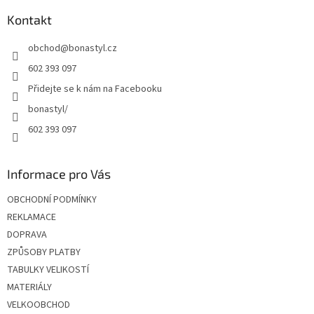
p
a
Kontakt
t
obchod
@
bonastyl.cz
í
602 393 097
Přidejte se k nám na Facebooku
bonastyl/
602 393 097
Informace pro Vás
OBCHODNÍ PODMÍNKY
REKLAMACE
DOPRAVA
ZPŮSOBY PLATBY
TABULKY VELIKOSTÍ
MATERIÁLY
VELKOOBCHOD