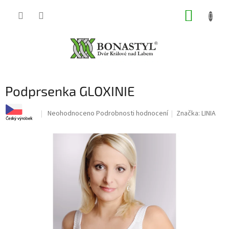
Přejít
NÁKUP
na
obsah
KOŠÍK
Podprsenka GLOXINIE
Průměrné
Neohodnoceno
Podrobnosti hodnocení
Značka:
LINIA
hodnocení
produktu
je
0,0
z
5
hvězdiček.