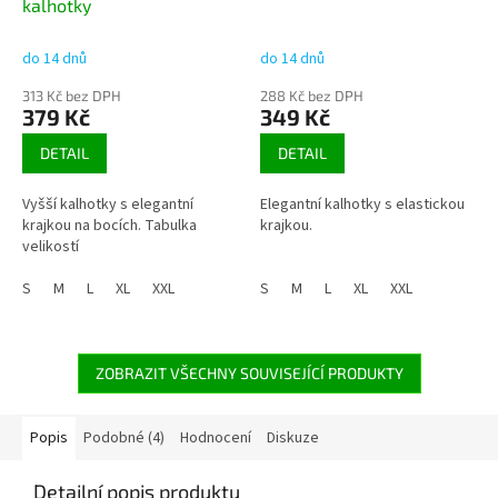
kalhotky
do 14 dnů
do 14 dnů
313 Kč bez DPH
288 Kč bez DPH
379 Kč
349 Kč
DETAIL
DETAIL
Vyšší kalhotky s elegantní
Elegantní kalhotky s elastickou
krajkou na bocích. Tabulka
krajkou.
velikostí
S
M
L
XL
XXL
S
M
L
XL
XXL
ZOBRAZIT VŠECHNY SOUVISEJÍCÍ PRODUKTY
Popis
Podobné (4)
Hodnocení
Diskuze
Detailní popis produktu