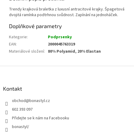
Trendy krajková braletka z luxusní antracitové krajky. Špagetová
dvojitá ramínka podtrhnou svůdnost. Zapínání na jednoháček.
Doplňkové parametry
Kategorie
:
Podprsenky
EAN
:
2000045763319
Materiálové složení
:
80% Polyamid, 20% Elastan
Z
á
p
a
Kontakt
t
obchod
@
bonastyl.cz
í
602 393 097
Přidejte se k nám na Facebooku
bonastyl/