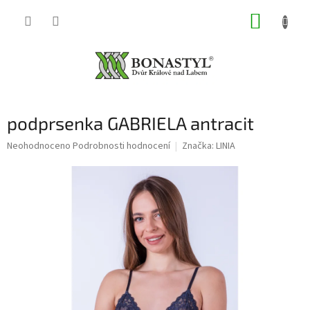
Přejít
NÁKUP
na
obsah
KOŠÍK
podprsenka GABRIELA antracit
Průměrné
Neohodnoceno
Podrobnosti hodnocení
Značka:
LINIA
hodnocení
produktu
je
0,0
z
5
hvězdiček.