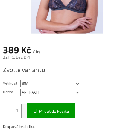
389 Kč
/ ks
321 Kč bez DPH
Měrná
Zvolte variantu
cena:
Velikost
Barva
Přidat do košíku
Krajková braletka.