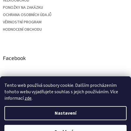
VELKOOBCHOD
PONOŽKY NA ZAKÁZKU
OCHRANA OSOBNÍCH ÚDAJŮ
VĚRNOSTNÍ PROGRAM
HODNOCENÍ OBCHODU
Facebook
Tento web používá soubory cookie. Dalším procházením
tohoto webu vyjadřujete souhlas s jejich používáním. Více
informací
zde
.
Nastavení
Vytvořil Shoptet
Vážení zákazníci, z důvodu čerpání dovolených budou objednávky
přijaté v období od 20. do 24. července expedovány po 28. 7. Zároveň si
Vás dovolujeme upozornit, že v průběhu letních prázdnin může být
expedice o pár dní prodloužena. Děkujeme Vám za pochopení a