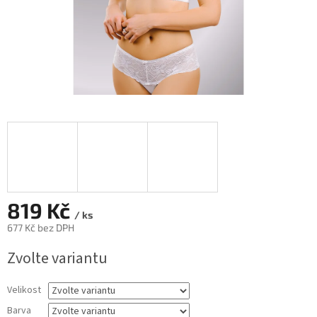
819 Kč
/ ks
677 Kč bez DPH
Měrná
Zvolte variantu
cena:
Velikost
Barva