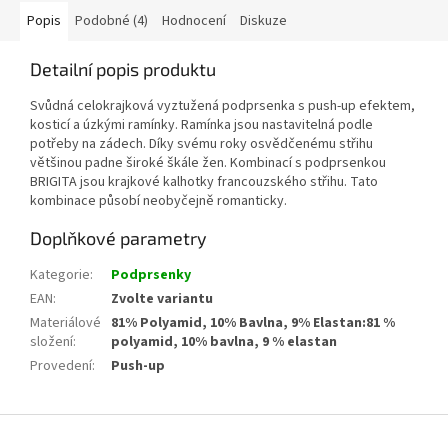
Popis
Podobné (4)
Hodnocení
Diskuze
Detailní popis produktu
Svůdná celokrajková vyztužená podprsenka s push-up efektem,
kosticí a úzkými ramínky. Ramínka jsou nastavitelná podle
potřeby na zádech. Díky svému roky osvědčenému střihu
většinou padne široké škále žen. Kombinací s podprsenkou
BRIGITA jsou krajkové kalhotky francouzského střihu. Tato
kombinace působí neobyčejně romanticky.
Doplňkové parametry
Kategorie
:
Podprsenky
EAN
:
Zvolte variantu
Materiálové
81% Polyamid, 10% Bavlna, 9% Elastan:81 %
složení
:
polyamid, 10% bavlna, 9 % elastan
Provedení
:
Push-up
Z
á