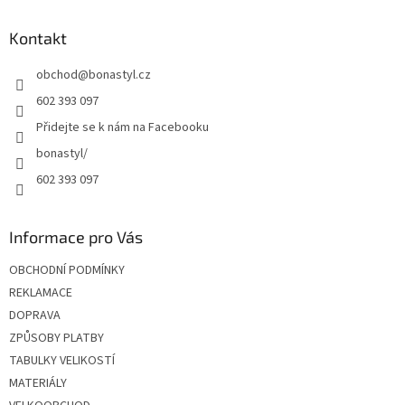
p
a
Kontakt
t
obchod
@
bonastyl.cz
í
602 393 097
Přidejte se k nám na Facebooku
bonastyl/
602 393 097
Informace pro Vás
OBCHODNÍ PODMÍNKY
REKLAMACE
DOPRAVA
ZPŮSOBY PLATBY
TABULKY VELIKOSTÍ
MATERIÁLY