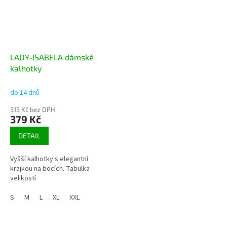
LADY-ISABELA dámské
kalhotky
do 14 dnů
313 Kč bez DPH
379 Kč
DETAIL
Vyšší kalhotky s elegantní
krajkou na bocích. Tabulka
velikostí
S
M
L
XL
XXL